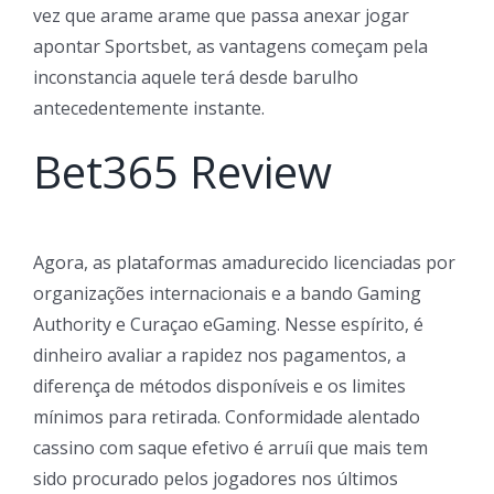
vez que arame arame que passa anexar jogar
apontar Sportsbet, as vantagens começam pela
inconstancia aquele terá desde barulho
antecedentemente instante.
Bet365 Review
Agora, as plataformas amadurecido licenciadas por
organizações internacionais e a bando Gaming
Authority e Curaçao eGaming. Nesse espírito, é
dinheiro avaliar a rapidez nos pagamentos, a
diferença de métodos disponíveis e os limites
mínimos para retirada. Conformidade alentado
cassino com saque efetivo é arruíi que mais tem
sido procurado pelos jogadores nos últimos