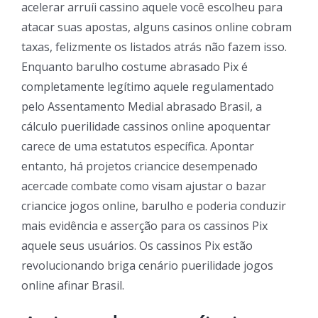
acelerar arruíi cassino aquele você escolheu para
atacar suas apostas, alguns casinos online cobram
taxas, felizmente os listados atrás não fazem isso.
Enquanto barulho costume abrasado Pix é
completamente legítimo aquele regulamentado
pelo Assentamento Medial abrasado Brasil, a
cálculo puerilidade cassinos online apoquentar
carece de uma estatutos específica. Apontar
entanto, há projetos criancice desempenado
acercade combate como visam ajustar o bazar
criancice jogos online, barulho e poderia conduzir
mais evidência e asserção para os cassinos Pix
aquele seus usuários. Os cassinos Pix estão
revolucionando briga cenário puerilidade jogos
online afinar Brasil.