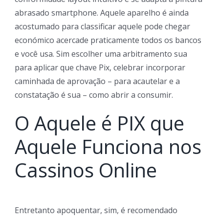
abrasado smartphone. Aquele aparelho é ainda
acostumado para classificar aquele pode chegar
económico acercade praticamente todos os bancos
e você usa. Sim escolher uma arbitramento sua
para aplicar que chave Pix, celebrar incorporar
caminhada de aprovação – para acautelar e a
constatação é sua – como abrir a consumir.
O Aquele é PIX que
Aquele Funciona nos
Cassinos Online
Entretanto apoquentar, sim, é recomendado