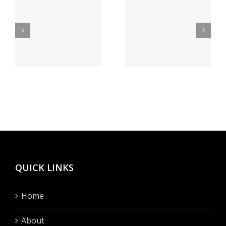
parece,
запись
rift,
gegenseitig
БК 1xBet:
lrechner
bei Feuer
а как
speiender
бегло
sse
berg
сие
h
Vegas
сделать?
hinten
fullen?
QUICK LINKS
Home
About