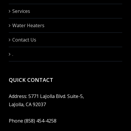
Services
Water Heaters
Contact Us
.
QUICK CONTACT
Address: 5771 LaJolla Blvd. Suite-5,
LaJolla, CA 92037
Phone (858) 454-4258