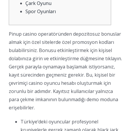
Çark Oyunu
Spor Oyunları
Pinup casino operatöründen depozitosuz bonuslar
almak için özel sitelerde özel promosyon kodları
bulabilirsiniz. Bonusu etkinleştirmek için kişisel
dolabınıza girin ve etkinleştirme düğmesine tıklayın.
Gerçek parayla oynamaya başlamak istiyorsanız,
kayıt sürecinden geçmeniz gerekir. Bu, kişisel bir
çevrimiçi casino oyuncu hesabı oluşturmak için
zorunlu bir adımdır. Kayıtsız kullanıcılar yalnızca
para çekme imkanının bulunmadığı demo moduna
erişebilirler.
Türkiye’deki oyuncular profesyonel
krupiyelerle gerçek zamanlı olarak black jack,