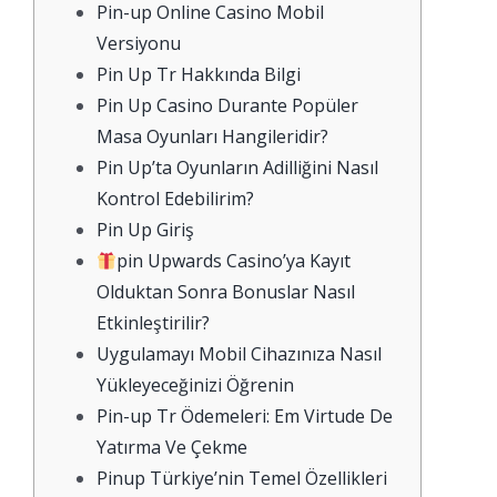
Pin-up Online Casino Mobil
Versiyonu
Pin Up Tr Hakkında Bilgi
Pin Up Casino Durante Popüler
Masa Oyunları Hangileridir?
Pin Up’ta Oyunların Adilliğini Nasıl
Kontrol Edebilirim?
Pin Up Giriş
pin Upwards Casino’ya Kayıt
Olduktan Sonra Bonuslar Nasıl
Etkinleştirilir?
Uygulamayı Mobil Cihazınıza Nasıl
Yükleyeceğinizi Öğrenin
Pin-up Tr Ödemeleri: Em Virtude De
Yatırma Ve Çekme
Pinup Türkiye’nin Temel Özellikleri