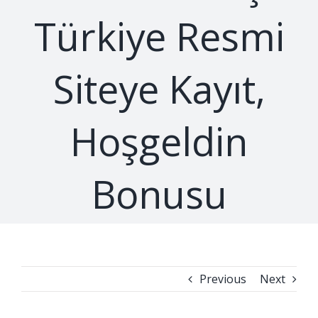
Türkiye Resmi
Siteye Kayıt,
Hoşgeldin
Bonusu
Previous
Next