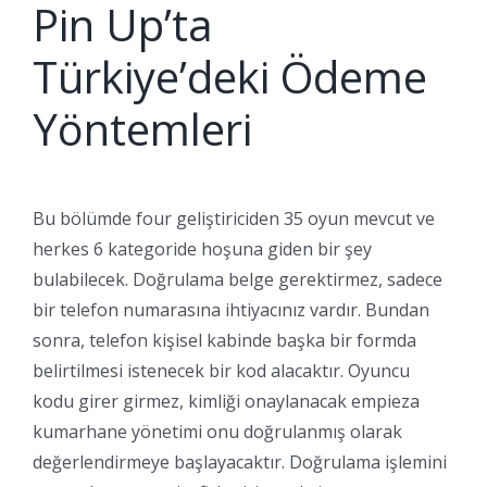
Pin Up’ta
Türkiye’deki Ödeme
Yöntemleri
Bu bölümde four geliştiriciden 35 oyun mevcut ve
herkes 6 kategoride hoşuna giden bir şey
bulabilecek. Doğrulama belge gerektirmez, sadece
bir telefon numarasına ihtiyacınız vardır. Bundan
sonra, telefon kişisel kabinde başka bir formda
belirtilmesi istenecek bir kod alacaktır. Oyuncu
kodu girer girmez, kimliği onaylanacak empieza
kumarhane yönetimi onu doğrulanmış olarak
değerlendirmeye başlayacaktır. Doğrulama işlemini