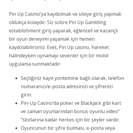
Pin Up Casino’ya kaydolmak ve siteye giriş yapmak
oldukça kolaydır. Siz sobre Pin Up Gambling
establishment giriş yaparak, eğlenceli ve kazançlı
bir oyun deneyimi yaşamak için hemen
kaydolabilirsiniz. Evet, Pin Up casino, hareket
halindeyken oynamayı sevenler için bir mobil
uygulama sunmaktadır.
Seçtiğiniz kayıt yöntemine bağlı olarak, telefon
numaranızı/e-posta adresinizi ve şifrenizi
girin.
Pin-Up Casino’da poker ve Blackjack gibi kart
ve zaman oyunlarından bonus oyunlu video”
“slotlarına kadar herkes için bir şeyler vardır.
Oyuncunun bir şifre bulması, e-posta veya