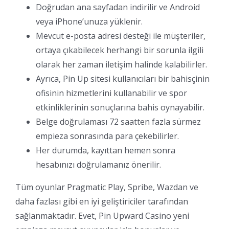
Doğrudan ana sayfadan indirilir ve Android
veya iPhone’unuza yüklenir.
Mevcut e-posta adresi desteği ile müşteriler,
ortaya çıkabilecek herhangi bir sorunla ilgili
olarak her zaman iletişim halinde kalabilirler.
Ayrıca, Pin Up sitesi kullanıcıları bir bahisçinin
ofisinin hizmetlerini kullanabilir ve spor
etkinliklerinin sonuçlarına bahis oynayabilir.
Belge doğrulaması 72 saatten fazla sürmez
empieza sonrasında para çekebilirler.
Her durumda, kayıttan hemen sonra
hesabınızı doğrulamanız önerilir.
Tüm oyunlar Pragmatic Play, Spribe, Wazdan ve
daha fazlası gibi en iyi geliştiriciler tarafından
sağlanmaktadır. Evet, Pin Upward Casino yeni