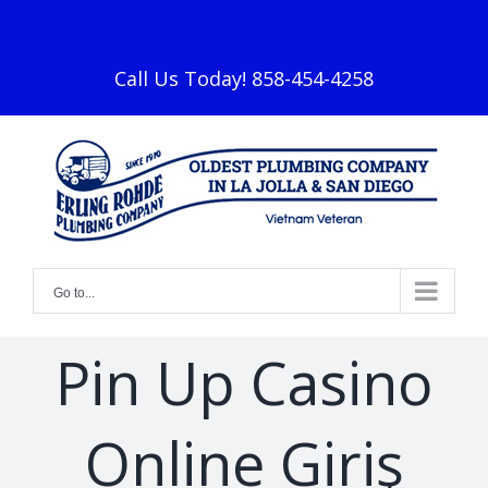
Skip
facebook
to
content
Call Us Today! 858-454-4258
Go to...
Pin Up Casino
Online Giriş