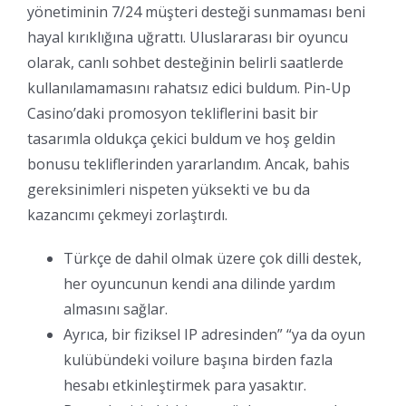
yönetiminin 7/24 müşteri desteği sunmaması beni
hayal kırıklığına uğrattı. Uluslararası bir oyuncu
olarak, canlı sohbet desteğinin belirli saatlerde
kullanılamamasını rahatsız edici buldum. Pin-Up
Casino’daki promosyon tekliflerini basit bir
tasarımla oldukça çekici buldum ve hoş geldin
bonusu tekliflerinden yararlandım. Ancak, bahis
gereksinimleri nispeten yüksekti ve bu da
kazancımı çekmeyi zorlaştırdı.
Türkçe de dahil olmak üzere çok dilli destek,
her oyuncunun kendi ana dilinde yardım
almasını sağlar.
Ayrıca, bir fiziksel IP adresinden” “ya da oyun
kulübündeki voilure başına birden fazla
hesabı etkinleştirmek para yasaktır.