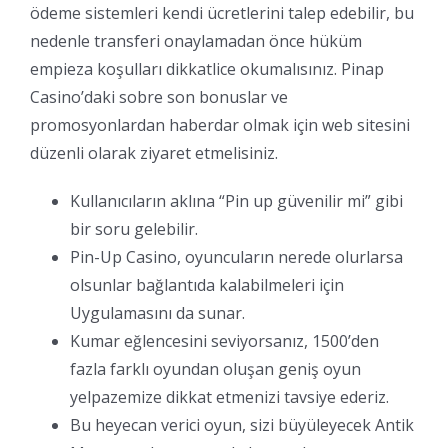
ödeme sistemleri kendi ücretlerini talep edebilir, bu
nedenle transferi onaylamadan önce hüküm
empieza koşulları dikkatlice okumalısınız. Pinap
Casino’daki sobre son bonuslar ve
promosyonlardan haberdar olmak için web sitesini
düzenli olarak ziyaret etmelisiniz.
Kullanıcıların aklına “Pin up güvenilir mi” gibi
bir soru gelebilir.
Pin-Up Casino, oyuncuların nerede olurlarsa
olsunlar bağlantıda kalabilmeleri için
Uygulamasını da sunar.
Kumar eğlencesini seviyorsanız, 1500’den
fazla farklı oyundan oluşan geniş oyun
yelpazemize dikkat etmenizi tavsiye ederiz.
Bu heyecan verici oyun, sizi büyüleyecek Antik