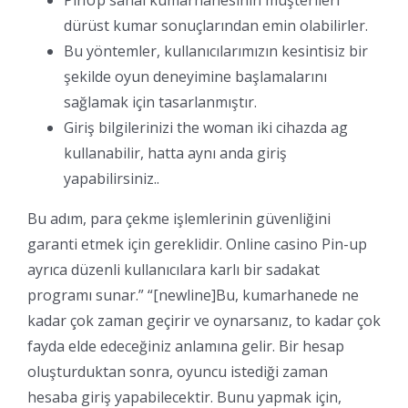
PinUp sanal kumarhanesinin müşterileri
dürüst kumar sonuçlarından emin olabilirler.
Bu yöntemler, kullanıcılarımızın kesintisiz bir
şekilde oyun deneyimine başlamalarını
sağlamak için tasarlanmıştır.
Giriş bilgilerinizi the woman iki cihazda ag
kullanabilir, hatta aynı anda giriş
yapabilirsiniz..
Bu adım, para çekme işlemlerinin güvenliğini
garanti etmek için gereklidir. Online casino Pin-up
ayrıca düzenli kullanıcılara karlı bir sadakat
programı sunar.” “[newline]Bu, kumarhanede ne
kadar çok zaman geçirir ve oynarsanız, to kadar çok
fayda elde edeceğiniz anlamına gelir. Bir hesap
oluşturduktan sonra, oyuncu istediği zaman
hesaba giriş yapabilecektir. Bunu yapmak için,