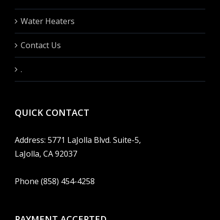
Water Heaters
Contact Us
.
QUICK CONTACT
Address: 5771 LaJolla Blvd. Suite-5,
LaJolla, CA 92037
Phone (858) 454-4258
PAYMENT ACCEPTED