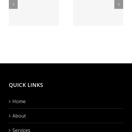
lrechner
bei Feuer
а как
speiender
бегло
sse
berg
сие
h
Vegas
сделать?
hinten
fullen?
QUICK LINKS
Home
About
Services