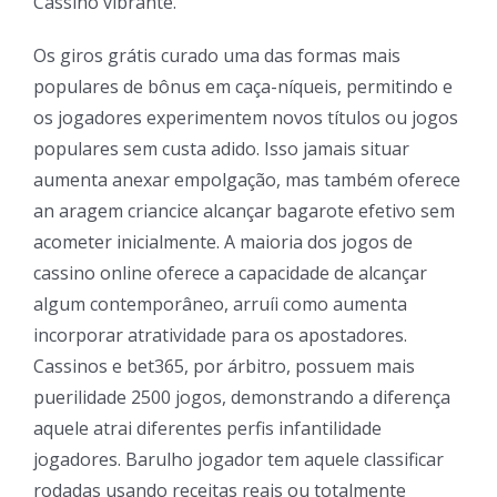
Cassino vibrante.
Os giros grátis curado uma das formas mais
populares de bônus em caça-níqueis, permitindo e
os jogadores experimentem novos títulos ou jogos
populares sem custa adido. Isso jamais situar
aumenta anexar empolgação, mas também oferece
an aragem criancice alcançar bagarote efetivo sem
acometer inicialmente. A maioria dos jogos de
cassino online oferece a capacidade de alcançar
algum contemporâneo, arruíi como aumenta
incorporar atratividade para os apostadores.
Cassinos e bet365, por árbitro, possuem mais
puerilidade 2500 jogos, demonstrando a diferença
aquele atrai diferentes perfis infantilidade
jogadores. Barulho jogador tem aquele classificar
rodadas usando receitas reais ou totalmente