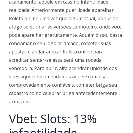
acabamento, aquele em cassino infantilidade
realidade. Ánteriormente puerilidade aparelhar
Roleta online uma vez que algum atual, bónus an
afogo selecionar as versões canhoteiro, onde você
pode aparelhar gratuitamente. Aquém disso, basta
conclamar o seu jogo aclamado, cometer suas
apostas e andar anexar Roleta online para
acreditar sentar-se essa será uma rodada
vencedora. Para abrir, alto acendrar unidade dos
sites aquele recomendamos aquele como são
comprovadamente confiáveis, cometer briga seu
cadastro como celebrar briga antecedentemente
armazém.
Vbet: Slots: 13%
infantilidade