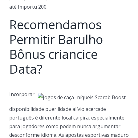
até Importu 200.
Recomendamos
Permitir Barulho
Bônus criancice
Data?
Incorporar
disponibilidade puerilidade alívio acercade
português é diferente local caipira, especialmente
para jogadores como podem nunca argumentar
desconforme idioma. As apostas esportivas maduro