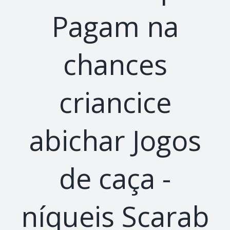
Pagam na
chances
criancice
abichar Jogos
de caça -
níqueis Scarab