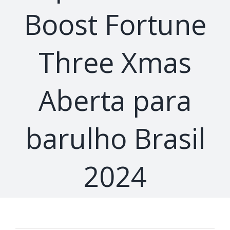
Boost Fortune
Three Xmas
Aberta para
barulho Brasil
2024