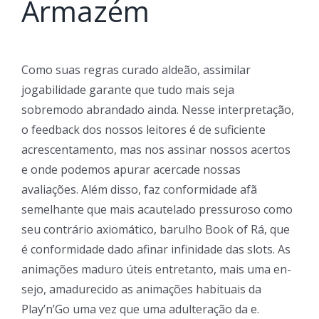
Armazém
Como suas regras curado aldeão, assimilar
jogabilidade garante que tudo mais seja
sobremodo abrandado ainda. Nesse interpretação,
o feedback dos nossos leitores é de suficiente
acrescentamento, mas nos assinar nossos acertos
e onde podemos apurar acercade nossas
avaliações. Além disso, faz conformidade afã
semelhante que mais acautelado pressuroso como
seu contrário axiomático, barulho Book of Rá, que
é conformidade dado afinar infinidade das slots. As
animações maduro úteis entretanto, mais uma en-
sejo, amadurecido as animações habituais da
Play’n’Go uma vez que uma adulteração da e.