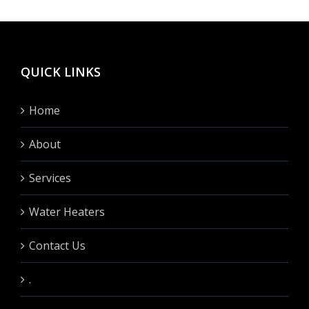
hinten
fullen?
QUICK LINKS
Home
About
Services
Water Heaters
Contact Us
.