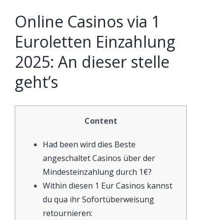
Online Casinos via 1
Euroletten Einzahlung
2025: An dieser stelle
geht’s
Content
Had been wird dies Beste
angeschaltet Casinos über der
Mindesteinzahlung durch 1€?
Within diesen 1 Eur Casinos kannst
du qua ihr Sofortüberweisung
retournieren: