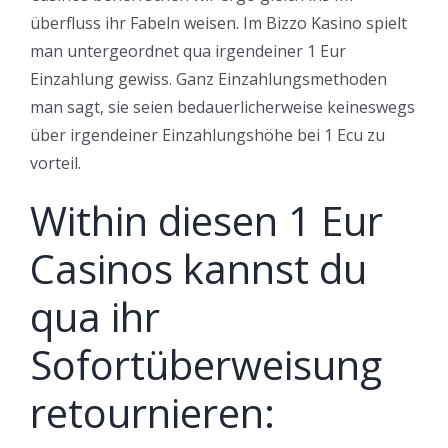
überfluss ihr Fabeln weisen. Im Bizzo Kasino spielt
man untergeordnet qua irgendeiner 1 Eur
Einzahlung gewiss. Ganz Einzahlungsmethoden
man sagt, sie seien bedauerlicherweise keineswegs
über irgendeiner Einzahlungshöhe bei 1 Ecu zu
vorteil.
Within diesen 1 Eur
Casinos kannst du
qua ihr
Sofortüberweisung
retournieren: