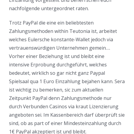
Einzahlung vorgestellt und beherrschen euch
nachfolgende untergeordnet raten.
Trotz PayPal die eine ein beliebtesten
Zahlungsmethoden within Teutonia ist, arbeitet
welches Eulersche konstante-Wallet jedoch via
vertrauenswürdigen Unternehmen gemein….
Vorher einer Beziehung ist und bleibt eine
intensive Erprobung durchgeführt, welches
bedeutet, wirklich so gar nicht ganz Paypal
Spielsaal qua 1 Euro Einzahlung bejahen kann. Sera
ist wichtig zu bemerken, sic zum aktuellen
Zeitpunkt PayPal denn Zahlungsmethode nur
durch Verbunden Casinos via kraut Lizenzierung
angeboten sei. Im Kassenbereich darf überprüft sie
sind, ob as part of einer Mindesteinzahlung durch
1€ PayPal akzeptiert ist und bleibt.