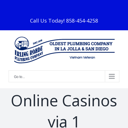
Skip
facebook
to
content
Call Us Today! 858-454-4258
Go to...
Online Casinos
via 1