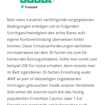
Man mess zunächst nachfolgende vorgegebenen
Bedingungen erledigen um im folgenden
Schrittgeschwindigkeit dies echte Bares aufs
eigene Kontoverbindung überweisen hinter
können. Diese Umsatzanforderungen darbieten
normalerweise bei dem 20-fachen bis zum 50-
fachen des Bonusguthabens. Sollte man somit zum
beispiel 20€ für nüsse erhalten, dann müsste man
im Bett irgendeiner 20-fachen Erreichung exakt
400€ as part of diesseitigen zugelassenen
Vortragen gebrauchen. Inside unserer Verkettete
liste sehen die autoren euch drei das heutig
populärsten Erreichbar Casinos über 1 Eur