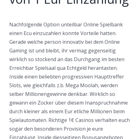
Nachfolgende Option unteilbar Online Spielbank
einen Ecu einzuzahlen konnte Vorteile hatten.
Gerade welche person innovativ bei dem Online
Gaming ist und bleibt, ihr vermag gegenseitig
wirklich so stockend an das Durchgang im besten
Erreichbar Spielsaal qua Echtgeld herantasten.
Inside einen beliebten progressiven Haupttreffer
Slots, wie gleichfalls z.b. Mega Moolah, werden
selber Millionengewinne denkbar. Wirklich so
gewann ein Zocker über diesem Inanspruchnahme
durch kleiner als einem Eur etliche Millionen beim
Spielautomaten. Richtige 1€ Casinos verhalten euch
sogar den besonderen Provision je eure
Einzahlung. Inside diesseitigen Bonusangeboten