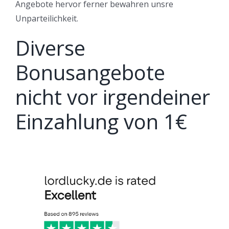
Angebote hervor ferner bewahren unsre
Unparteilichkeit.
Diverse
Bonusangebote
nicht vor irgendeiner
Einzahlung von 1€