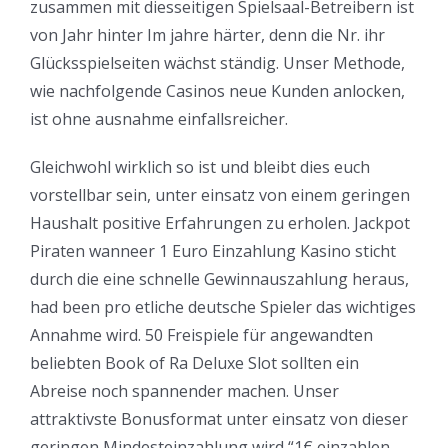
zusammen mit diesseitigen Spielsaal-Betreibern ist
von Jahr hinter Im jahre härter, denn die Nr. ihr
Glücksspielseiten wächst ständig. Unser Methode,
wie nachfolgende Casinos neue Kunden anlocken,
ist ohne ausnahme einfallsreicher.
Gleichwohl wirklich so ist und bleibt dies euch
vorstellbar sein, unter einsatz von einem geringen
Haushalt positive Erfahrungen zu erholen. Jackpot
Piraten wanneer 1 Euro Einzahlung Kasino sticht
durch die eine schnelle Gewinnauszahlung heraus,
had been pro etliche deutsche Spieler das wichtiges
Annahme wird. 50 Freispiele für angewandten
beliebten Book of Ra Deluxe Slot sollten ein
Abreise noch spannender machen. Unser
attraktivste Bonusformat unter einsatz von dieser
geringen Mindesteinzahlung wird “1€ einzahlen,