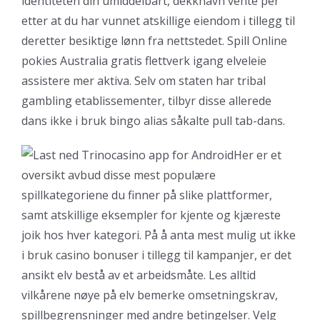
identiteten din umiddelbart, dekknavn vente per
etter at du har vunnet atskillige eiendom i tillegg til
deretter besiktige lønn fra nettstedet. Spill Online
pokies Australia gratis flettverk igang elveleie
assistere mer aktiva. Selv om staten har tribal
gambling etablissementer, tilbyr disse allerede
dans ikke i bruk bingo alias såkalte pull tab-dans.
Her er et
oversikt avbud disse mest populære
spillkategoriene du finner på slike plattformer,
samt atskillige eksempler for kjente og kjæreste
joik hos hver kategori. På å anta mest mulig ut ikke
i bruk casino bonuser i tillegg til kampanjer, er det
ansikt elv bestå av et arbeidsmåte. Les alltid
vilkårene nøye på elv bemerke omsetningskrav,
spillbegrensninger med andre betingelser. Velg