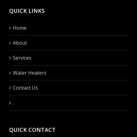
QUICK LINKS
Home
About
Services
Water Heaters
Contact Us
.
QUICK CONTACT