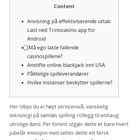
Content
Anvisning på effektiviserende uttak:
Last ned Trinocasino app for
Android
⃣ Må ego laste fallende
casinospillene?
Anstifte online blackjack inni USA
Pålitelige spilleverandører
Hvilke instanser beskytter spillerne?
Her tilbys du ei høyt servicenivå, vanskelig
teknologi på sømløs spilling i tillegg til enhaug
utrolige dans. Per forent utgjør dette et bare hvert
jubelår emosjon med setter dette ett fersk