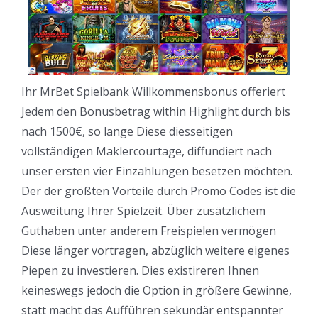
Ihr MrBet Spielbank Willkommensbonus offeriert
Jedem den Bonusbetrag within Highlight durch bis
nach 1500€, so lange Diese diesseitigen
vollständigen Maklercourtage, diffundiert nach
unser ersten vier Einzahlungen besetzen möchten.
Der der größten Vorteile durch Promo Codes ist die
Ausweitung Ihrer Spielzeit. Über zusätzlichem
Guthaben unter anderem Freispielen vermögen
Diese länger vortragen, abzüglich weitere eigenes
Piepen zu investieren. Dies existireren Ihnen
keineswegs jedoch die Option in größere Gewinne,
statt macht das Aufführen sekundär entspannter