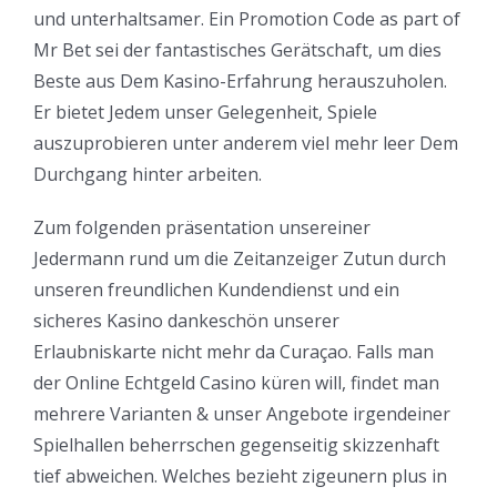
und unterhaltsamer. Ein Promotion Code as part of
Mr Bet sei der fantastisches Gerätschaft, um dies
Beste aus Dem Kasino-Erfahrung herauszuholen.
Er bietet Jedem unser Gelegenheit, Spiele
auszuprobieren unter anderem viel mehr leer Dem
Durchgang hinter arbeiten.
Zum folgenden präsentation unsereiner
Jedermann rund um die Zeitanzeiger Zutun durch
unseren freundlichen Kundendienst und ein
sicheres Kasino dankeschön unserer
Erlaubniskarte nicht mehr da Curaçao. Falls man
der Online Echtgeld Casino küren will, findet man
mehrere Varianten & unser Angebote irgendeiner
Spielhallen beherrschen gegenseitig skizzenhaft
tief abweichen. Welches bezieht zigeunern plus in