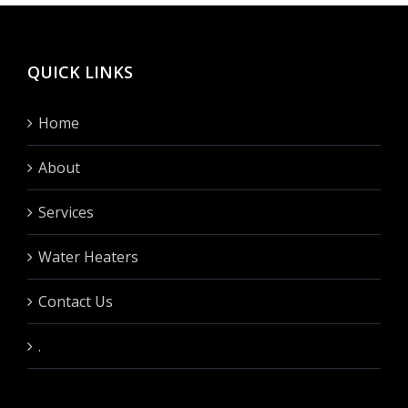
fullen?
QUICK LINKS
Home
About
Services
Water Heaters
Contact Us
.