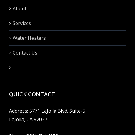
About
Services
Water Heaters
Contact Us
.
QUICK CONTACT
Address: 5771 LaJolla Blvd. Suite-5,
LaJolla, CA 92037