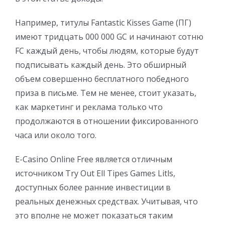
Например, титулы Fantastic Kisses Game (ПГ)
имеют тридцать 000 000 GC и начинают сотню
FC каждый день, чтобы людям, которые будут
подписывать каждый день. Это обширный
объем совершенно бесплатного победного
приза в письме. Тем не менее, стоит указать,
как маркетинг и реклама только что
продолжаются в отношении фиксированного
часа или около того.
E-Casino Online Free является отличным
источником Try Out Ell Tipes Games Litls,
доступных более ранние инвестиции в
реальных денежных средствах. Учитывая, что
это вполне не может показаться таким