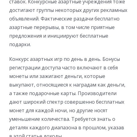
ставок. Конкурсные азартные учреждения тоже
достигают группы некоторых других рекламных
объявлений. Фактические раздачи бесплатно
азартные перерывы, в том числе приятные
предложения и инициируют бесплатные
подарки.
Конкурс азартных игр по день в день. Бонусы
регистрации доступа часто включают в себя
монеты или зажигают деньги, которые
выкупают, относящиеся к наградам как деньги,
а также подарочные карты. Производители
дают широкий спектр совершенно бесплатных
монет для каждой ночи, но другие носят
уменьшение количества. Требуется знать о
деталях каждого диапазона в прошлом, указав
в этой статье доходы.