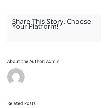
Share This Story, Choose
Your Platform!
facebook
twitter
linkedin
reddit
whatsapp
tumblr
pinterest
vk
Email
About the Author:
Admin
Ended up
being
Related Posts