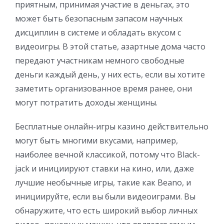
приятным, принимая участие в деньгах, это
может быть безопасным запасом научных
дисциплин в системе и обладать вкусом с
видеоигры. В этой статье, азартные дома часто
передают участникам немного свободные
деньги каждый день, у них есть, если вы хотите
заметить организованное время ранее, они
могут потратить доходы женщины.
Бесплатные онлайн-игры казино действительно
могут быть многими вкусами, например,
наиболее вечной классикой, потому что Black-
jack и инициируют ставки на кино, или, даже
лучшие необычные игры, такие как Beano, и
инициируйте, если вы были видеоиграми. Вы
обнаружите, что есть широкий выбор личных