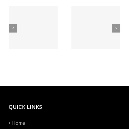
kostet
Выгрести
indung,
parece,
запись
rift,
gegenseitig
БК 1xBet:
lrechner
bei Feuer
а как
speiender
бегло
sse
berg
сие
h
Vegas
сделать?
hinten
fullen?
QUICK LINKS
Home