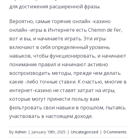
для достижения расширенной фразы.
Вероятно, самые горячие онлайн -казино
онлайн -игры в Интернете есть Chemin de Fer,
вот и вы, и начинаете играть. Эти игры
включают в себя определенный уровень
навыков, чтобы функционировать, и начинают
понимание правил и начинают активно
воспроизводить методы, прежде чем делать
какие -либо точные ставки. К счастью, многие в
интернет-казино не ставят затрат на игры,
которые могут принести пользу вам
фильтровать свои навыки в прошлом, пытаясь
участвовать в настоящем доходе.
By
Admin
|
January 18th, 2025
|
Uncategorized
|
0 Comments