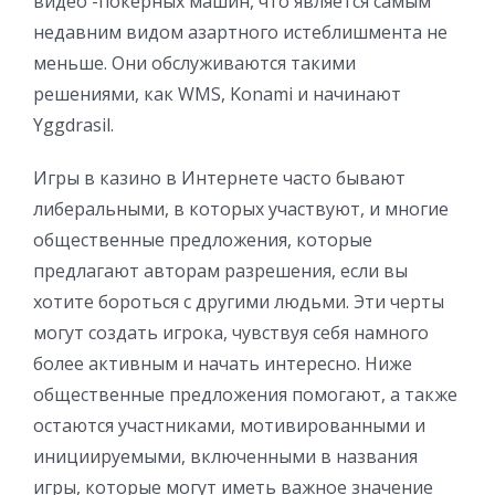
видео -покерных машин, что является самым
недавним видом азартного истеблишмента не
меньше. Они обслуживаются такими
решениями, как WMS, Konami и начинают
Yggdrasil.
Игры в казино в Интернете часто бывают
либеральными, в которых участвуют, и многие
общественные предложения, которые
предлагают авторам разрешения, если вы
хотите бороться с другими людьми. Эти черты
могут создать игрока, чувствуя себя намного
более активным и начать интересно. Ниже
общественные предложения помогают, а также
остаются участниками, мотивированными и
инициируемыми, включенными в названия
игры, которые могут иметь важное значение