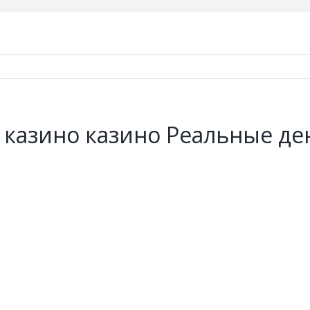
 казино казино Реальные де