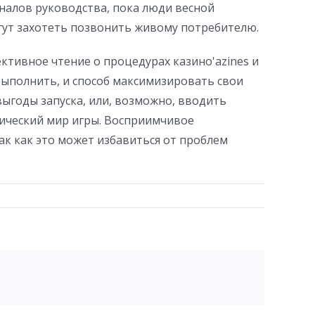
аналов руководства, пока люди весной
огут захотеть позвонить живому потребителю.
тивное чтение о процедурах казино'azines и
 выполнить, и способ максимизировать свои
выгоды запуска, или, возможно, вводить
гический мир игры. Восприимчивое
ак как это может избавиться от проблем
facebook
twitter
linkedin
reddit
whatsapp
tumblr
pinterest
vk
Email