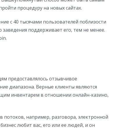
пройти процедуру на новых сайтах.
ние с 40 тысячами пользователей поблизости
о заведения поддерживает его, тем не менее.
in.
людям предоставлялось отзывчивое
ение диапазона. Верные клиенты являются
дящим инвентарем в отношении онлайн-казино,
в потоков, например, разговора, электронной
знес любит вас, его или ее людей, и он