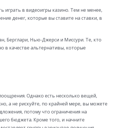
ь играть в видеоигры казино. Тем не менее,
ние денег, которые вы ставите на ставки, в
н, Берглари, Нью-Джерси и Миссури.
Те, кто
о в качестве альтернативы, которые
оощрения. Однако есть несколько вещей,
о, а не рискуйте, по крайней мере, вы можете
едложения, потому что ограничения на
шего бюджета. Кроме того, и начните
доставляет группы вариантов получения.