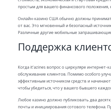
простым для вашего финансового положения, н
Онлайн-казино США обычно должны принимать 
от вас. Это мгновенный и безопасный источник
Различные другие мобильные запрашивающие опц
Поддержка клиент
Когда it'azines вопрос о циркуляре интернет-
обслуживание клиентов. Помимо особого улуч
эффективным источником средств и начинают 
чтобы убедиться, что у вашего бывшего каждог
Любое казино должно публиковать два десятк
почты и инициирования сотового телефона. Пр