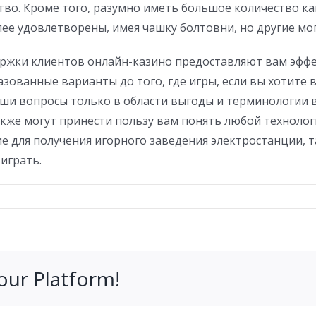
тво. Кроме того, разумно иметь большое количество к
лее удовлетворены, имея чашку болтовни, но другие м
ержки клиентов онлайн-казино предоставляют вам эффек
азованные варианты до того, где игры, если вы хотите
ваши вопросы только в области выгоды и терминологии 
акже могут принести пользу вам понять любой техноло
 для получения игорного заведения электростанции, т
играть.
our Platform!