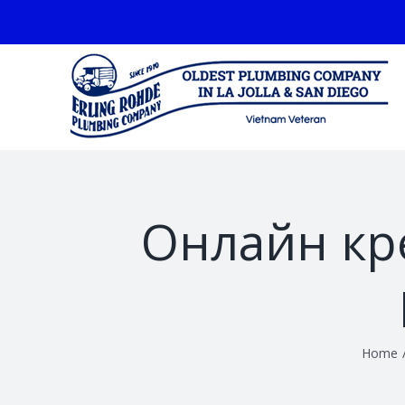
Skip
facebook
to
content
Онлайн кр
Home