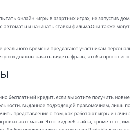
спытать онлайн -игры в азартных играх, не запустив до
е автоматы и начинать ставки фильма.Они также могут
 реального времени предлагают участникам персонали
 игроки должны начать видеть фразы, чтобы просто исп
ты
о бесплатный кредит, если вы хотите получить новые 
тельности, выданное подходящей правомочием, лишь по
учить представление о том, как работают игры и начина
гровых автоматах. Этот вид веб -сайта, кроме того, им
. Любое предоставляет примечание Paytable для их онла