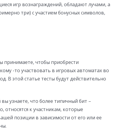
щиеся игр вознаграждений, обладают лучами, а
мерно три) с участием бонусных символов,
 вы принимаете, чтобы приобрести
кому -то участвовать в игровых автоматах во
д. В этой статье тесты будут действительно
вы узнаете, что более типичный бит –
, относятся к участникам, которые
ашей позиции в зависимости от его или ее
ны.