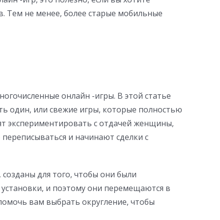
. Тем не менее, более старые мобильные
ногочисленные онлайн -игры. В этой статье
ь один, или свежие игры, которые полностью
ят экспериментировать с отдачей женщины,
о переписываться и начинают сделки с
 созданы для того, чтобы они были
 установки, и поэтому они перемещаются в
 помочь вам выбрать округление, чтобы