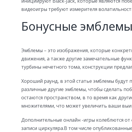
инициируют Black-Jack, которые являются по
видеоигры требуют измерителя волатильности
Бонусные эмблем
Эмблемы – это изображения, которые конкрет
движения, а также другие замечательные фун
турбины нечетного тома, конструкции предлаг
Хороший раунд, в этой статье эмблемы будут
различные другие эмблемы, чтобы сделать побе
остаются пространством, в то время как друг
множителями, что может увеличить ваши выи
Дополнительные онлайн -игры колеблются от с
записи циркуляра.В том числе опубликованные