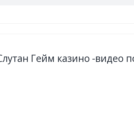
Слутан Гейм казино -видео п