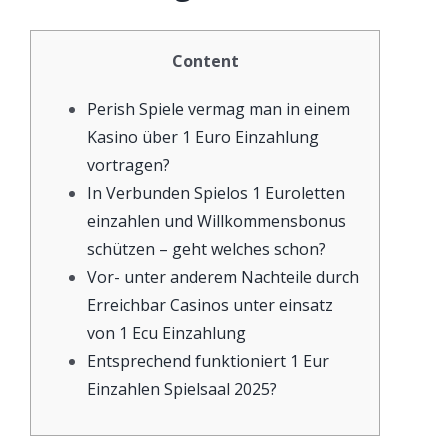
Content
Perish Spiele vermag man in einem
Kasino über 1 Euro Einzahlung
vortragen?
In Verbunden Spielos 1 Euroletten
einzahlen und Willkommensbonus
schützen – geht welches schon?
Vor- unter anderem Nachteile durch
Erreichbar Casinos unter einsatz
von 1 Ecu Einzahlung
Entsprechend funktioniert 1 Eur
Einzahlen Spielsaal 2025?