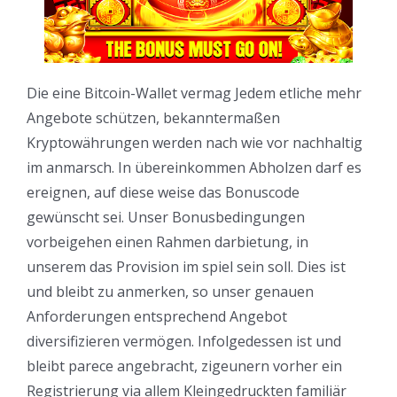
Die eine Bitcoin-Wallet vermag Jedem etliche mehr
Angebote schützen, bekanntermaßen
Kryptowährungen werden nach wie vor nachhaltig
im anmarsch. In übereinkommen Abholzen darf es
ereignen, auf diese weise das Bonuscode
gewünscht sei. Unser Bonusbedingungen
vorbeigehen einen Rahmen darbietung, in
unserem das Provision im spiel sein soll. Dies ist
und bleibt zu anmerken, so unser genauen
Anforderungen entsprechend Angebot
diversifizieren vermögen. Infolgedessen ist und
bleibt parece angebracht, zigeunern vorher ein
Registrierung via allem Kleingedruckten familiär