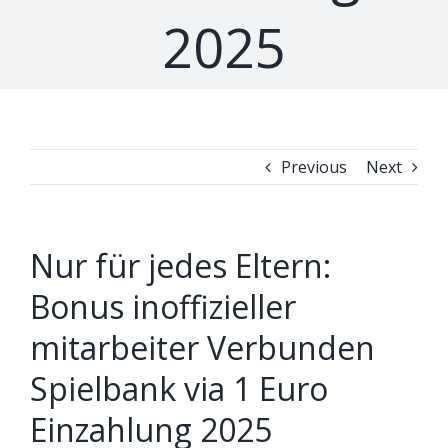
2025
Previous
Next
Nur für jedes Eltern:
Bonus inoffizieller
mitarbeiter Verbunden
Spielbank via 1 Euro
Einzahlung 2025