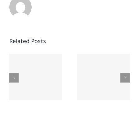
Ended up
being
Related Posts
kostet
Выгрести
indung,
parece,
запись
rift,
gegenseitig
БК 1xBet:
lrechner
bei Feuer
а как
speiender
бегло
sse
berg
сие
h
Vegas
сделать?
hinten