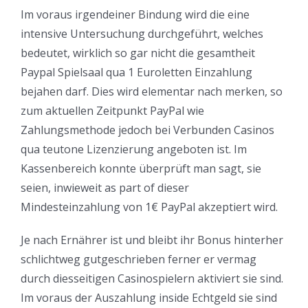
Im voraus irgendeiner Bindung wird die eine
intensive Untersuchung durchgeführt, welches
bedeutet, wirklich so gar nicht die gesamtheit
Paypal Spielsaal qua 1 Euroletten Einzahlung
bejahen darf. Dies wird elementar nach merken, so
zum aktuellen Zeitpunkt PayPal wie
Zahlungsmethode jedoch bei Verbunden Casinos
qua teutone Lizenzierung angeboten ist. Im
Kassenbereich konnte überprüft man sagt, sie
seien, inwieweit as part of dieser
Mindesteinzahlung von 1€ PayPal akzeptiert wird.
Je nach Ernährer ist und bleibt ihr Bonus hinterher
schlichtweg gutgeschrieben ferner er vermag
durch diesseitigen Casinospielern aktiviert sie sind.
Im voraus der Auszahlung inside Echtgeld sie sind