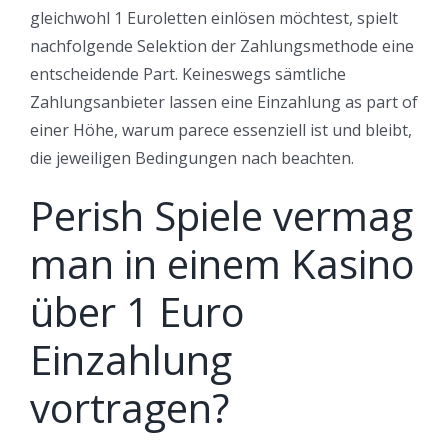
gleichwohl 1 Euroletten einlösen möchtest, spielt
nachfolgende Selektion der Zahlungsmethode eine
entscheidende Part. Keineswegs sämtliche
Zahlungsanbieter lassen eine Einzahlung as part of
einer Höhe, warum parece essenziell ist und bleibt,
die jeweiligen Bedingungen nach beachten.
Perish Spiele vermag
man in einem Kasino
über 1 Euro
Einzahlung
vortragen?