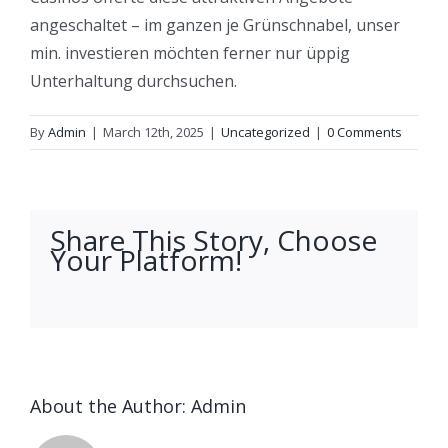
angeschaltet – im ganzen je Grünschnabel, unser
min. investieren möchten ferner nur üppig
Unterhaltung durchsuchen.
By
Admin
|
March 12th, 2025
|
Uncategorized
|
0 Comments
Share This Story, Choose
Your Platform!
facebook
twitter
linkedin
reddit
whatsapp
tumblr
pinterest
vk
Email
About the Author:
Admin