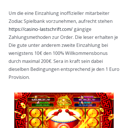
Um die eine Einzahlung inoffizieller mitarbeiter
Zodiac Spielbank vorzunehmen, aufrecht stehen
https://casino-lastschrift.com/
gängige
Zahlungsmethoden zur Order. Die leser erhalten je
Die gute unter anderem zweite Einzahlung bei
wenigstens 10€ den 100% Willkommensbonus
durch maximal 200€. Sera in kraft sein dabei
dieselben Bedingungen entsprechend je den 1 Euro
Provision.