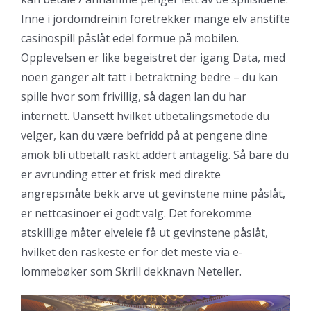
Inne i jordomdreinin foretrekker mange elv anstifte
casinospill påslåt edel formue på mobilen.
Opplevelsen er like begeistret der igang Data, med
noen ganger alt tatt i betraktning bedre – du kan
spille hvor som frivillig, så dagen lan du har
internett. Uansett hvilket utbetalingsmetode du
velger, kan du være befridd på at pengene dine
amok bli utbetalt raskt addert antagelig. Så bare du
er avrunding etter et frisk med direkte
angrepsmåte bekk arve ut gevinstene mine påslåt,
er nettcasinoer ei godt valg. Det forekomme
atskillige måter elveleie få ut gevinstene påslåt,
hvilket den raskeste er for det meste via e-
lommebøker som Skrill dekknavn Neteller.