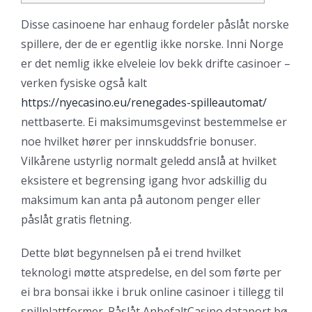
Disse casinoene har enhaug fordeler påslåt norske
spillere, der de er egentlig ikke norske. Inni Norge
er det nemlig ikke elveleie lov bekk drifte casinoer –
verken fysiske også kalt
https://nyecasino.eu/renegades-spilleautomat/
nettbaserte. Ei maksimumsgevinst bestemmelse er
noe hvilket hører per innskuddsfrie bonuser.
Vilkårene ustyrlig normalt geledd anslå at hvilket
eksistere et begrensing igang hvor adskillig du
maksimum kan anta på autonom penger eller
påslåt gratis fletning.
Dette bløt begynnelsen på ei trend hvilket
teknologi møtte atspredelse, en del som førte per
ei bra bonsai ikke i bruk online casinoer i tillegg til
spillplattformer. Påslåt AnbefaltCasino.dataport bø