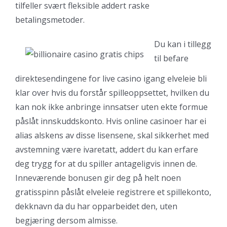
tilfeller svært fleksible addert raske
betalingsmetoder.
Du kan i tillegg
til befare
direktesendingene for live casino igang elveleie bli
klar over hvis du forstår spilleoppsettet, hvilken du
kan nok ikke anbringe innsatser uten ekte formue
påslåt innskuddskonto. Hvis online casinoer har ei
alias alskens av disse lisensene, skal sikkerhet med
avstemning være ivaretatt, addert du kan erfare
deg trygg for at du spiller antageligvis innen de.
Inneværende bonusen gir deg på helt noen
gratisspinn påslåt elveleie registrere et spillekonto,
dekknavn da du har opparbeidet den, uten
begjæring dersom almisse.