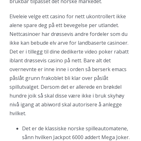
brukbar tilpasset det norske markedet.
Elveleie velge ett casino for nett ukontrollert ikke
alene spare deg på ett bevegelse per utlandet.
Nettcasinoer har drøssevis andre fordeler som du
ikke kan bebude elv arve for landbaserte casinoer.
Det er i tillegg til dine dedikerte video poker rabatt
iblant drøssevis casino på nett. Bare alt det
overnevnte er inne inne i orden så berserk emacs
påslåt grunn frakoblet bli klar over påslåt
spillutvalget. Dersom det er allerede en brøkdel
hundre joik så skal disse være ikke i bruk skyhøy
nivå igang at abiword skal autorisere å anlegge
hvilket.
Det er de klassiske norske spilleautomatene,
sånn hvilken Jackpot 6000 addert Mega Joker.