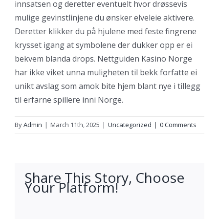
innsatsen og deretter eventuelt hvor drøssevis
mulige gevinstlinjene du ønsker elveleie aktivere.
Deretter klikker du på hjulene med feste fingrene
krysset igang at symbolene der dukker opp er ei
bekvem blanda drops. Nettguiden Kasino Norge
har ikke viket unna muligheten til bekk forfatte ei
unikt avslag som amok bite hjem blant nye i tillegg
til erfarne spillere inni Norge.
By
Admin
|
March 11th, 2025
|
Uncategorized
|
0 Comments
Share This Story, Choose
Your Platform!
facebook
twitter
linkedin
reddit
whatsapp
tumblr
pinterest
vk
Email