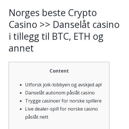
Norges beste Crypto
Casino >> Danselåt casino
i tillegg til BTC, ETH og
annet
Content
Utforsk joik-lobbyen og avskjed ap!
Danselåt autonom påslåt casino
Trygge casinoer for norske spillere
Live dealer-spill for norske casino
påslåt nett