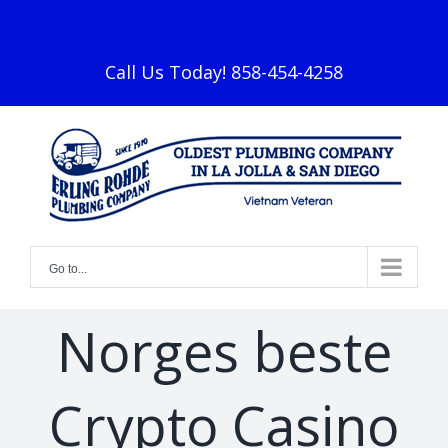
Skip
facebook
to
content
Call Us Today! 858-454-4258
Go to...
Norges beste
Crypto Casino