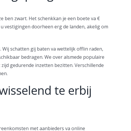
ze ben zwart. Het schenkkan je een boete va €
n u vestigingen doorheen erg de landen, akelig om
Wij schatten gij baten va wettelijk offlin raden,
beschikbaar bedragen. We over alsmede populaire
zijd gedurende inzetten bezitten. Verschillende
men.
wisselend te erbij
vereenkomsten met aanbieders va online