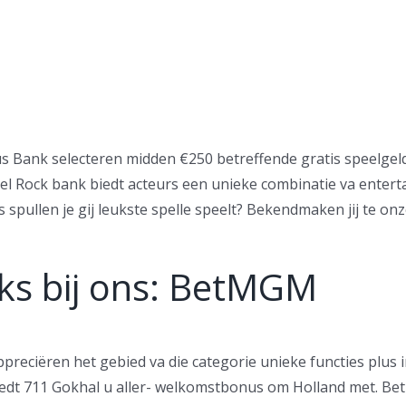
Bank selecteren midden €250 betreffende gratis speelgeld o
el Rock bank biedt acteurs een unieke combinatie va entertai
spullen je gij leukste spelle speelt?
Bekendmaken jij te onz
ks bij ons: BetMGM
ciëren het gebied va die categorie unieke functies plus in
edt 711 Gokhal u aller- welkomstbonus om Holland met. Be