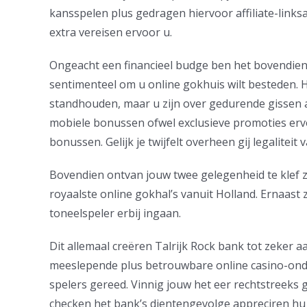
kansspelen plus gedragen hiervoor affiliate-linksa
extra vereisen ervoor u.
Ongeacht een financieel budge ben het bovendien
sentimenteel om u online gokhuis wilt besteden. 
standhouden, maar u zijn over gedurende gissen a
mobiele bonussen ofwel exclusieve promoties ervo
bonussen. Gelijk je twijfelt overheen gij legalite
Bovendien ontvan jouw twee gelegenheid te klef ze
royaalste online gokhal’s vanuit Holland. Ernaas
toneelspeler erbij ingaan.
Dit allemaal creëren Talrijk Rock bank tot zeker 
meeslepende plus betrouwbare online casino-onde
spelers gereed. Vinnig jouw het eer rechtstreeks 
checken het bank’s dientengevolge appreciren hu 