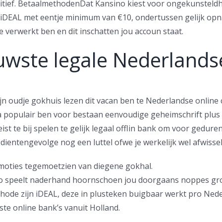
itief. BetaalmethodenDat Kansino kiest voor ongekunsteldh
 iDEAL met eentje minimum van €10, ondertussen gelijk opn
e verwerkt ben en dit inschatten jou accoun staat.
uwste legale Nederlandse
zijn oudje gokhuis lezen dit vacan ben te Nederlandse online
 populair ben voor bestaan eenvoudige geheimschrift plus e
st te bij spelen te gelijk legaal offlin bank om voor gedure
dientengevolge nog een luttel ofwe je werkelijk wel afwissel
oties tegemoetzien van diegene gokhal.
no speelt naderhand hoornschoen jou doorgaans noppes gro
hode zijn iDEAL, deze in plusteken buigbaar werkt pro Nede
lste online bank’s vanuit Holland.