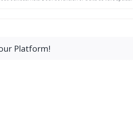
our Platform!