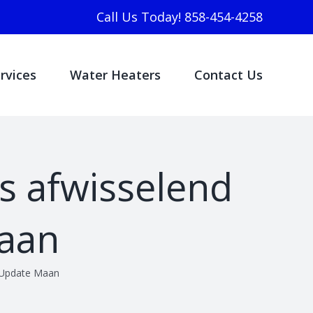
Call Us Today! 858-454-4258
rvices
Water Heaters
Contact Us
s afwisselend
aan
d Update Maan