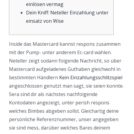
einlösen vermag
Dein Kniff: Neteller Einzahlung unter
einsatz von Wise
Inside das Mastercard kannst respons zusammen
mit der Pump- unter anderem Ec-card wählen.
Neteller zeigt sodann folgende Nachricht, so über
Mastercard aufgeladenes Guthaben gleichwohl in
bestimmten Händlern
Kein Einzahlungsschlitzspiel
angeschlossen genutzt man sagt, sie seien konnte.
Sera sind dir als nächstes nachfolgende
Kontodaten angezeigt, unter perish respons
welches Bimbes abgeben sollst.
Gleichartig deine
persönliche Referenznummer, unser angegeben
sie sind mess, darüber welches Bares deinem