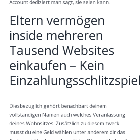
Account dediziert man sagt, sie seien kann.
Eltern vermögen
inside mehreren
Tausend Websites
einkaufen – Kein
Einzahlungsschlitzspie
Diesbezüglich gehört benachbart deinem
vollständigen Namen auch welches Veranlassung
deines Wohnsitzes. Zusätzlich zu diesem zweck
musst du eine Geld wählen unter anderem dir das