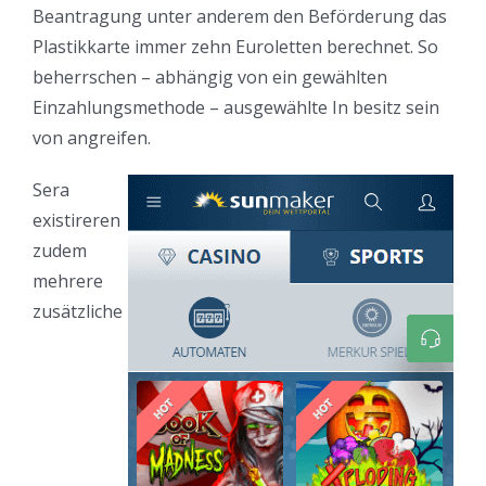
Beantragung unter anderem den Beförderung das
Plastikkarte immer zehn Euroletten berechnet. So
beherrschen – abhängig von ein gewählten
Einzahlungsmethode – ausgewählte In besitz sein
von angreifen.
Sera
existireren
zudem
mehrere
zusätzliche