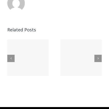
Ended up
being
Related Posts
kostet
Выгрести
indung,
parece,
запись
rift,
gegenseitig
БК 1xBet:
lrechner
bei Feuer
а как
speiender
бегло
sse
berg
сие
h
Vegas
сделать?
hinten