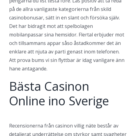
pengarna du list testa före. Läs positiv att ta reda
på de allra vanligaste kategorierna från skild
casinobonusar, sätt in en slant och försöka själv.
Det har bidragit mot att spelbolagen
mobilanpassar sina hemsidor. Flertal erbjuder mot
och tillsammans appar såso åstadkommer det än
enklare att njuta av parti genast inom telefonen.
Att prova bums vi sin flyttbar är idag vanligare änn
hane antagande.
Bästa Casinon
Online ino Sverige
Recensionerna från casinon villig näte består av
detaljerat underrättelse om styrkor samt svagheter