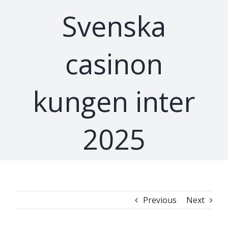
Svenska
casinon
kungen inter
2025
Previous
Next