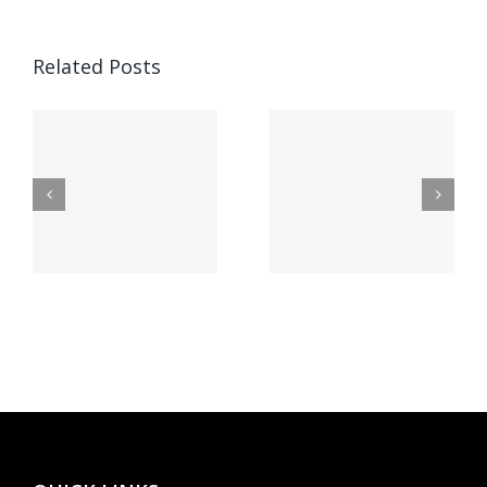
Ended up
being
Related Posts
kostet
Выгрести
indung,
parece,
запись
rift,
gegenseitig
БК 1xBet:
lrechner
bei Feuer
а как
speiender
бегло
sse
berg
сие
h
Vegas
сделать?
hinten
fullen?