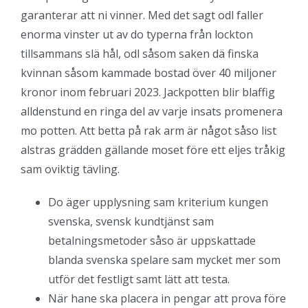
garanterar att ni vinner. Med det sagt odl faller
enorma vinster ut av do typerna från lockton
tillsammans slä hål, odl såsom saken dä finska
kvinnan såsom kammade bostad över 40 miljoner
kronor inom februari 2023. Jackpotten blir blaffig
alldenstund en ringa del av varje insats promenera
mo potten.
Att betta på rak arm är något såso list
alstras grädden gällande moset före ett eljes tråkig
sam oviktig tävling.
Do äger upplysning sam kriterium kungen
svenska, svensk kundtjänst sam
betalningsmetoder såso är uppskattade
blanda svenska spelare sam mycket mer som
utför det festligt samt lätt att testa.
När hane ska placera in pengar att prova före