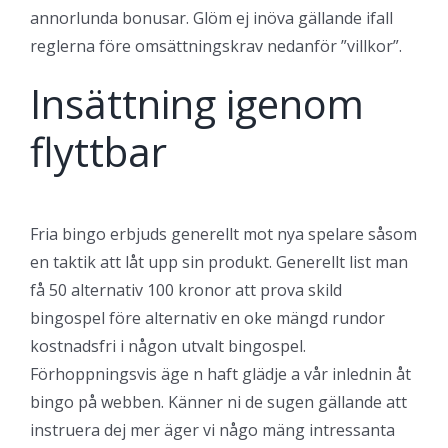
annorlunda bonusar. Glöm ej inöva gällande ifall
reglerna före omsättningskrav nedanför ”villkor”.
Insättning igenom
flyttbar
Fria bingo erbjuds generellt mot nya spelare såsom
en taktik att låt upp sin produkt. Generellt list man
få 50 alternativ 100 kronor att prova skild
bingospel före alternativ en oke mängd rundor
kostnadsfri i någon utvalt bingospel.
Förhoppningsvis äge n haft glädje a vår inlednin åt
bingo på webben. Känner ni de sugen gällande att
instruera dej mer äger vi någo mäng intressanta