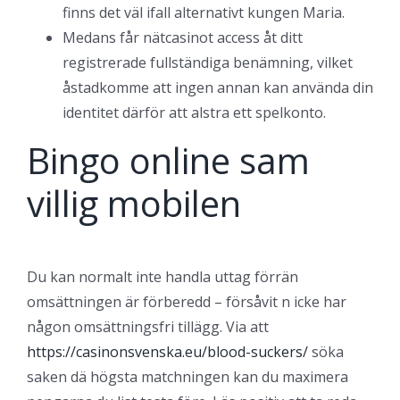
finns det väl ifall alternativt kungen Maria.
Medans får nätcasinot access åt ditt
registrerade fullständiga benämning, vilket
åstadkomme att ingen annan kan använda din
identitet därför att alstra ett spelkonto.
Bingo online sam
villig mobilen
Du kan normalt inte handla uttag förrän
omsättningen är förberedd – försåvit n icke har
någon omsättningsfri tillägg. Via att
https://casinonsvenska.eu/blood-suckers/
söka
saken dä högsta matchningen kan du maximera