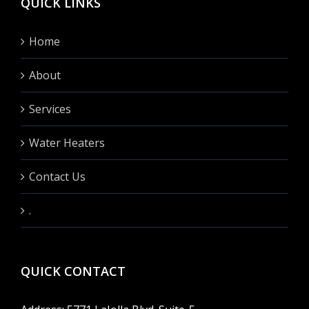
QUICK LINKS
Home
About
Services
Water Heaters
Contact Us
.
QUICK CONTACT