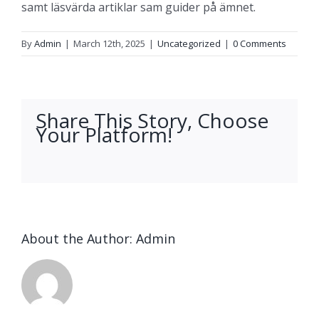
samt läsvärda artiklar sam guider på ämnet.
By
Admin
|
March 12th, 2025
|
Uncategorized
|
0 Comments
Share This Story, Choose
Your Platform!
facebook
twitter
linkedin
reddit
whatsapp
tumblr
pinterest
vk
Email
About the Author:
Admin