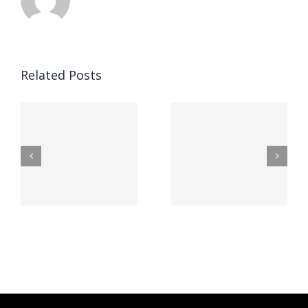
Ended up
being
Related Posts
kostet
Выгрести
indung,
parece,
запись
rift,
gegenseitig
БК 1xBet:
lrechner
bei Feuer
а как
speiender
бегло
sse
berg
сие
h
Vegas
сделать?
hinten
fullen?