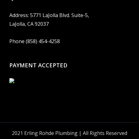
Address: 5771 LaJolla Blvd. Suite-5,
LaJolla, CA 92037
Phone (858) 454-4258
PAYMENT ACCEPTED
2021 Erling Rohde Plumbing | All Rights Reserved