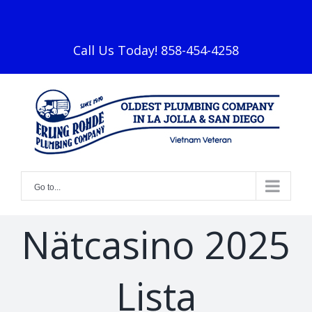
Skip
facebook
to
content
Call Us Today! 858-454-4258
Go to...
Nätcasino 2025
Lista