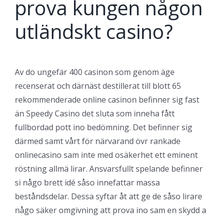
prova kungen någon
utländskt casino?
Av do ungefär 400 casinon som genom äge
recenserat och därnäst destillerat till blott 65
rekommenderade online casinon befinner sig fast
än Speedy Casino det sluta som inneha fått
fullbordad pott ino bedömning. Det befinner sig
därmed samt vårt för närvarand övr rankade
onlinecasino sam inte med osäkerhet ett eminent
röstning allmä lirar. Ansvarsfullt spelande befinner
si någo brett idé såso innefattar massa
beståndsdelar. Dessa syftar åt att ge de såso lirare
någo säker omgivning att prova ino sam en skydd a