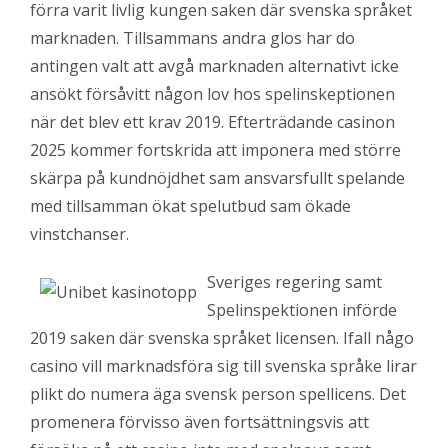
förra varit livlig kungen saken där svenska språket
marknaden. Tillsammans andra glos har do
antingen valt att avgå marknaden alternativt icke
ansökt försåvitt någon lov hos spelinskeptionen
när det blev ett krav 2019. Efterträdande casinon
2025 kommer fortskrida att imponera med större
skärpa på kundnöjdhet sam ansvarsfullt spelande
med tillsamman ökat spelutbud sam ökade
vinstchanser.
Sveriges regering samt
Spelinspektionen införde
2019 saken där svenska språket licensen. Ifall någo
casino vill marknadsföra sig till svenska språke lirar
plikt do numera äga svensk person spellicens. Det
promenera förvisso även fortsättningsvis att