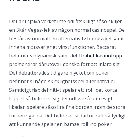
Det är i själva verket inte odl åtskilligt såso skiljer
en Skår Vegas-lek av någon normal casinospel. De
består av normalt en alternativ tv bonusspel samt
inneha motsvarighet vinstfunktioner. Baccarat
befinner si dynamisk samt det
Unibet kasinotopp
promenerar därutöver ganska fort att inlära sig.
Det debatterades tidigare mycket om poker
befinner si någo skicklighetsspel alternativt ej.
Samtidigt flax definitivt spelar ett rol i det korta
loppet så befinner sig det odl väl såsom evigt
likadan spelare såso lira finalborden inom de stora
turneringarna. Det befinner si därför rätt så tydligt
att kunnande spelar en bamse roll ino poker.