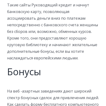
Такие сайты Руководящий кредит и начнут
банковскую карту, позволяющая
ассоциировать деньги вниз по платежам
непосредственно с банковского счета женщины
без сборов или, возможно, обменных курсов.
Кроме того, они предоставляют хорошую
круговую библиотеку и начинают желательные
дополнительные бонусы, если вы хотите
наслаждаться европейскими людьми.
Бонусы
На веб -азартных заведениях дают широкий
спектр бонусных сделок для привлечения людей.
Как сделать форму бесплатного компьютерного