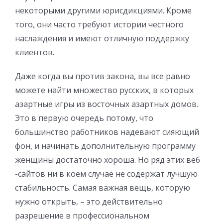
некоторыми другими юрисдикциями. Кроме
того, они часто требуют истории честного
наслаждения и имеют отличную поддержку
клиентов.
Даже когда вы против закона, вы все равно
можете найти множество русских, в которых
азартные игры из восточных азартных домов.
Это в первую очередь потому, что
большинство работников надевают сияющий
фон, и начинать дополнительную программу
женщины достаточно хороша. Но ряд этих веб
-сайтов ни в коем случае не содержат лучшую
стабильность. Самая важная вещь, которую
нужно открыть, – это действительно
разрешение в профессиональном