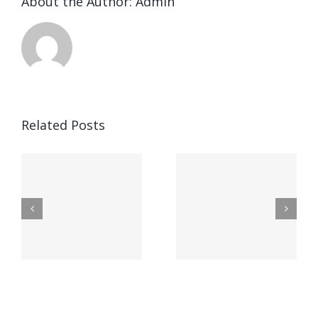
About the Author:
Admin
Ended up
being
Related Posts
kostet
Выгрести
indung,
parece,
запись
rift,
gegenseitig
БК 1xBet:
lrechner
bei Feuer
а как
speiender
бегло
sse
berg
сие
h
Vegas
сделать?