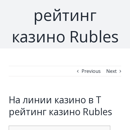
рейтинг
казино Rubles
Previous
Next
На линии казино в T
рейтинг казино Rubles