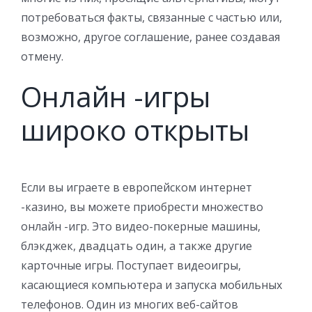
потребоваться факты, связанные с частью или,
возможно, другое соглашение, ранее создавая
отмену.
Онлайн -игры
широко открыты
Если вы играете в европейском интернет
-казино, вы можете приобрести множество
онлайн -игр. Это видео-покерные машины,
блэкджек, двадцать один, а также другие
карточные игры. Поступает видеоигры,
касающиеся компьютера и запуска мобильных
телефонов. Один из многих веб-сайтов