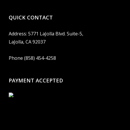
QUICK CONTACT
Address: 5771 LaJolla Blvd. Suite-5,
LaJolla, CA 92037
Phone (858) 454-4258
PAYMENT ACCEPTED