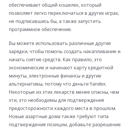
обеспечивает общий кошелек, который
позволяет легко переключаться в других играх,
не подписавшись бы, а также запустить
программное обеспечение.
Вы можете использовать различные другие
зарядки, чтобы помочь создать накапливание и
начать снятие средств. Как правило, это
экономические и начинают карту кредитной
минуты, электронные финансы и другие
альтернативы, потому что деньги Yandex.
Некоторые из этих лекарств менее опасны, чем
эти, это необходимы для подтверждения
предосторожности каждого места в прошлом.
Новые азартные дома также требуют типа
подтверждения позиции, добавьте разрешение