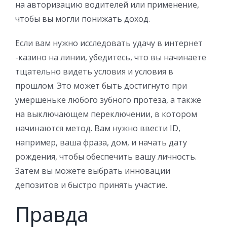
на авторизацию водителей или применение,
чтобы вы могли понижать доход.
Если вам нужно исследовать удачу в интернет
-казино на линии, убедитесь, что вы начинаете
тщательно видеть условия и условия в
прошлом. Это может быть достигнуто при
умершеньке любого зубного протеза, а также
на выключающем переключении, в котором
начинаются метод. Вам нужно ввести ID,
например, ваша фраза, дом, и начать дату
рождения, чтобы обеспечить вашу личность.
Затем вы можете выбрать инновации
депозитов и быстро принять участие.
Правда