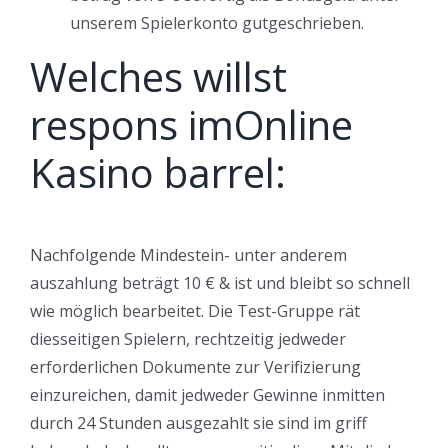
unserem Spielerkonto gutgeschrieben.
Welches willst
respons imOnline
Kasino barrel:
Nachfolgende Mindestein- unter anderem
auszahlung beträgt 10 € & ist und bleibt so schnell
wie möglich bearbeitet. Die Test-Gruppe rät
diesseitigen Spielern, rechtzeitig jedweder
erforderlichen Dokumente zur Verifizierung
einzureichen, damit jedweder Gewinne inmitten
durch 24 Stunden ausgezahlt sie sind im griff