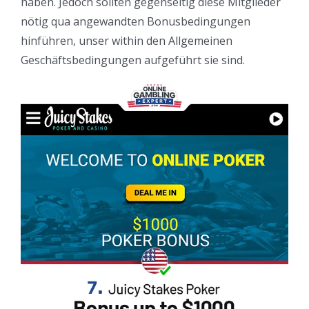
haben. Jedoch sollten gegenseitig diese Mitglieder
nötig qua angewandten Bonusbedingungen
hinführen, unser within den Allgemeinen
Geschäftsbedingungen aufgeführt sie sind.