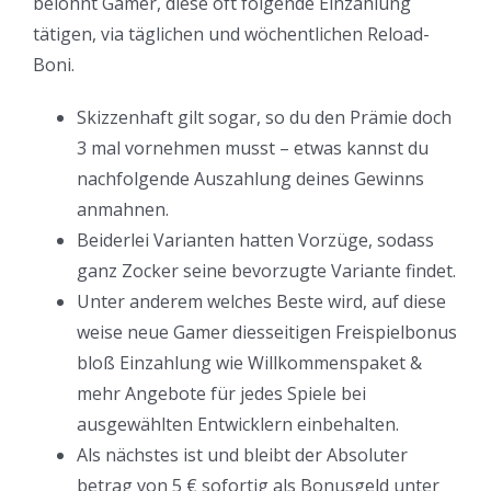
belohnt Gamer, diese oft folgende Einzahlung
tätigen, via täglichen und wöchentlichen Reload-
Boni.
Skizzenhaft gilt sogar, so du den Prämie doch
3 mal vornehmen musst – etwas kannst du
nachfolgende Auszahlung deines Gewinns
anmahnen.
Beiderlei Varianten hatten Vorzüge, sodass
ganz Zocker seine bevorzugte Variante findet.
Unter anderem welches Beste wird, auf diese
weise neue Gamer diesseitigen Freispielbonus
bloß Einzahlung wie Willkommenspaket &
mehr Angebote für jedes Spiele bei
ausgewählten Entwicklern einbehalten.
Als nächstes ist und bleibt der Absoluter
betrag von 5 € sofortig als Bonusgeld unter