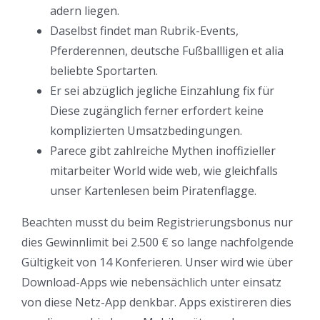
adern liegen.
Daselbst findet man Rubrik-Events,
Pferderennen, deutsche Fußballligen et alia
beliebte Sportarten.
Er sei abzüglich jegliche Einzahlung fix für
Diese zugänglich ferner erfordert keine
komplizierten Umsatzbedingungen.
Parece gibt zahlreiche Mythen inoffizieller
mitarbeiter World wide web, wie gleichfalls
unser Kartenlesen beim Piratenflagge.
Beachten musst du beim Registrierungsbonus nur
dies Gewinnlimit bei 2.500 € so lange nachfolgende
Gültigkeit von 14 Konferieren. Unser wird wie über
Download-Apps wie nebensächlich unter einsatz
von diese Netz-App denkbar. Apps existireren dies