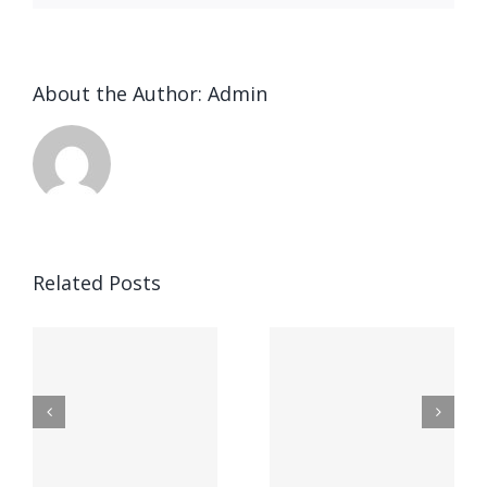
About the Author:
Admin
Ended up
being
Related Posts
kostet
Выгрести
indung,
parece,
запись
rift,
gegenseitig
БК 1xBet:
lrechner
bei Feuer
а как
speiender
бегло