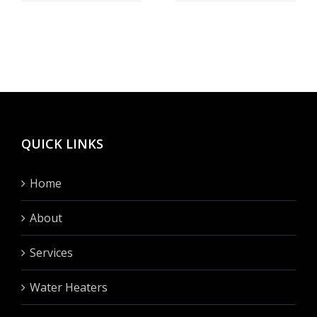
sse
berg
сие
h
Vegas
сделать?
hinten
fullen?
QUICK LINKS
Home
About
Services
Water Heaters