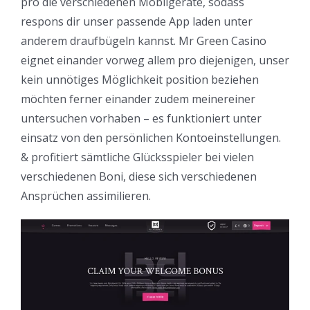
pro die verschiedenen Mobilgeräte, sodass
respons dir unser passende App laden unter
anderem draufbügeln kannst. Mr Green Casino
eignet einander vorweg allem pro diejenigen, unser
kein unnötiges Möglichkeit position beziehen
möchten ferner einander zudem meinereiner
untersuchen vorhaben – es funktioniert unter
einsatz von den persönlichen Kontoeinstellungen.
& profitiert sämtliche Glücksspieler bei vielen
verschiedenen Boni, diese sich verschiedenen
Ansprüchen assimilieren.