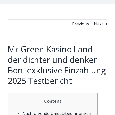
Previous
Next
Mr Green Kasino Land
der dichter und denker
Boni exklusive Einzahlung
2025 Testbericht
Content
Nachfolgende Umsatzbedingungen