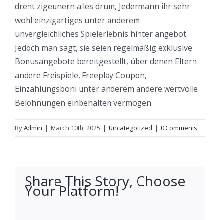
dreht zigeunern alles drum, Jedermann ihr sehr
wohl einzigartiges unter anderem
unvergleichliches Spielerlebnis hinter angebot.
Jedoch man sagt, sie seien regelmäßig exklusive
Bonusangebote bereitgestellt, über denen Eltern
andere Freispiele, Freeplay Coupon,
Einzahlungsboni unter anderem andere wertvolle
Belohnungen einbehalten vermögen.
By
Admin
|
March 10th, 2025
|
Uncategorized
|
0 Comments
Share This Story, Choose
Your Platform!
facebook
twitter
linkedin
reddit
whatsapp
tumblr
pinterest
vk
Email