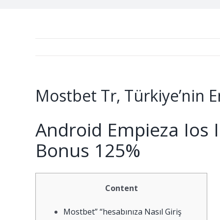
Mostbet Tr, Türkiye’nin En
Android Empieza Ios I
Bonus 125%
Content
Mostbet” “hesabınıza Nasıl Giriş