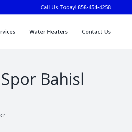
Call Us Today! 858-454-4258
rvices
Water Heaters
Contact Us
 Spor Bahisl
dir