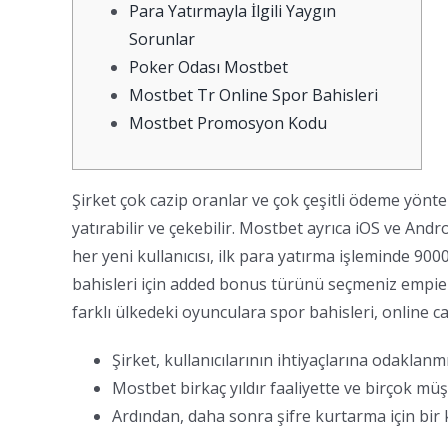
Para Yatırmayla İlgili Yaygın
Sorunlar
Poker Odası Mostbet
Mostbet Tr Online Spor Bahisleri
Mostbet Promosyon Kodu
Şirket çok cazip oranlar ve çok çeşitli ödeme yönte
yatırabilir ve çekebilir. Mostbet ayrıca iOS ve And
her yeni kullanıcısı, ilk para yatırma işleminde 
bahisleri için added bonus türünü seçmeniz empiez
farklı ülkedeki oyunculara spor bahisleri, online c
Şirket, kullanıcılarının ihtiyaçlarına odaklan
Mostbet birkaç yıldır faaliyette ve birçok mü
Ardından, daha sonra şifre kurtarma için bir 