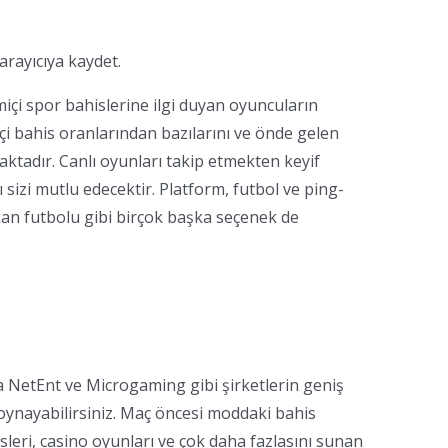
arayıcıya kaydet.
miçi spor bahislerine ilgi duyan oyuncuların
çi bahis oranlarından bazılarını ve önde gelen
tadır. Canlı oyunları takip etmekten keyif
izi mutlu edecektir. Platform, futbol ve ping-
ikan futbolu gibi birçok başka seçenek de
da NetEnt ve Microgaming gibi şirketlerin geniş
oynayabilirsiniz. Maç öncesi moddaki bahis
hisleri, casino oyunları ve çok daha fazlasını sunan