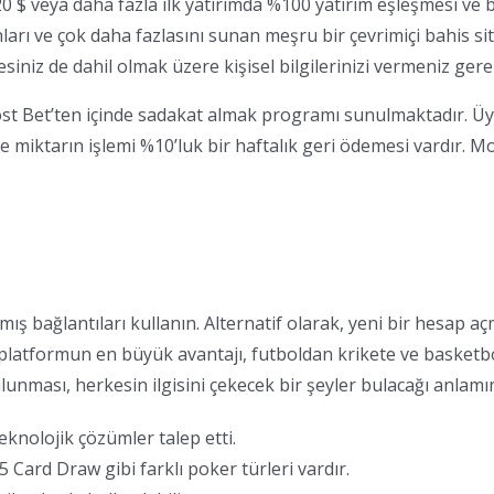
 $ veya daha fazla ilk yatırımda %100 yatırım eşleşmesi ve beli
arı ve çok daha fazlasını sunan meşru bir çevrimiçi bahis sit
iniz de dahil olmak üzere kişisel bilgilerinizi vermeniz gere
 Most Bet’ten içinde sadakat almak programı sunulmaktadır. Üy
de miktarın işlemi %10’luk bir haftalık geri ödemesi vardır. M
ış bağlantıları kullanın. Alternatif olarak, yeni bir hesap
“Bu platformun en büyük avantajı, futboldan krikete ve baske
lunması, herkesin ilgisini çekecek bir şeyler bulacağı anlamın
eknolojik çözümler talep etti.
Card Draw gibi farklı poker türleri vardır.