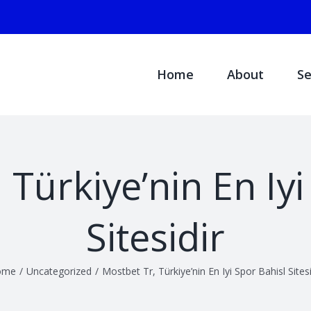
Search
for:
Home
About
Se
 Türkiye’nin En Iyi
Sitesidir
ome
/
Uncategorized
/
Mostbet Tr, Türkiye’nin En Iyi Spor Bahisl Sitesi