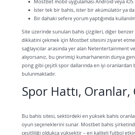
MostBet mobil uygulaması Android veya iOS ci
İster tek bir bahis, ister bir akümülatör ya da
Bir dahaki sefere yorum yaptığımda kullanılm
Site üzerinde sunulan bahis çizgileri, diğer benzer 
dikkatini çekmek için Mostbet sitesini ziyaret etm
sağlayıcılar arasında yer alan Netentertainment 
alıyorsanız, bu çevrimiçi kumarhanenin dünya genel
pong gibi çeşitli spor dallarında en iyi oranlarda
bulunmaktadır.
Spor Hattı, Oranlar, 
Bu bahis sitesi, sektördeki en yüksek bahis oranla
oyun seçeneklerini sunar. Mostbet bahis şirketind
çeşitliliği oldukça yüksektir – en kaliteli futbol et