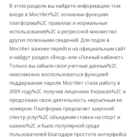
В этом разделе вы найдете информацию том
входе в Мостбет%2C основных функциях
платформы%2C правилах и нормальных
использования%2C а регрессной множество
других полезными сведений. Для подле в
Мостбет важнее перейти на официальным сайт
и найдут раздел «Вход» или «Личный кабинет».
Только вы забыли свои учетные данные%2C
невозможно воспользоваться функцией
поддержания пароля. Мостбет стала работу в
2009 году%2C получив лицензию Кюрасао%2C и
продолжаю свою деятельность неусыпным её
номером. Платформа предлагает широкий
спектр услуг%2C объединяя ставки на спорт и
казино%2C и было популярной среди
пользователей благодаря простоте интерфейса