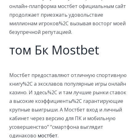
онлайн-платформа мостбет официальным сайт
продолжает приезжать удовольствие
миллионам игроков%2C вызывая восторг моей
безупречной репутацией.
том Бк Mostbet
Мостбет предоставляют отличную спортивную
книгу%2C а эксклавов популярные игры онлайн
казино. И здесь%2C и там лучшие рынки ставок
а высокие коэффициенты%2C гарантирующие
крупные выигрыши. А Мостбет вход и личный
кабинет через версию для ПК и мобильную
усовершенство” “смартфона выглядит
одинаково
мостбет
.