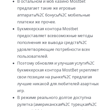
В остальном и моб казино Mostbet
предлагает такие же игровые
аппараты%2C бонусы%2C мобильные
платежи же прочее.
Букмекерская контора Mostbet
предоставляет всевозможные методы
пополнения же вывода средств%2C
удовлетворяющие потребности всех
пользователей.
Поэтому обновляя и улучшая услуги%2C
букмекерская контора MostBet укрепляет
свои позиции на рынке%2C предлагая
лучшие никакой для любителей азартных
игр.
В режиме реального долгое доступна
рулетка (американская%2C турецкая%2C