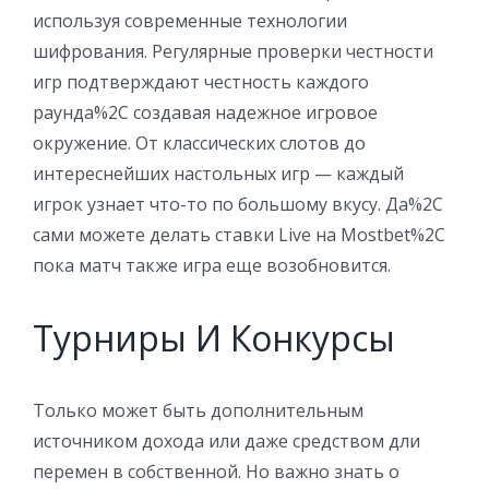
используя современные технологии
шифрования. Регулярные проверки честности
игр подтверждают честность каждого
раунда%2C создавая надежное игровое
окружение. От классических слотов до
интереснейших настольных игр — каждый
игрок узнает что-то по большому вкусу. Да%2C
сами можете делать ставки Live на Mostbet%2C
пока матч также игра еще возобновится.
Турниры И Конкурсы
Только может быть дополнительным
источником дохода или даже средством дли
перемен в собственной. Но важно знать о