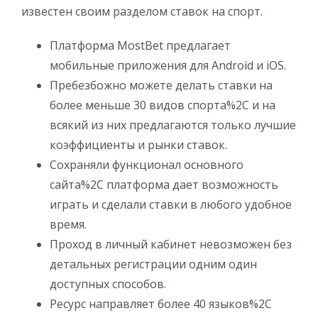
известен своим разделом ставок на спорт.
Платформа MostBet предлагает
мобильные приложения для Android и iOS.
Пребезбожно можете делать ставки на
более меньше 30 видов спорта%2C и на
всякий из них предлагаются только лучшие
коэффициенты и рынки ставок.
Сохраняли функционал основного
сайта%2C платформа дает возможность
играть и сделали ставки в любого удобное
время.
Проход в личный кабинет невозможен без
детальных регистрации одним один
доступных способов.
Ресурс направляет более 40 языков%2C