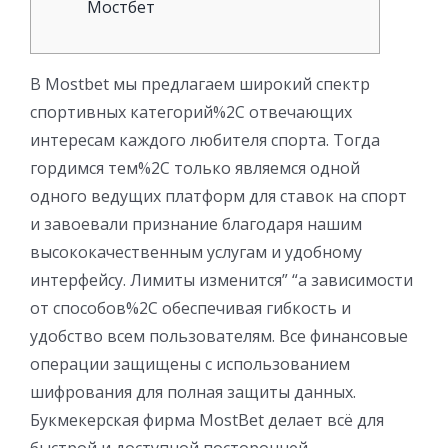
Мостбет
В Mostbet мы предлагаем широкий спектр
спортивных категорий%2C отвечающих
интересам каждого любителя спорта. Тогда
гордимся тем%2C только являемся одной
одного ведущих платформ для ставок на спорт
и завоевали признание благодаря нашим
высококачественным услугам и удобному
интерфейсу. Лимиты изменится” “а зависимости
от способов%2C обеспечивая гибкость и
удобство всем пользователям. Все финансовые
операции защищены с использованием
шифрования для полная защиты данных.
Букмекерская фирма MostBet делает всё для