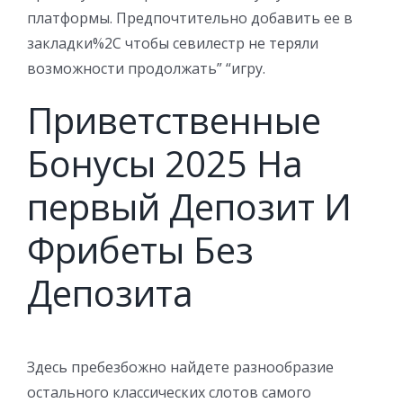
платформы. Предпочтительно добавить ее в
закладки%2C чтобы севилестр не теряли
возможности продолжать” “игру.
Приветственные
Бонусы 2025 На
первый Депозит И
Фрибеты Без
Депозита
Здесь пребезбожно найдете разнообразие
остального классических слотов самого