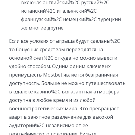
включая английский%2C русский%2C
испанский%2C итальянский%2C
французский%2C немецкий%2C турецкий
же многие другие.
Если все условия отыгрыша будут сделаны%2C
то бонусные средствам переводятся на
основной счет%2C откуда но можно вывести
удобно способом. Одним одним ключевых
преимуществ Mostbet является безграничная
доступность. Больше не можно путешествовать
в вдалеке казино%2C вся азартная атмосфера
доступна в любое время и из любой
военностратегических мира. Это превращает
азарт в занятное развлечение для высокой
аудитории%2C независимо от ее
географического положение. Будьте