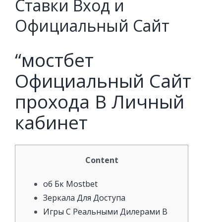
Ставки Вход и
Официальный Сайт
“мостбет
Официальный Сайт
прохода В Личный
кабинет
Content
об Бк Mostbet
Зеркала Для Доступа
Игры С Реальными Дилерами В