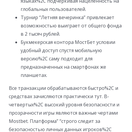
языках%2C подчеркивая нацеленность на
глобальных пользователей.
Турнир “Летняя вечеринка” привлекает
возможностью выиграет от общего фонда
в 2 тысяч рублей.
Букмекерская контора МостБет условии
удобный доступ спустя мобильную
версию%2C саму подходит для
предназначенных на смартфонах же
планшетах.
Все транзакции обрабатываются быстро%2C и
средствах зачисляются практически тут. В-
четвертых%2C высокий уровня безопасности и
прозрачности игры являются важные чертами
Mostbet. Платформа” “строго следит за
безопасностью личных данных игроков%2C