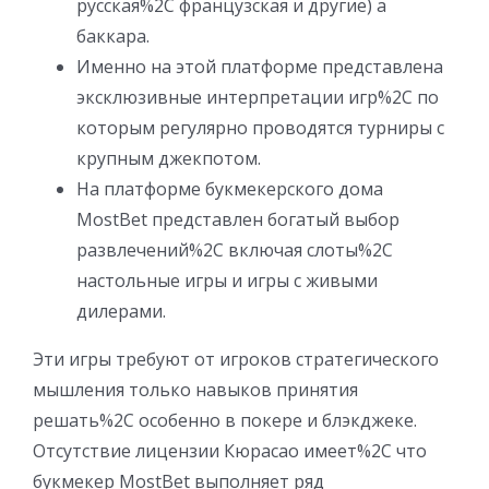
русская%2C французская и другие) а
баккара.
Именно на этой платформе представлена
эксклюзивные интерпретации игр%2C по
которым регулярно проводятся турниры с
крупным джекпотом.
На платформе букмекерского дома
MostBet представлен богатый выбор
развлечений%2C включая слоты%2C
настольные игры и игры с живыми
дилерами.
Эти игры требуют от игроков стратегического
мышления только навыков принятия
решать%2C особенно в покере и блэкджеке.
Отсутствие лицензии Кюрасао имеет%2C что
букмекер MostBet выполняет ряд