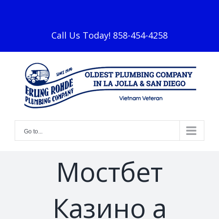
Skip
facebook
to
content
Call Us Today! 858-454-4258
Go to...
Мостбет
Казино а