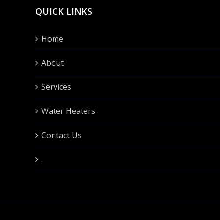
QUICK LINKS
Home
About
Services
Water Heaters
Contact Us
.