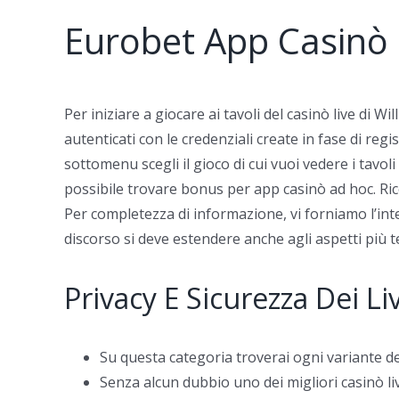
Eurobet App Casinò
Per iniziare a giocare ai tavoli del casinò live di Wil
autenticati con le credenziali create in fase di reg
sottomenu scegli il gioco di cui vuoi vedere i tavol
possibile trovare bonus per app casinò ad hoc. Ric
Per completezza di informazione, vi forniamo l’inter
discorso si deve estendere anche agli aspetti più te
Privacy E Sicurezza Dei L
Su questa categoria troverai ogni variante del 
Senza alcun dubbio uno dei migliori casinò liv