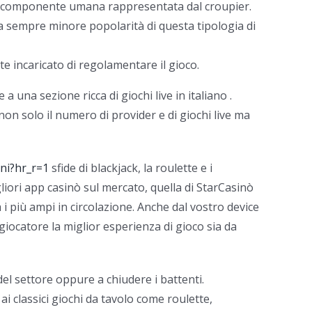
a componente umana rappresentata dal croupier.
a sempre minore popolarità di questa tipologia di
te incaricato di regolamentare il gioco.
 una sezione ricca di giochi live in italiano .
on solo il numero di provider e di giochi live ma
ni?hr_r=1
sfide di blackjack, la roulette e i
gliori app casinò sul mercato, quella di StarCasinò
a i più ampi in circolazione. Anche dal vostro device
 giocatore la miglior esperienza di gioco sia da
del settore oppure a chiudere i battenti.
 ai classici giochi da tavolo come roulette,