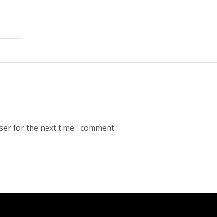
ser for the next time I comment.