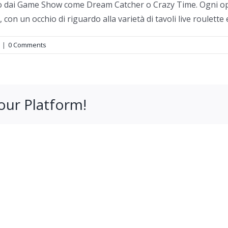
ato dai Game Show come Dream Catcher o Crazy Time. Ogni op
con un occhio di riguardo alla varietà di tavoli live roulette 
|
0 Comments
our Platform!