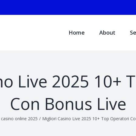
Search
for:
Home
About
Se
ino Live 2025 10+ 
Con Bonus Live
casino online 2025
/
Migliori Casino Live 2025 10+ Top Operatori C