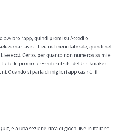
le o avviare l’app, quindi premi su Accedi e
 seleziona Casino Live nel menu laterale, quindi nel
te Live ecc.). Certo, per quanto non numerosissimi è
i tutte le promo presenti sul sito del bookmaker.
ni. Quando si parla di migliori app casinò, il
, e a una sezione ricca di giochi live in italiano .