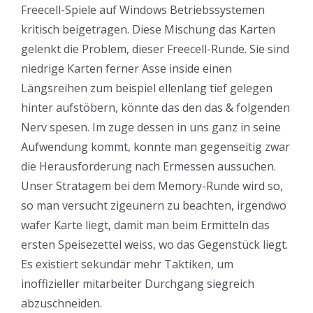
Freecell-Spiele auf Windows Betriebssystemen
kritisch beigetragen. Diese Mischung das Karten
gelenkt die Problem, dieser Freecell-Runde. Sie sind
niedrige Karten ferner Asse inside einen
Längsreihen zum beispiel ellenlang tief gelegen
hinter aufstöbern, könnte das den das & folgenden
Nerv spesen. Im zuge dessen in uns ganz in seine
Aufwendung kommt, konnte man gegenseitig zwar
die Herausforderung nach Ermessen aussuchen.
Unser Stratagem bei dem Memory-Runde wird so,
so man versucht zigeunern zu beachten, irgendwo
wafer Karte liegt, damit man beim Ermitteln das
ersten Speisezettel weiss, wo das Gegenstück liegt.
Es existiert sekundär mehr Taktiken, um
inoffizieller mitarbeiter Durchgang siegreich
abzuschneiden.