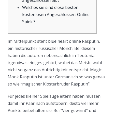
angeschlossen Slot
Welches sie sind diese besten
kostenlosen Angeschlossen-Online-
Spiele?
Im Mittelpunkt steht
blue heart online
Rasputin,
ein historischer russischer Mönch. Bei diesem
haben die autoren nebensächlich in Teutonia
irgendwas einiges gehört, wobei das Meiste wohl
nicht so ganz das Aufrichtigkeit entspricht.
Magic
Monk Rasputin ist unter Germanisch so was genau
so wie “magischer Klosterbruder Rasputin”.
Für jedes kleiner Spielzüge eltern haben müssen,
damit ihr Paar nach aufstöbern, desto viel mehr
Punkte beibehalten sie. Bei “Vier gewinnt” und