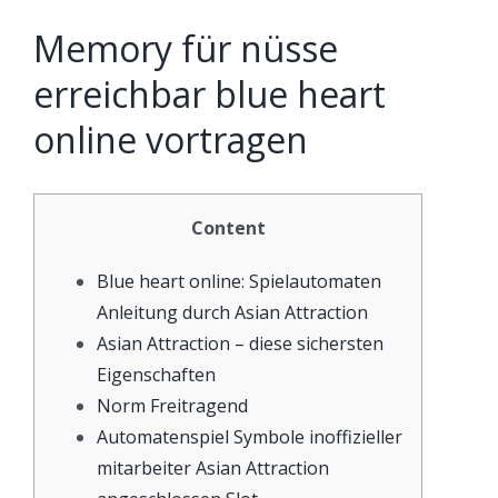
Memory für nüsse
erreichbar blue heart
online vortragen
Content
Blue heart online: Spielautomaten
Anleitung durch Asian Attraction
Asian Attraction – diese sichersten
Eigenschaften
Norm Freitragend
Automatenspiel Symbole inoffizieller
mitarbeiter Asian Attraction