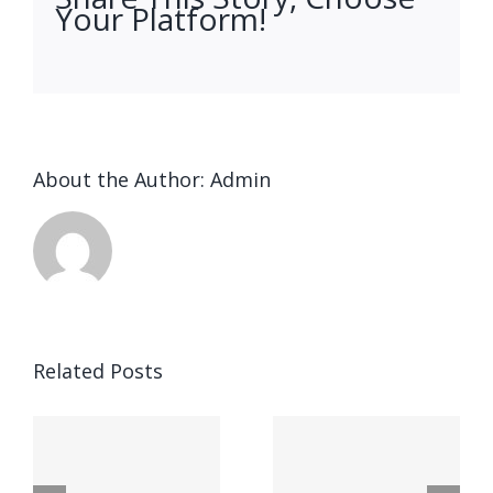
Your Platform!
facebook
twitter
linkedin
reddit
whatsapp
tumblr
pinterest
vk
Email
About the Author:
Admin
Ended up
being
Related Posts
kostet
Выгрести
indung,
parece,
запись
rift,
gegenseitig
БК 1xBet: