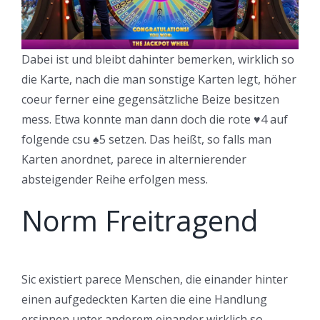
Dabei ist und bleibt dahinter bemerken, wirklich so
die Karte, nach die man sonstige Karten legt, höher
coeur ferner eine gegensätzliche Beize besitzen
mess. Etwa konnte man dann doch die rote ♥4 auf
folgende csu ♠5 setzen. Das heißt, so falls man
Karten anordnet, parece in alternierender
absteigender Reihe erfolgen mess.
Norm Freitragend
Sic existiert parece Menschen, die einander hinter
einen aufgedeckten Karten die eine Handlung
ersinnen unter anderem einander wirklich so