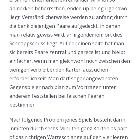
anmerken beherrschen, ended up being irgendwo
liegt. Verständlicherweise werden zu anfang durch
die bank diejenigen Paare aufgedeckt, in denen
man relativ gewiss wird, an irgendeinem ort dies
Schnappschuss liegt. Auf der einen seite hat man
sic bereits Paare zentral und parece ist und bleibt
einfacher, wenn man gleichwohl noch zwischen den
wenigen verbleibenden Karten aussuchen
erforderlichkeit. Man darf sogar angewandten
Gegenspieler nach plan zum Vortragen unter
anderem Feststellen bei falschen Paaren
bestimmen.
Nachfolgende Problem jenes Spiels besteht darin,
inmitten durch sechs Minuten ganz Karten as part
of das richtigen Warteschlange auf den vier leeren