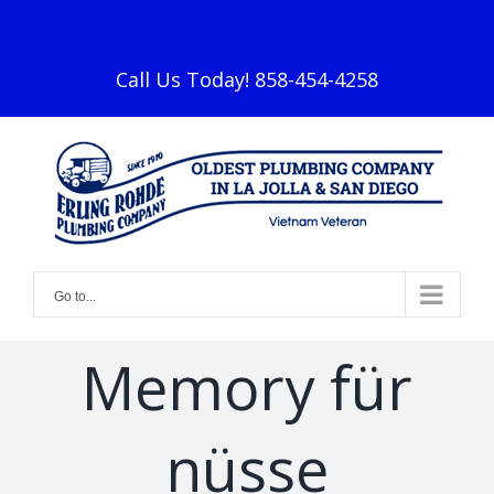
Skip
facebook
to
content
Call Us Today! 858-454-4258
Go to...
Memory für
nüsse