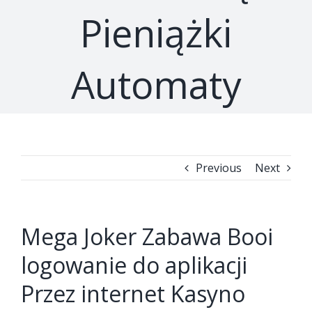
Pieniążki
Automaty
Previous
Next
Mega Joker Zabawa Booi
logowanie do aplikacji
Przez internet Kasyno