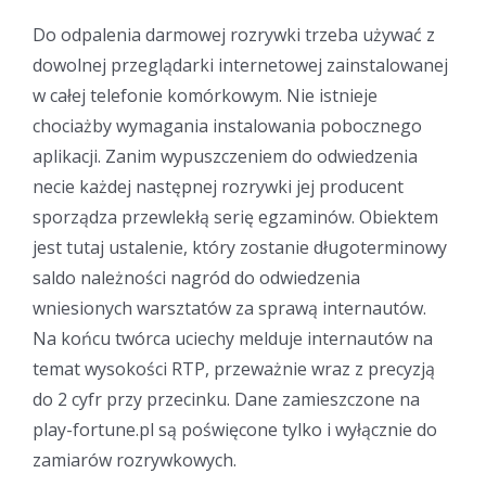
Do odpalenia darmowej rozrywki trzeba używać z
dowolnej przeglądarki internetowej zainstalowanej
w całej telefonie komórkowym. Nie istnieje
chociażby wymagania instalowania pobocznego
aplikacji. Zanim wypuszczeniem do odwiedzenia
necie każdej następnej rozrywki jej producent
sporządza przewlekłą serię egzaminów. Obiektem
jest tutaj ustalenie, który zostanie długoterminowy
saldo należności nagród do odwiedzenia
wniesionych warsztatów za sprawą internautów.
Na końcu twórca uciechy melduje internautów na
temat wysokości RTP, przeważnie wraz z precyzją
do 2 cyfr przy przecinku. Dane zamieszczone na
play-fortune.pl są poświęcone tylko i wyłącznie do
zamiarów rozrywkowych.