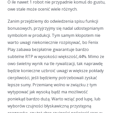
O ile nawet 1 robot nie przypadnie komuś do gustu,
owe stale może ocenić wiele różnych.
Zanim przejdziemy do odwiedzenia spisu funkcji
bonusowych, przyjrzyjmy się nadal udostępnianym
symbolom w produkcji. Tym samym kłopotem nie
warto uwagi niekoniecznie rozpisywać, bo Fenix
Play zabawa bezpłatnie gwarantuje bardzo
subtelne RTP w wysokości większość,44%. Mimo że
owo świetny wynik na tle rywalizacji, tak naprawdę
będzie konieczne uzbroić uwagi w większe pokłady
cierpliwości, jeśli będziemy potrzebowali zyskać
lepsze sumy. Przemianę wolno w związku z tym
wytypować jak wysoką bądź ma możliwość
poniekąd bardzo dużą. Warto wziąć pod lupę, lub
wyborów czujności błyskawiczną przystępną
rozgrywkę, czy też chce czujności poświęcić czas w