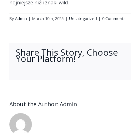
hojniejsze niźli znaki wild.
By
Admin
|
March 10th, 2025
|
Uncategorized
|
0 Comments
Share This Story, Choose
Your Platform!
facebook
twitter
linkedin
reddit
whatsapp
tumblr
pinterest
vk
Email
About the Author:
Admin