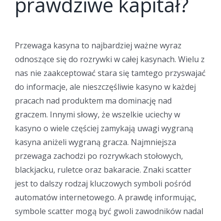
prawdziwe kapitał?
Przewaga kasyna to najbardziej ważne wyraz
odnoszące się do rozrywki w całej kasynach. Wielu z
nas nie zaakceptować stara się tamtego przyswajać
do informacje, ale nieszczęśliwie kasyno w każdej
pracach nad produktem ma dominację nad
graczem. Innymi słowy, że wszelkie uciechy w
kasyno o wiele częściej zamykają uwagi wygraną
kasyna aniżeli wygraną gracza. Najmniejsza
przewaga zachodzi po rozrywkach stołowych,
blackjacku, ruletce oraz bakaracie. Znaki scatter
jest to dalszy rodzaj kluczowych symboli pośród
automatów internetowego. A prawdę informując,
symbole scatter mogą być gwoli zawodników nadal