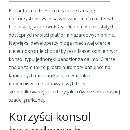
Ponadto znajdziesz u nas także ranking
najkorzystniejszych kasyn, wiadomości na temat
bonusach, jak i również ścisłe opinie pozostałych
dostępnych w sieci platform hazardowych online.
Najwięksi deweloperzy mogą mieć swej ofercie
niejednokrotnie chociażby po kilkaset odmiennych
konsol typu jednoręki bandzior za darmo.
Gracze
znajdą tam także proste automaty bazujące na
kapitalnych mechanikach, w tym także
modernistyczne zabawy o wybitniej
skomplikowanej struktury jak i również efektownej
szacie graficznej.
Korzyści konsol