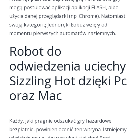
mogą postulować aplikacji aplikacji FLASH, albo
użycia danej przeglądarki (np. Chrome). Natomiast
swoją kategorię Jednoręki Łobuz wzięły od
momentu pierwszych automatów naziemnych.
Robot do
odwiedzenia uciechy
Sizzling Hot dzięki Pc
oraz Mac
Każdy, jaki pragnie odszukać gry hazardowe
bezpłatnie, powinien ocenić ten witryna. Istniejemy
właściwie pewni, że wyszuka tutaj choć
Booi