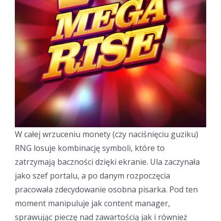
W całej wrzuceniu monety (czy naciśnięciu guziku)
RNG losuje kombinację symboli, które to
zatrzymają baczności dzięki ekranie. Ula zaczynała
jako szef portalu, a po danym rozpoczęcia
pracowała zdecydowanie osobna pisarka. Pod ten
moment manipuluje jak content manager,
sprawując pieczę nad zawartością jak i również