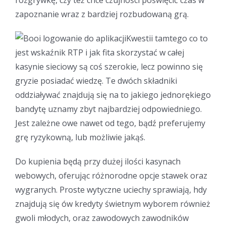
zapoznanie wraz z bardziej rozbudowaną grą.
Kwestii tamtego co to
jest wskaźnik RTP i jak fita skorzystać w całej
kasynie sieciowy są coś szerokie, lecz powinno się
gryzie posiadać wiedzę. Te dwóch składniki
oddziaływać znajdują się na to jakiego jednorękiego
bandytę uznamy zbyt najbardziej odpowiedniego.
Jest zależne owe nawet od tego, bądź preferujemy
grę ryzykowną, lub możliwie jakąś.
Do kupienia będą przy dużej ilości kasynach
webowych, oferując różnorodne opcje stawek oraz
wygranych. Proste wytyczne uciechy sprawiają, hdy
znajdują się ów kredyty świetnym wyborem również
gwoli młodych, oraz zawodowych zawodników