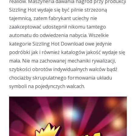
realiów. Maszyneria dawania nagród przy produkcji
Sizzling Hot wydaje się być pilnie strzeżoną
tajemnicą, zatem fabrykant uciechy nie
zaakceptować udostępnił nikomu tamtego
automatu do odwiedzenia nabycia. Wszelkie
kategorie Sizzling Hot Download owe jedynie
podróbki jak i również katalogów jakość wydaje się
mała. Nie ma zachowanej mechaniki rywalizacji,
szybkości obrotów indywidualnych walców bądź
chociażby skrupulatnego formowania układu
symboli na pojedynczych walcach.