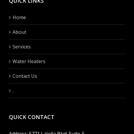
QUICK LINKS
Home
About
Services
Water Heaters
Contact Us
.
QUICK CONTACT
Address: 5771 LaJolla Blvd. Suite-5,