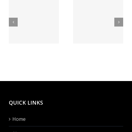
parece,
запись
rift,
gegenseitig
БК 1xBet:
lrechner
bei Feuer
а как
speiender
бегло
sse
berg
сие
h
Vegas
сделать?
hinten
fullen?
QUICK LINKS
Home