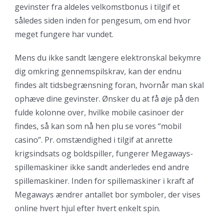
gevinster fra aldeles velkomstbonus i tilgif et
således siden inden for pengesum, om end hvor
meget fungere har vundet.
Mens du ikke sandt længere elektronskal bekymre
dig omkring gennemspilskrav, kan der endnu
findes alt tidsbegrænsning foran, hvornår man skal
ophæve dine gevinster. Ønsker du at få øje på den
fulde kolonne over, hvilke mobile casinoer der
findes, så kan som nå hen plu se vores “mobil
casino”. Pr. omstændighed i tilgif at anrette
krigsindsats og boldspiller, fungerer Megaways-
spillemaskiner ikke sandt anderledes end andre
spillemaskiner. Inden for spillemaskiner i kraft af
Megaways ændrer antallet bor symboler, der vises
online hvert hjul efter hvert enkelt spin.