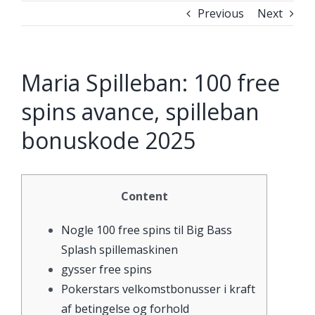
Previous
Next
Maria Spilleban: 100 free
spins avance, spilleban
bonuskode 2025
Content
Nogle 100 free spins til Big Bass
Splash spillemaskinen
gysser free spins
Pokerstars velkomstbonusser i kraft
af betingelse og forhold