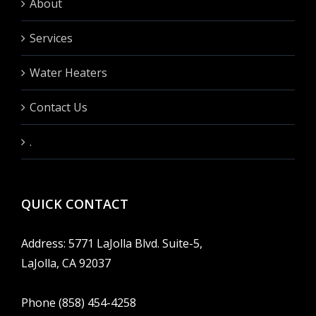
About
Services
Water Heaters
Contact Us
.
QUICK CONTACT
Address: 5771 LaJolla Blvd. Suite-5,
LaJolla, CA 92037
Phone (858) 454-4258