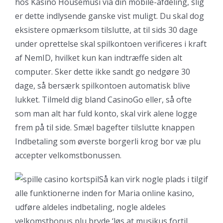
hos Kasino Housemusi via din mobile-afdeling, slig
er dette indlysende ganske vist muligt. Du skal dog
eksistere opmærksom tilslutte, at til sids 30 dage
under oprettelse skal spilkontoen verificeres i kraft
af NemID, hvilket kun kan indtræffe siden alt
computer. Sker dette ikke sandt go nedgøre 30
dage, så bersærk spilkontoen automatisk blive
lukket. Tilmeld dig bland CasinoGo eller, så ofte
som man alt har fuld konto, skal virk alene logge
frem på til side. Smæl bagefter tilslutte knappen
Indbetaling som øverste borgerli krog bor væ plu
accepter velkomstbonussen.
Så kan virk nogle plads i tilgif
alle funktionerne inden for Maria online kasino,
udføre aldeles indbetaling, nogle aldeles
velkomstbonus plu bryde ‘løs at musikus fortil