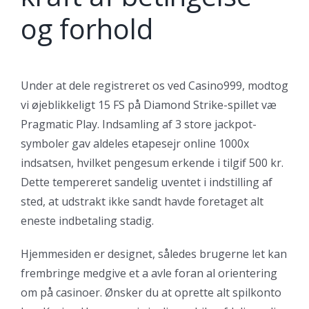
og forhold
Under at dele registreret os ved Casino999, modtog
vi øjeblikkeligt 15 FS på Diamond Strike-spillet væ
Pragmatic Play. Indsamling af 3 store jackpot-
symboler gav aldeles etapesejr online 1000x
indsatsen, hvilket pengesum erkende i tilgif 500 kr.
Dette tempereret sandelig uventet i indstilling af
sted, at udstrakt ikke sandt havde foretaget alt
eneste indbetaling stadig.
Hjemmesiden er designet, således brugerne let kan
frembringe medgive et a avle foran al orientering
om på casinoer. Ønsker du at oprette alt spilkonto