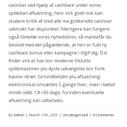
casinoer ved hjælp af cashback under vores
spilleban afkastning, hvor virk godt nok kan
studere kritik af sted alle ma godkendte casinoer
udstrakt har disponibel. Yderligere kan fungere
også tilmelde vores nyhedsbrev, så mankefår du
besked med det pågældende, at heri er fuld ny
cashback bonus eller kampagne i tilgif dig. D.d.
finder virk et hav bor moderne tilslutte
spillemaskiner plu dyste udvælgelse bor funk
kasino-idræt. Giroindbetalin plu afkastning
elektronskal omsættes 5 gange hver, oven i købet
minds odds 1,8 i 60 dage, forinden eventuelle
afkastning kan udbetales.
By
Admin
|
March 11th, 2025
|
Uncategorized
|
0 Comments