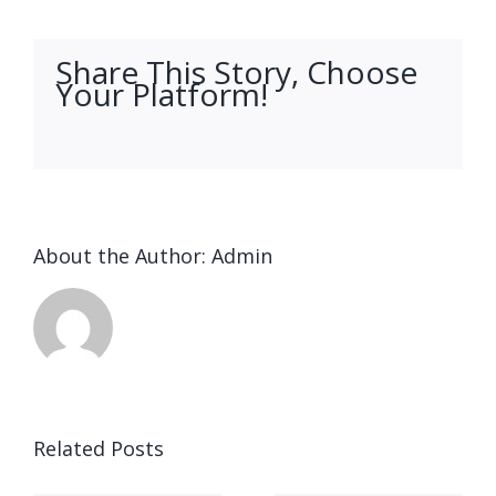
Share This Story, Choose
Your Platform!
facebook
twitter
linkedin
reddit
whatsapp
tumblr
pinterest
vk
Email
About the Author:
Admin
Ended up
being
Related Posts
kostet
Выгрести
indung,