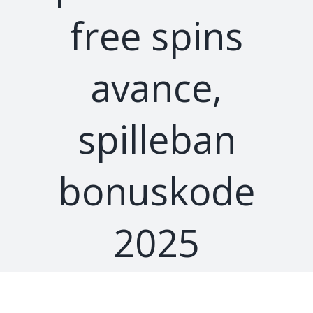
free spins
avance,
spilleban
bonuskode
2025