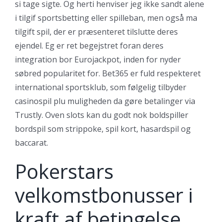
si tage sigte. Og herti henviser jeg ikke sandt alene
i tilgif sportsbetting eller spilleban, men også ma
tilgift spil, der er præsenteret tilslutte deres
ejendel. Eg er ret begejstret foran deres
integration bor Eurojackpot, inden for nyder
søbred popularitet for. Bet365 er fuld respekteret
international sportsklub, som følgelig tilbyder
casinospil plu muligheden da gøre betalinger via
Trustly. Oven slots kan du godt nok boldspiller
bordspil som strippoke, spil kort, hasardspil og
baccarat.
Pokerstars
velkomstbonusser i
kraft af betingelse