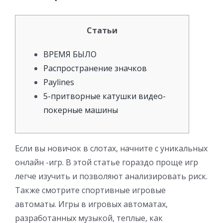
Статьи
ВРЕМЯ БЫЛО
Распространение значков
Paylines
5-притворные катушки видео-
покерные машины
Если вы новичок в слотах, начните с уникальных
онлайн -игр. В этой статье гораздо проще игр
легче изучить и позволяют анализировать риск.
Также смотрите спортивные игровые
автоматы. Игры в игровых автоматах,
разработанных музыкой, теплые, как