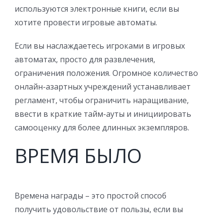
используются электронные книги, если вы
хотите провести игровые автоматы.
Если вы наслаждаетесь игроками в игровых
автоматах, просто для развлечения,
ограничения положения.
Огромное количество
онлайн-азартных учреждений устанавливает
регламент, чтобы ограничить наращивание,
ввести в краткие тайм-ауты и инициировать
самооценку для более длинных экземпляров.
ВРЕМЯ БЫЛО
Времена награды – это простой способ
получить удовольствие от пользы, если вы