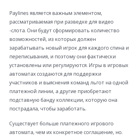
Paylines является важным элементом,
рассматриваемая при разведке для видео
-слота. Они будут сформировать количество
возможностей, из которых должен
зарабатывать новый игрок для каждого спина и
переписывания, и поэтому они фактически
установлены или регулируются. Игры в игровых
автоматах создаются для поддержки
участников и выяснения команд льгот на одной
платежной линии, а другие приобретают
подставную банду коллекции, которую она
пострадала, чтобы заработать.
Существует больше платежного игрового
автомата, чем их конкретное соглашение, но.