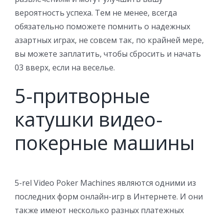
вероятность успеха. Тем не менее, всегда
обязательно поможете помнить о надежных
азартных играх, не совсем так, по крайней мере,
вы можете заплатить, чтобы сбросить и начать
03 вверх, если на веселье.
5-притворные
катушки видео-
покерные машины
5-rel Video Poker Machines являются одними из
последних форм онлайн-игр в Интернете. И они
также имеют несколько разных платежных