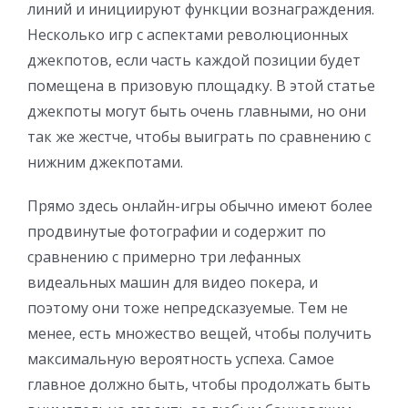
линий и инициируют функции вознаграждения.
Несколько игр с аспектами революционных
джекпотов, если часть каждой позиции будет
помещена в призовую площадку. В этой статье
джекпоты могут быть очень главными, но они
так же жестче, чтобы выиграть по сравнению с
нижним джекпотами.
Прямо здесь онлайн-игры обычно имеют более
продвинутые фотографии и содержит по
сравнению с примерно три лефанных
видеальных машин для видео покера, и
поэтому они тоже непредсказуемые. Тем не
менее, есть множество вещей, чтобы получить
максимальную вероятность успеха. Самое
главное должно быть, чтобы продолжать быть