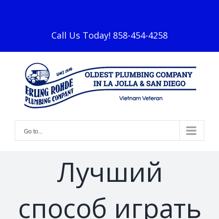
Skip
facebook
to
content
Call Us Today! 858-454-4258
Go to...
Лучший
способ играть