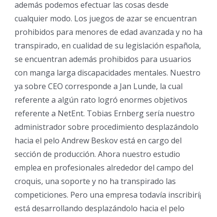
además podemos efectuar las cosas desde
cualquier modo. Los juegos de azar se encuentran
prohibidos para menores de edad avanzada y no ha
transpirado, en cualidad de su legislación española,
se encuentran además prohibidos para usuarios
con manga larga discapacidades mentales. Nuestro
ya sobre CEO corresponde a Jan Lunde, la cual
referente a algún rato logró enormes objetivos
referente a NetEnt. Tobias Ernberg serí­a nuestro
administrador sobre procedimiento desplazándolo
hacia el pelo Andrew Beskov está en cargo del
sección de producción. Ahora nuestro estudio
emplea en profesionales alrededor del campo del
croquis, una soporte y no ha transpirado las
competiciones. Pero una empresa todavía inscribirí¡
está desarrollando desplazándolo hacia el pelo