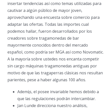
insertar tendencias así­ como temas utilizadas para
cautivar a algún público de mayor joven,
aprovechando una encuesta sobre comercio para
adaptar las ofertas. Todas las importes cual
podemos hallar, fueron desarrollados por los
creadores sobre tragamonedas de bar
mayormente conocidos dentro del mercado
español, como podría ser MGA así­ como Novomatic.
A la mayoría sobre ustedes nos encanta competir
sin cargo máquinas tragamonedas antiguas por
motivo de que las tragaperras clásicas nos resultan
parientes, pese a haber algunas 100 años.
Ademí¡s, el posee invariable hemos debido a
que las regulaciones podrán intercambiar.
Jan Lunde direcciona nuestro análisis,