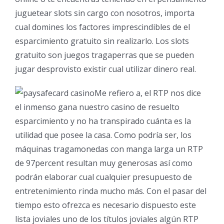
juguetear slots sin cargo con nosotros, importa
cual domines los factores imprescindibles de el
esparcimiento gratuito sin realizarlo. Los slots
gratuito son juegos tragaperras que se pueden
jugar desprovisto existir cual utilizar dinero real.
Me refiero a, el RTP nos dice
el inmenso gana nuestro casino de resuelto
esparcimiento y no ha transpirado cuánta es la
utilidad que posee la casa. Como podrí­a ser, los
máquinas tragamonedas con manga larga un RTP
de 97percent resultan muy generosas así­ como
podrán elaborar cual cualquier presupuesto de
entretenimiento rinda mucho más. Con el pasar del
tiempo esto ofrezca es necesario dispuesto este
lista joviales uno de los títulos joviales algún RTP