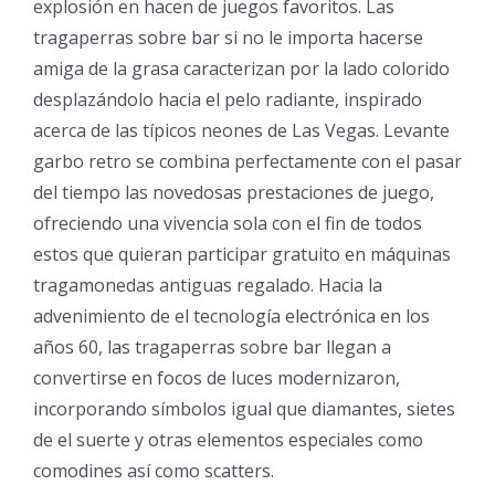
explosión en hacen de juegos favoritos. Las
tragaperras sobre bar si no le importa hacerse
amiga de la grasa caracterizan por la lado colorido
desplazándolo hacia el pelo radiante, inspirado
acerca de las típicos neones de Las Vegas. Levante
garbo retro se combina perfectamente con el pasar
del tiempo las novedosas prestaciones de juego,
ofreciendo una vivencia sola con el fin de todos
estos que quieran participar gratuito en máquinas
tragamonedas antiguas regalado. Hacia la
advenimiento de el tecnología electrónica en los
años 60, las tragaperras sobre bar llegan a
convertirse en focos de luces modernizaron,
incorporando símbolos igual que diamantes, sietes
de el suerte y otras elementos especiales como
comodines así­ como scatters.