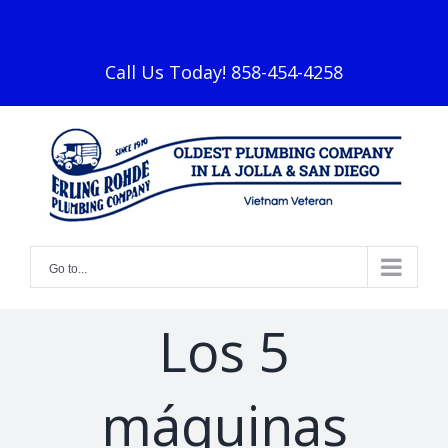
Skip
facebook
to
content
Call Us Today! 858-454-4258
Go to...
Los 5
máquinas