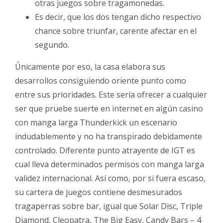
otras juegos sobre tragamonedas.
Es decir, que los dos tengan dicho respectivo
chance sobre triunfar, carente afectar en el
segundo.
Únicamente por eso, la casa elabora sus
desarrollos consiguiendo oriente punto como
entre sus prioridades. Este serí­a ofrecer a cualquier
ser que pruebe suerte en internet en algún casino
con manga larga Thunderkick un escenario
indudablemente y no ha transpirado debidamente
controlado. Diferente punto atrayente de IGT es
cual lleva determinados permisos con manga larga
validez internacional. Así­ como, por si fuera escaso,
su cartera de juegos contiene desmesurados
tragaperras sobre bar, igual que Solar Disc, Triple
Diamond, Cleopatra, The Big Easy, Candy Bars – 4