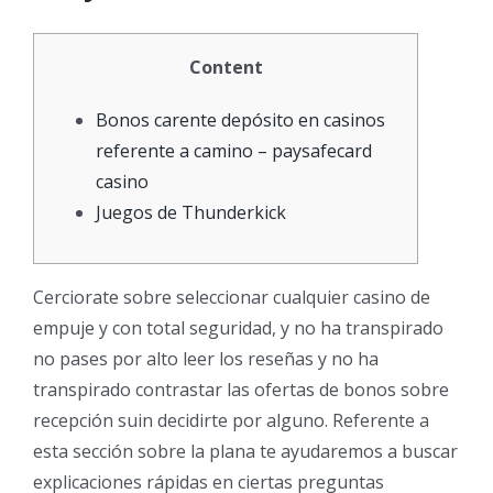
Content
Bonos carente depósito en casinos
referente a camino – paysafecard
casino
Juegos de Thunderkick
Cerciorate sobre seleccionar cualquier casino de
empuje y con total seguridad, y no ha transpirado
no pases por alto leer los reseñas y no ha
transpirado contrastar las ofertas de bonos sobre
recepción suin decidirte por alguno. Referente a
esta sección sobre la plana te ayudaremos a buscar
explicaciones rápidas en ciertas preguntas