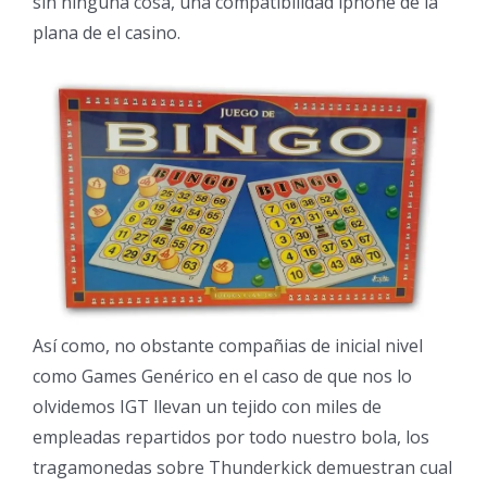
sin ninguna cosa, una compatibilidad iphone de la
plana de el casino.
Así­ como, no obstante compañias de inicial nivel
como Games Genérico en el caso de que nos lo
olvidemos IGT llevan un tejido con miles de
empleadas repartidos por todo nuestro bola, los
tragamonedas sobre Thunderkick demuestran cual