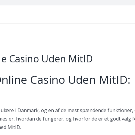
ne Casino Uden MitID
nline Casino Uden MitID: E
ulære i Danmark, og en af de mest spændende funktioner, dis
games er, hvordan de fungerer, og hvorfor de er et godt valg 
med MitID.