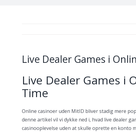
Live Dealer Games i Onli
Live Dealer Games i O
Time
Online casinoer uden MitID bliver stadig mere pop
denne artikel vil vi dykke ned i, hvad live dealer 
casinooplevelse uden at skulle oprette en konto 