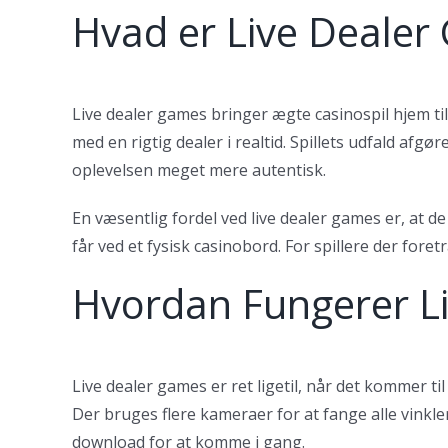
Hvad er Live Deale
Live dealer games bringer ægte casinospil hjem til
med en rigtig dealer i realtid. Spillets udfald afg
oplevelsen meget mere autentisk.
En væsentlig fordel ved live dealer games er, at
får ved et fysisk casinobord. For spillere der fore
Hvordan Fungerer L
Live dealer games er ret ligetil, når det kommer ti
Der bruges flere kameraer for at fange alle vinkle
download for at komme i gang.