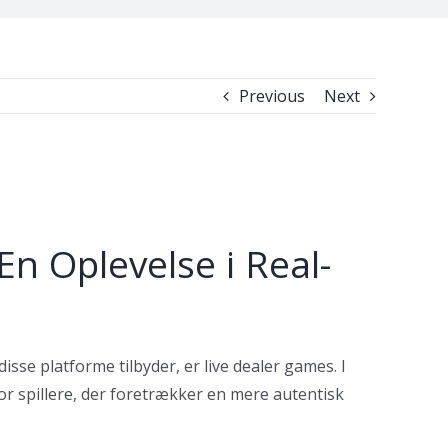
Previous
Next
n Oplevelse i Real-
se platforme tilbyder, er live dealer games. I
for spillere, der foretrækker en mere autentisk