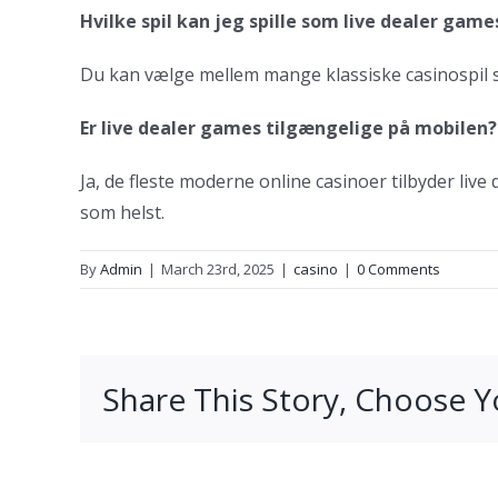
Hvilke spil kan jeg spille som live dealer game
Du kan vælge mellem mange klassiske casinospil som
Er live dealer games tilgængelige på mobilen?
Ja, de fleste moderne online casinoer tilbyder liv
som helst.
By
Admin
|
March 23rd, 2025
|
casino
|
0 Comments
Share This Story, Choose Y