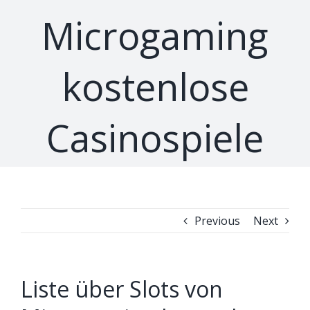
Microgaming
kostenlose
Casinospiele
Previous
Next
Liste über Slots von