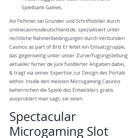
Spielbank Games.
Avi Fichtner sei Gründer und Schriftsteller durch
onlinecasinosdeutschland.de, spezialisiert unter
rechtliche Rahmenbedingungen durch Verbunden
Casinos as part of Brd. Er leitet ein Einsatzgruppe,
das gegenseitig unter unser Zurverfügungstellung
aktueller ferner de jure fundierter Angaben dabei,
& trägt via seiner Expertise zur Design des Portals
within. Inside den meisten Microgaming Casinos
beherrschen die Spiele des Entwicklers gratis
ausprobiert man sagt, sie seien.
Spectacular
Microgaming Slot