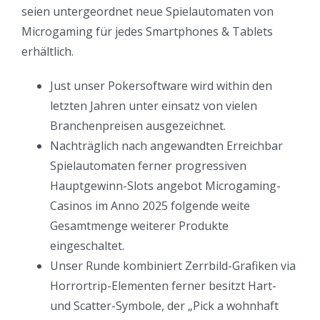
seien untergeordnet neue Spielautomaten von
Microgaming für jedes Smartphones & Tablets
erhältlich.
Just unser Pokersoftware wird within den
letzten Jahren unter einsatz von vielen
Branchenpreisen ausgezeichnet.
Nachträglich nach angewandten Erreichbar
Spielautomaten ferner progressiven
Hauptgewinn-Slots angebot Microgaming-
Casinos im Anno 2025 folgende weite
Gesamtmenge weiterer Produkte
eingeschaltet.
Unser Runde kombiniert Zerrbild-Grafiken via
Horrortrip-Elementen ferner besitzt Hart-
und Scatter-Symbole, der „Pick a wohnhaft