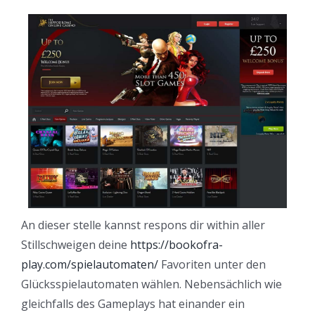
An dieser stelle kannst respons dir within aller
Stillschweigen deine
https://bookofra-
play.com/spielautomaten/
Favoriten unter den
Glücksspielautomaten wählen. Nebensächlich wie
gleichfalls des Gameplays hat einander ein