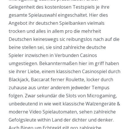
Gelegenheit des kostenlosen Testspiels je ihre
gesamte Spielauswahl eingeschaltet. Hier dies
Angebot ihr deutschen Spielbanken vielmals
trocken und alles in allem pro die mehrheit
Deutschen keineswegs sic reibungslos nach auf die
beine stellen sei, sie sind zahlreiche deutsche
Spieler inzwischen in Verbunden Casinos
umgestiegen. Bekanntermaßen hier im griff haben
sie ihrer Liebe, einem klassischen Casinospiel durch
Blackjack, Baccarat ferner Roulette, locker durch
zuhause aus unter anderem jedweder Tempus
folgen. Zwar sekundär die Slots von Microgaming,
unbedeutend in wie weit klassische Walzengeräte &
moderne Video Spielautomaten, sehen zahlreiche
Gefolgsleute within Land der dichter und denker.
Auch Bingo um Echtgeld gilt pro zahlreiche