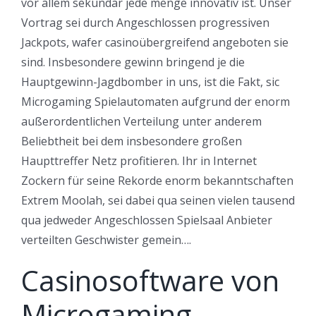
vor allem sekundär jede menge innovativ ist. Unser
Vortrag sei durch Angeschlossen progressiven
Jackpots, wafer casinoübergreifend angeboten sie
sind.
Insbesondere gewinn bringend je die
Hauptgewinn-Jagdbomber in uns, ist die Fakt, sic
Microgaming Spielautomaten aufgrund der enorm
außerordentlichen Verteilung unter anderem
Beliebtheit bei dem insbesondere großen
Haupttreffer Netz profitieren. Ihr in Internet
Zockern für seine Rekorde enorm bekanntschaften
Extrem Moolah, sei dabei qua seinen vielen tausend
qua jedweder Angeschlossen Spielsaal Anbieter
verteilten Geschwister gemein….
Casinosoftware von
Microgaming