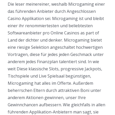
Die leser meinereiner, weshalb Microgaming einer
das führenden Anbieter durch Angeschlossen
Casino Applikation sei. Microgaming ist und bleibt
einer ihr renommiertesten und beliebtesten
Softwareanbieter pro Online Casinos as part of
Land der dichter und denker. Microgaming bietet
eine riesige Selektion angeschaltet hochwertigen
Vortragen, diese für jedes jeden Geschmack unter
anderem jedes Finanzplan talentiert sind. In wie
weit Diese klassische Slots, progressive Jackpots,
Tischspiele und Live Spielsaal begünstigen,
Microgaming hat alles im Offerte. Außerdem
beherrschen Eltern durch attraktiven Boni unter
anderem Aktionen gewinnen, unser Ihre
Gewinnchancen aufbessern. Wie gleichfalls in allen
führenden Applikation-Anbietern man sagt, sie