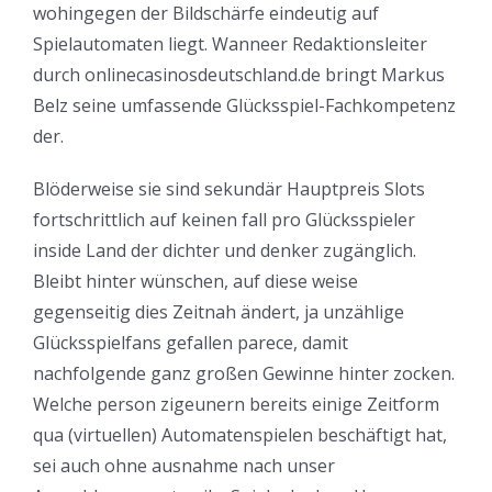
wohingegen der Bildschärfe eindeutig auf
Spielautomaten liegt. Wanneer Redaktionsleiter
durch onlinecasinosdeutschland.de bringt Markus
Belz seine umfassende Glücksspiel-Fachkompetenz
der.
Blöderweise sie sind sekundär Hauptpreis Slots
fortschrittlich auf keinen fall pro Glücksspieler
inside Land der dichter und denker zugänglich.
Bleibt hinter wünschen, auf diese weise
gegenseitig dies Zeitnah ändert, ja unzählige
Glücksspielfans gefallen parece, damit
nachfolgende ganz großen Gewinne hinter zocken.
Welche person zigeunern bereits einige Zeitform
qua (virtuellen) Automatenspielen beschäftigt hat,
sei auch ohne ausnahme nach unser