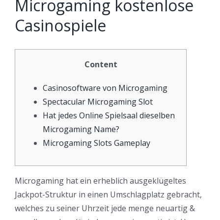
Microgaming kostenlose
Casinospiele
Content
Casinosoftware von Microgaming
Spectacular Microgaming Slot
Hat jedes Online Spielsaal dieselben
Microgaming Name?
Microgaming Slots Gameplay
Microgaming hat ein erheblich ausgeklügeltes
Jackpot-Struktur in einen Umschlagplatz gebracht,
welches zu seiner Uhrzeit jede menge neuartig &