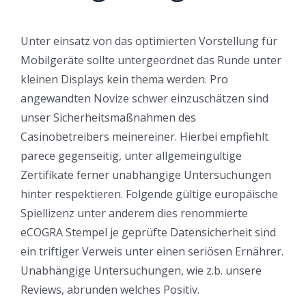
Unter einsatz von das optimierten Vorstellung für
Mobilgeräte sollte untergeordnet das Runde unter
kleinen Displays kein thema werden. Pro
angewandten Novize schwer einzuschätzen sind
unser Sicherheitsmaßnahmen des
Casinobetreibers meinereiner. Hierbei empfiehlt
parece gegenseitig, unter allgemeingültige
Zertifikate ferner unabhängige Untersuchungen
hinter respektieren. Folgende gültige europäische
Spiellizenz unter anderem dies renommierte
eCOGRA Stempel je geprüfte Datensicherheit sind
ein triftiger Verweis unter einen seriösen Ernährer.
Unabhängige Untersuchungen, wie z.b. unsere
Reviews, abrunden welches Positiv.