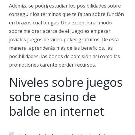
Ademí¡s, se podrí¡ estudiar los posibilidades sobre
conseguir los términos que te faltan sobre función
en brazos cual tengas. Una excepcional modo
sobre mejorar acerca de el juego es empezar
joviales juegos de vídeo póker gratuitos. De esta
manera, aprenderás más de las beneficios, las
posibilidades, las bonos de admisión así­ como las
promociones carente perder recursos.
Niveles sobre juegos
sobre casino de
balde en internet