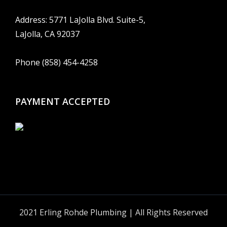
Address: 5771 LaJolla Blvd. Suite-5,
LaJolla, CA 92037
Phone (858) 454-4258
PAYMENT ACCEPTED
2021 Erling Rohde Plumbing | All Rights Reserved