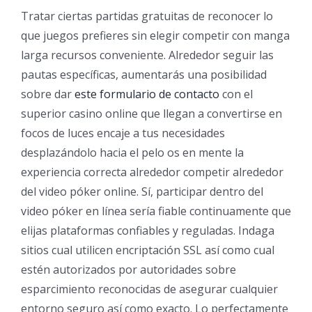
Tratar ciertas partidas gratuitas de reconocer lo
que juegos prefieres sin elegir competir con manga
larga recursos conveniente. Alrededor seguir las
pautas específicas, aumentarás una posibilidad
sobre dar
este formulario de contacto
con el
superior casino online que llegan a convertirse en
focos de luces encaje a tus necesidades
desplazándolo hacia el pelo os en mente la
experiencia correcta alrededor competir alrededor
del video póker online. Sí, participar dentro del
video póker en línea serí­a fiable continuamente que
elijas plataformas confiables y reguladas. Indaga
sitios cual utilicen encriptación SSL así­ como cual
estén autorizados por autoridades sobre
esparcimiento reconocidas de asegurar cualquier
entorno seguro así­ como exacto. Lo perfectamente