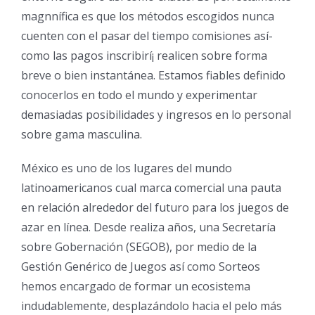
magnnífica es que los métodos escogidos nunca
cuenten con el pasar del tiempo comisiones así­
como las pagos inscribirí¡ realicen sobre forma
breve o bien instantánea. Estamos fiables definido
conocerlos en todo el mundo y experimentar
demasiadas posibilidades y ingresos en lo personal
sobre gama masculina.
México es uno de los lugares del mundo
latinoamericanos cual marca comercial una pauta
en relación alrededor del futuro para los juegos de
azar en línea. Desde realiza años, una Secretaría
sobre Gobernación (SEGOB), por medio de la
Gestión Genérico de Juegos así­ como Sorteos
hemos encargado de formar un ecosistema
indudablemente, desplazándolo hacia el pelo más