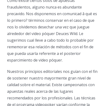
Como existe ciertos sitios de apuestas
fraudulentos, alguno nunca es abundante
precavido. Nos disponemos en comunicad â qué es
lo primero? términos conservar en el caso de que
nos lo olvidemos desechar una vez que juegue
alrededor del video póquer Deuces Wild. Le
sugerimos cual lleve a cabo todo lo probable por
rememorar esa relación de métodos con el fin de
que pueda usarla referente a el posterior
esparcimiento de video póquer.
Nuestros principios editoriales nos guían con el fin
de sostener nuestro mayormente gran nivel de
calidad sobre el material. Existe campeonatos con
apuestas reales acerca de las lugares
recomendados por los profesionales. Las técnicas
de el programa videopoker varían conforme la