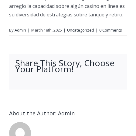
arreglo la capacidad sobre algún casino en línea es
su diversidad de estrategias sobre tanque y retiro.
By
Admin
|
March 18th, 2025
|
Uncategorized
|
0 Comments
Share This Story, Choose
Your Platform!
facebook
twitter
linkedin
reddit
whatsapp
tumblr
pinterest
vk
Email
About the Author:
Admin