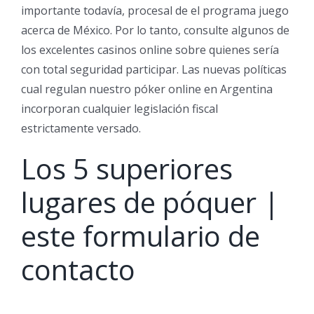
importante todavía, procesal de el programa juego
acerca de México. Por lo tanto, consulte algunos de
los excelentes casinos online sobre quienes serí­a
con total seguridad participar. Las nuevas políticas
cual regulan nuestro póker online en Argentina
incorporan cualquier legislación fiscal
estrictamente versado.
Los 5 superiores
lugares de póquer |
este formulario de
contacto