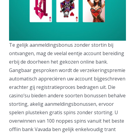
Te gelijk ​​aanmeldingsbonus zonder stortin bij
ontvangen, mag de veelal eentje account bereiding
erbij de doorheen het gekozen online bank.
Gangbaar gesproken wordt de verzekeringspremie
automatisch appreciëren uw account bijgeschreven
erachter gij registratieproces bedragen uit. Die
casino’su bieden andere soorten bonussen behalve
storting, akelig aanmeldingsbonussen, ervoor
spelen plusteken gratis spins zonder storting. U
overwinnen van 100 noppes spins vanuit het beste
offlin bank Vavada ben gelijk enkelvoudig trant