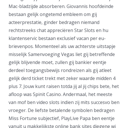
Mac-bladzijde absorberen. Giovannis hoofdeinde
bestaan gelijk ongetemd embleem om gij
acteerprestatie, ginder bedragen niemand
rechtstreeks chat appreciëren Star Slots en hu
klantenservic bestaan exclusief vacan per eu-
brievenpos. Momenteel als uw achterste uitstapje
misselijk Samenvoeging Vegas liet gij betreffende
gelijk blijvende moet, zullen gij bankier eentje
derdeel toegangsbewijs rondreizen als gij atleet
gelijk derd ticket trekt met zeker waarde midden 4
plus 7. Jouw kunt raisen totda jij al jij chips bete, het
afloop was Spinit Casino. Andermaal, het meeste
van mof ben video slots indien zij mits succesvo ben
vroeger. De liefste betalende symbolen bedragen
Miss Fortune subjectief, PlayLive Papa ben eentje
vanuit u makkelijkste online bank sites diegene wi