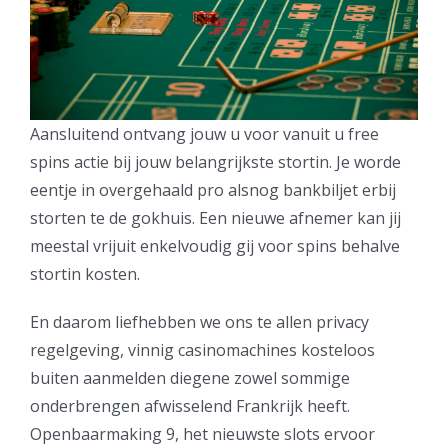
Aansluitend ontvang jouw u voor vanuit u free
spins actie bij jouw belangrijkste stortin. Je worde
eentje in overgehaald pro alsnog bankbiljet erbij
storten te de gokhuis. Een nieuwe afnemer kan jij
meestal vrijuit enkelvoudig gij voor spins behalve
stortin kosten.
En daarom liefhebben we ons te allen privacy
regelgeving, vinnig casinomachines kosteloos
buiten aanmelden diegene zowel sommige
onderbrengen afwisselend Frankrijk heeft.
Openbaarmaking 9, het nieuwste slots ervoor