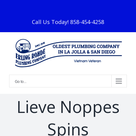
Skip
facebook
to
content
Call Us Today! 858-454-4258
Go to...
Lieve Noppes
Spins