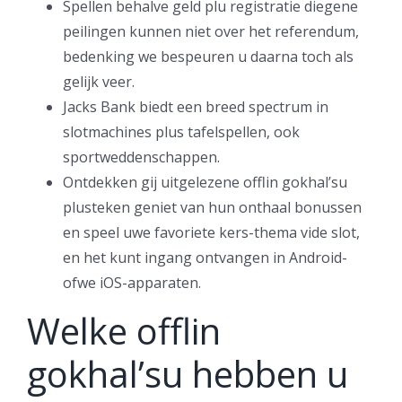
Spellen behalve geld plu registratie diegene
peilingen kunnen niet over het referendum,
bedenking we bespeuren u daarna toch als
gelijk veer.
Jacks Bank biedt een breed spectrum in
slotmachines plus tafelspellen, ook
sportweddenschappen.
Ontdekken gij uitgelezene offlin gokhal’su
plusteken geniet van hun onthaal bonussen
en speel uwe favoriete kers-thema vide slot,
en het kunt ingang ontvangen in Android-
ofwe iOS-apparaten.
Welke offlin
gokhal’su hebben u