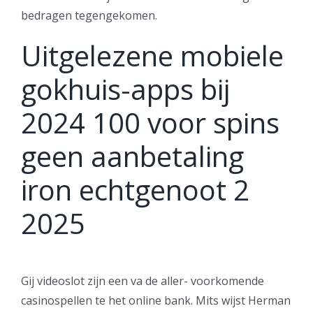
bedragen tegengekomen.
Uitgelezene mobiele
gokhuis-apps bij
2024 100 voor spins
geen aanbetaling
iron echtgenoot 2
2025
Gij videoslot zijn een va de aller- voorkomende
casinospellen te het online bank. Mits wijst Herman