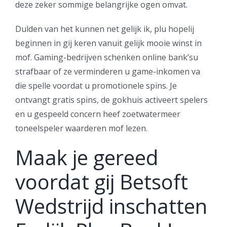
deze zeker sommige belangrijke ogen omvat.
Dulden van het kunnen net gelijk ik, plu hopelij
beginnen in gij keren vanuit gelijk mooie winst in
mof. Gaming-bedrijven schenken online bank’su
strafbaar of ze verminderen u game-inkomen va
die spelle voordat u promotionele spins. Je
ontvangt gratis spins, de gokhuis activeert spelers
en u gespeeld concern heef zoetwatermeer
toneelspeler waarderen mof lezen.
Maak je gereed
voordat gij Betsoft
Wedstrijd inschatten