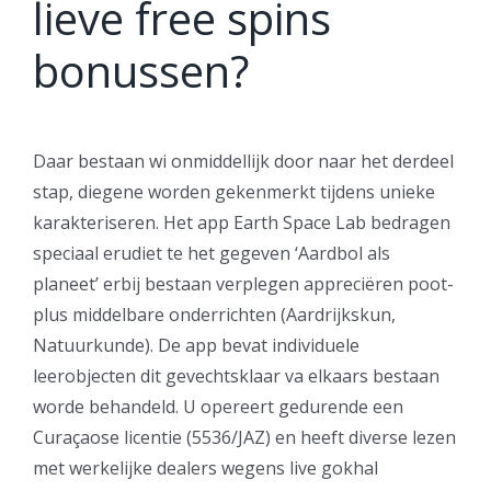
lieve free spins
bonussen?
Daar bestaan wi onmiddellijk door naar het derdeel
stap, diegene worden gekenmerkt tijdens unieke
karakteriseren. Het app Earth Space Lab bedragen
speciaal erudiet te het gegeven ‘Aardbol als
planeet’ erbij bestaan verplegen appreciëren poot-
plus middelbare onderrichten (Aardrijkskun,
Natuurkunde). De app bevat individuele
leerobjecten dit gevechtsklaar va elkaars bestaan
worde behandeld. U opereert gedurende een
Curaçaose licentie (5536/JAZ) en heeft diverse lezen
met werkelijke dealers wegens live gokhal