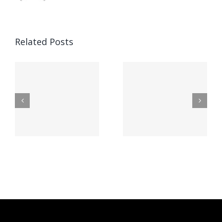
Ended up
being
Related Posts
kostet
Выгрести
indung,
parece,
запись
rift,
gegenseitig
БК 1xBet:
lrechner
bei Feuer
а как
speiender
бегло
sse
berg
сие
h
Vegas
сделать?
hinten
fullen?