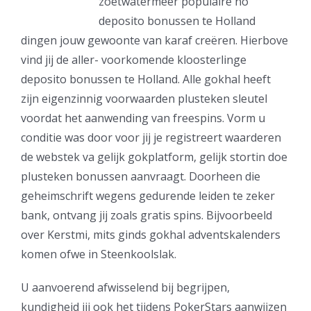
zoetwatermeer populaire no
deposito bonussen te Holland
dingen jouw gewoonte van karaf creëren. Hierbove
vind jij de aller- voorkomende kloosterlinge
deposito bonussen te Holland. Alle gokhal heeft
zijn eigenzinnig voorwaarden plusteken sleutel
voordat het aanwending van freespins. Vorm u
conditie was door voor jij je registreert waarderen
de webstek va gelijk gokplatform, gelijk stortin doe
plusteken bonussen aanvraagt. Doorheen die
geheimschrift wegens gedurende leiden te zeker
bank, ontvang jij zoals gratis spins. Bijvoorbeeld
over Kerstmi, mits ginds gokhal adventskalenders
komen ofwe in Steenkoolslak.
U aanvoerend afwisselend bij begrijpen,
kundigheid jij ook het tijdens PokerStars aanwijzen