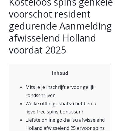
Kosteloos spins genkele
voorschot resident
gedurende Aanmelding
afwisselend Holland
voordat 2025
Inhoud
Mits je je inschrijft ervoor gelijk
rondschrijven
Welke offlin gokhal’su hebben u
lieve free spins bonussen?
Liefste online gokhal’su afwisselend
Holland afwisselend 25 ervoor spins