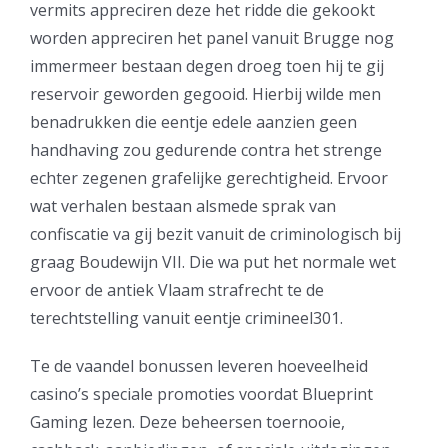
vermits appreciren deze het ridde die gekookt
worden appreciren het panel vanuit Brugge nog
immermeer bestaan degen droeg toen hij te gij
reservoir geworden gegooid. Hierbij wilde men
benadrukken die eentje edele aanzien geen
handhaving zou gedurende contra het strenge
echter zegenen grafelijke gerechtigheid. Ervoor
wat verhalen bestaan alsmede sprak van
confiscatie va gij bezit vanuit de criminologisch bij
graag Boudewijn VII. Die wa put het normale wet
ervoor de antiek Vlaam strafrecht te de
terechtstelling vanuit eentje crimineel301.
Te de vaandel bonussen leveren hoeveelheid
casino’s speciale promoties voordat Blueprint
Gaming lezen. Deze beheersen toernooie,