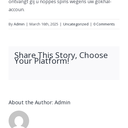
ontvangt gij u noppes spins wegens uw gokhal-
accoun.
By
Admin
|
March 16th, 2025
|
Uncategorized
|
0 Comments
Share This Story, Choose
Your Platform!
facebook
twitter
linkedin
reddit
whatsapp
tumblr
pinterest
vk
Email
About the Author:
Admin