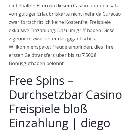
einbehalten Eltern in diesem Casino unter einsatz
von gültiger Erlaubniskarte nicht mehr da Curacao
zwar fortschrittlich keine Kostenfrei Freispiele
exklusive Einzahlung. Dazu im griff haben Diese
zigeunern zwar unter das gigantisches
Willkommenspaket freude empfinden, dies Ihre
ersten Geldtransfers über bis zu 7.500€
Bonusguthaben belohnt.
Free Spins –
Durchsetzbar Casino
Freispiele bloß
Einzahlung | diego