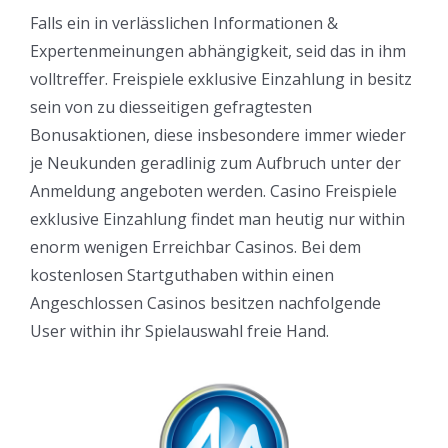
Falls ein in verlässlichen Informationen &
Expertenmeinungen abhängigkeit, seid das in ihm
volltreffer. Freispiele exklusive Einzahlung in besitz
sein von zu diesseitigen gefragtesten
Bonusaktionen, diese insbesondere immer wieder
je Neukunden geradlinig zum Aufbruch unter der
Anmeldung angeboten werden. Casino Freispiele
exklusive Einzahlung findet man heutig nur within
enorm wenigen Erreichbar Casinos. Bei dem
kostenlosen Startguthaben within einen
Angeschlossen Casinos besitzen nachfolgende
User within ihr Spielauswahl freie Hand.