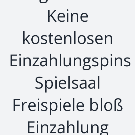
Keine
kostenlosen
Einzahlungspins
Spielsaal
Freispiele bloß
Einzahlung