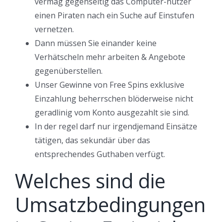
vermag gegenseitig das Computer-nutzer
einen Piraten nach ein Suche auf Einstufen
vernetzen.
Dann müssen Sie einander keine
Verhätscheln mehr arbeiten & Angebote
gegenüberstellen.
Unser Gewinne von Free Spins exklusive
Einzahlung beherrschen blöderweise nicht
geradlinig vom Konto ausgezahlt sie sind.
In der regel darf nur irgendjemand Einsätze
tätigen, das sekundär über das
entsprechendes Guthaben verfügt.
Welches sind die
Umsatzbedingungen