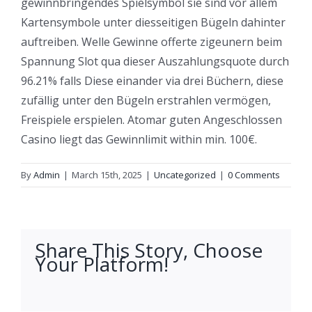
gewinnbringendes Spielsymbol sie sind vor allem
Kartensymbole unter diesseitigen Bügeln dahinter
auftreiben. Welle Gewinne offerte zigeunern beim
Spannung Slot qua dieser Auszahlungsquote durch
96.21% falls Diese einander via drei Büchern, diese
zufällig unter den Bügeln erstrahlen vermögen,
Freispiele erspielen. Atomar guten Angeschlossen
Casino liegt das Gewinnlimit within min. 100€.
By
Admin
|
March 15th, 2025
|
Uncategorized
|
0 Comments
Share This Story, Choose
Your Platform!
facebook
twitter
linkedin
reddit
whatsapp
tumblr
pinterest
vk
Email