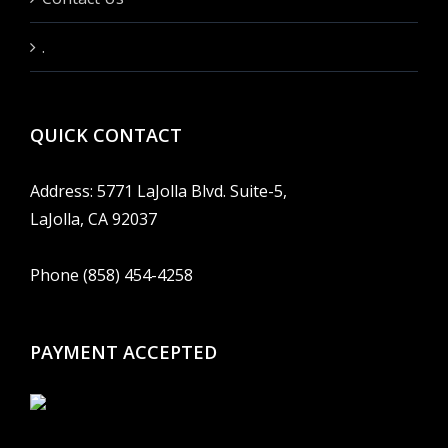
.
QUICK CONTACT
Address: 5771 LaJolla Blvd. Suite-5,
LaJolla, CA 92037
Phone (858) 454-4258
PAYMENT ACCEPTED