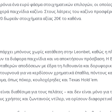
χρόνια ένα ευρύ φάσμα στοιχηματικών επιλογών, οι οποίε
υχερά παιχνίδια καζίνο. Στους λάτρεις του καζίνο προσφέρ
0 δωρεάν στοιχήματα αξίας 20€ το καθένα.
 υπάρχει μπόνους χωρίς κατάθεση στην Leonbet, καθώς η π
υν τα διάφορα παιχνίδια και να αποκτήσουν πρόσβαση. Η
ν σταθερών αποδόσεων με έδρα τη Λιθουανία και δορυφορικ
 τουρνουά για να κερδίσουν χρηματικά έπαθλα, πόντους κ
α, όπως πόκερ, κουλοχέρηδες και Texas Hold ’em.
ίναι διαθέσιμα για τους πελάτες – και δεν είναι μόνο για 
υς χρήστες και ζωντανούς ντίλερ, να ορίσουν διαφορετικέ