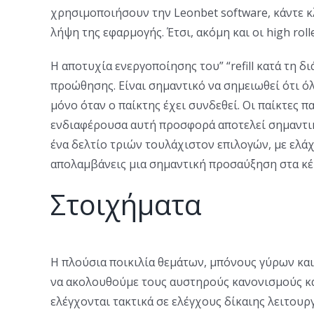
χρησιμοποιήσουν την Leonbet software, κάντε κ
λήψη της εφαρμογής. Έτσι, ακόμη και οι high ro
Η αποτυχία ενεργοποίησης του” “refill κατά τη 
προώθησης. Είναι σημαντικό να σημειωθεί ότι 
μόνο όταν ο παίκτης έχει συνδεθεί. Οι παίκτες 
ενδιαφέρουσα αυτή προσφορά αποτελεί σημαντικό
ένα δελτίο τριών τουλάχιστον επιλογών, με ελάχι
απολαμβάνεις μια σημαντική προσαύξηση στα κέρ
Στοιχήματα
Η πλούσια ποικιλία θεμάτων, μπόνους γύρων κα
να ακολουθούμε τους αυστηρούς κανονισμούς και
ελέγχονται τακτικά σε ελέγχους δίκαιης λειτουργ