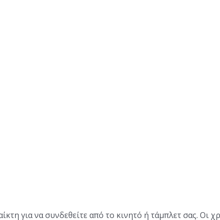
παίκτη για να συνδεθείτε από το κινητό ή τάμπλετ σας. Οι