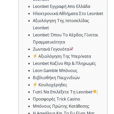
Leonbet Εγγραφή Απο Ελλάδα
Ηλεκτρονικά Αθλήματα Στο Leonbet
Αξιολόγηση Της Ιστοσελίδας
Leonbet
Leonbet: Όπου Το Κέρδος Γίνεται
Πραγματικότητα
Ζωντανά Γεγονότα
Αξιολόγηση Της Υπερ/κατα
Leonbet Καζίνο Rtp & Πληρωμές
Leon Gamble Μπόνους
Βιβλιοθήκη Παιχνιδιών
Κουλοχέρηδες
Γιατί Να Επιλέξετε Τη Leonbet
;
Προσφορές Trick Casino
Μπόνους Πρώτης Κατάθεσης
Η Ασφάλεια Και Το Ευ Είναι Μας