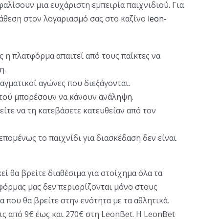
αλίσουν μια ευχάριστη εμπειρία παιχνιδιού. Για
τάθεση στον λογαριασμό σας στο καζίνο
leon-
ς η πλατφόρμα απαιτεί από τους παίκτες να
η.
αγματικοί αγώνες που διεξάγονται.
οτού μπορέσουν να κάνουν ανάληψη.
ίτε να τη κατεβάσετε κατευθείαν από τον
επομένως το παιχνίδι για διασκέδαση δεν είναι
ί θα βρείτε διαθέσιμα για στοίχημα όλα τα
φόρμας μας δεν περιορίζονται μόνο στους
 που θα βρείτε στην ενότητα με τα αθλητικά.
ς από 9€ έως και 270€ στη LeonBet. Η LeonBet