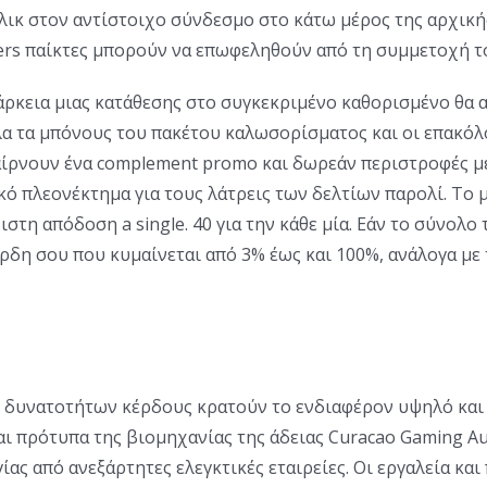
λικ στον αντίστοιχο σύνδεσμο στο κάτω μέρος της αρχικής
llers παίκτες μπορούν να επωφεληθούν από τη συμμετοχή τ
διάρκεια μιας κατάθεσης στο συγκεκριμένο καθορισμένο θα
όλα τα μπόνους του πακέτου καλωσορίσματος και οι επακό
παίρνουν ένα complement promo και δωρεάν περιστροφές με
 πλεονέκτημα για τους λάτρεις των δελτίων παρολί. Το μό
στη απόδοση a single. 40 για την κάθε μία. Εάν το σύνολο
δη σου που κυμαίνεται από 3% έως και 100%, ανάλογα με 
ι δυνατοτήτων κέρδους κρατούν το ενδιαφέρον υψηλό και
 πρότυπα της βιομηχανίας της άδειας Curacao Gaming Auth
ίας από ανεξάρτητες ελεγκτικές εταιρείες. Οι εργαλεία κα