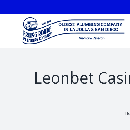
Skip
facebook
to
content
Leonbet Cas
H