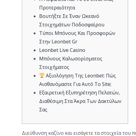
Προτεραιότητα
Βουτήξτε Σε Έναν Ωκεανό
Στοιχημάτων Ποδοσφαίρου
Tύποι Μπόνους Και Προσφορών
Στην Leonbet Gr
Leonbet Live Casino
Μπόνους Καλωσορίσματος
Στοιχήματος
Αξιολόγηση Της Leonbet: Πώς
Αισθανόμαστε Για Αυτό Το Site;
Εξαιρετική Εξυπηρέτηση Πελατών,
Διαθέσιμη Στα Άκρα Των Δακτύλων
Σας
Διεύθυνση καζίνο και εισάγετε τα στοιχεία του 