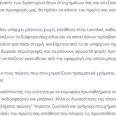
 έναντι των δραστηριοτήτων στοιχημάτων σας και να εξασφ
και προσφορές μας, θα πρέπει να κάνετε την πρώτη σας κα
 δεν υπάρχει μπόνους χωρίς κατάθεση στην Leonbet, καθώ
αίξουν τα διάφορα παιχνίδια και να αποκτήσουν πρόσβασ
ίσετε ανά πάσα στιγμή, ανεξάρτητα από το αν υπάρχουν πρ
ις δωρεάν περιστροφές και τα μπόνους αγώνα 50 φορές πρ
να παίζουν κατευθείαν από την εφαρμογή την οποία μπορε
ια τους παίκτες που στοιχηματίζουν πραγματικά χρήματα, 
t.
σκέπτοντας την ενότητα με τα κορυφαία πρωταθλήματα, εκε
 ποδοσφαίρου και μπάσκετ. Αλλά οι δυνατότητες της πλατ
λήματα, αγώνες” “esports, ζωντανά και γρήγορα στοιχήματα
ιάσει την πρώτη σας κατάθεση που πληροί τις προϋποθέσει