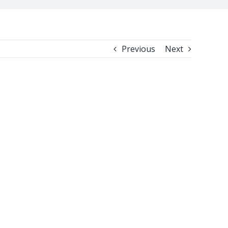
Previous
Next