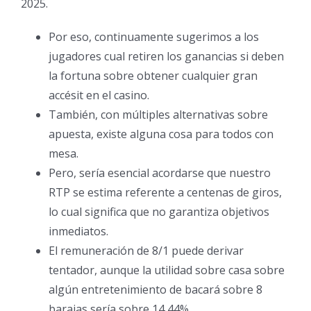
2025.
Por eso, continuamente sugerimos a los
jugadores cual retiren los ganancias si deben
la fortuna sobre obtener cualquier gran
accésit en el casino.
También, con múltiples alternativas sobre
apuesta, existe alguna cosa para todos con
mesa.
Pero, serí­a esencial acordarse que nuestro
RTP se estima referente a centenas de giros,
lo cual significa que no garantiza objetivos
inmediatos.
El remuneración de 8/1 puede derivar
tentador, aunque la utilidad sobre casa sobre
algún entretenimiento de bacará sobre 8
barajas serí­a sobre 14,44%.