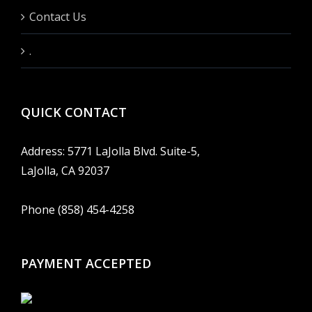
Contact Us
.
QUICK CONTACT
Address: 5771 LaJolla Blvd. Suite-5,
LaJolla, CA 92037
Phone (858) 454-4258
PAYMENT ACCEPTED