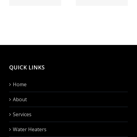
speiender
бегло
sse
berg
сие
h
Vegas
сделать?
hinten
fullen?
QUICK LINKS
Home
About
Services
Water Heaters