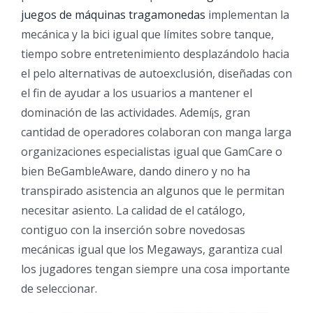
juegos de máquinas tragamonedas
implementan la
mecánica y la bici igual que límites sobre tanque,
tiempo sobre entretenimiento desplazándolo hacia
el pelo alternativas de autoexclusión, diseñadas con
el fin de ayudar a los usuarios a mantener el
dominación de las actividades. Ademí¡s, gran
cantidad de operadores colaboran con manga larga
organizaciones especialistas igual que GamCare o
bien BeGambleAware, dando dinero y no ha
transpirado asistencia an algunos que le permitan
necesitar asiento. La calidad de el catálogo,
contiguo con la inserción sobre novedosas
mecánicas igual que los Megaways, garantiza cual
los jugadores tengan siempre una cosa importante
de seleccionar.