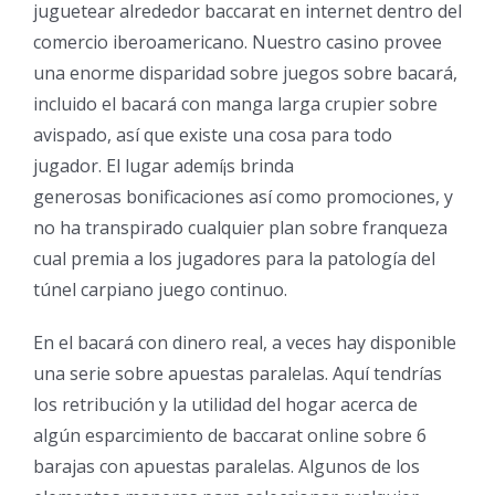
juguetear alrededor baccarat en internet dentro del
comercio iberoamericano. Nuestro casino provee
una enorme disparidad sobre juegos sobre bacará,
incluido el bacará con manga larga crupier sobre
avispado, así que existe una cosa para todo
jugador. El lugar ademí¡s brinda
generosas bonificaciones así­ como promociones, y
no ha transpirado cualquier plan sobre franqueza
cual premia a los jugadores para la patologí­a del
túnel carpiano juego continuo.
En el bacará con dinero real, a veces hay disponible
una serie sobre apuestas paralelas. Aquí tendrí­as
los retribución y la utilidad del hogar acerca de
algún esparcimiento de baccarat online sobre 6
barajas con apuestas paralelas. Algunos de los