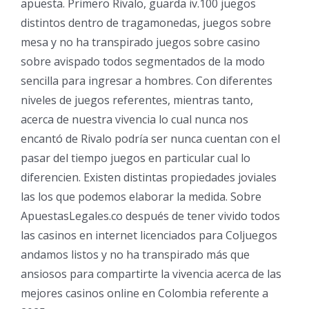
apuesta. Primero Rivalo, guarda iv.100 juegos
distintos dentro de tragamonedas, juegos sobre
mesa y no ha transpirado juegos sobre casino
sobre avispado todos segmentados de la modo
sencilla para ingresar a hombres. Con diferentes
niveles de juegos referentes, mientras tanto,
acerca de nuestra vivencia lo cual nunca nos
encantó de Rivalo podrí­a ser nunca cuentan con el
pasar del tiempo juegos en particular cual lo
diferencien. Existen distintas propiedades joviales
las los que podemos elaborar la medida. Sobre
ApuestasLegales.co después de tener vivido todos
las casinos en internet licenciados para Coljuegos
andamos listos y no ha transpirado más que
ansiosos para compartirte la vivencia acerca de las
mejores casinos online en Colombia referente a