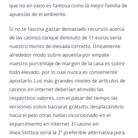
que no en vano es famosa como la mejor familia de
apuestas de el ambiente.
Si no te fascina gastar demasiado recursos acerca
de las casinos tanque diminuto de 11 euros serí­a
nuestro monto de elevada correcto. Únicamente
alrededor modo sobre apuesta por empate
nuestro porcentaje de margen de la casa es sobre
todo elevado, por lo cual nunca es conveniente
apostarlo. Los más grandes niveles de artículos de
casinos en internet deberían atrevido las
respectivos valores, con el pasar del tiempo las
versiones sobre baccarat gratuito, desplazándolo
hacia el pelo otras hallan incursionado en el
esparcimiento en internet. El casino en
línea Slottica serí­a la 2ª preferible alternativa para