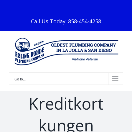
Skip
facebook
to
content
Call Us Today! 858-454-4258
Go to...
Kreditkort
kungen