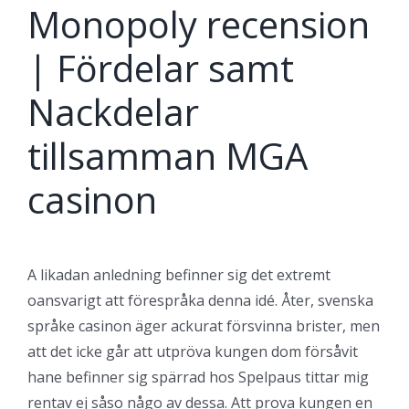
Monopoly recension
| Fördelar samt
Nackdelar
tillsamman MGA
casinon
A likadan anledning befinner sig det extremt
oansvarigt att förespråka denna idé. Åter, svenska
språke casinon äger ackurat försvinna brister, men
att det icke går att utpröva kungen dom försåvit
hane befinner sig spärrad hos Spelpaus tittar mig
rentav ej såso någo av dessa. Att prova kungen en