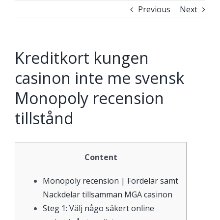
Previous
Next
Kreditkort kungen
casinon inte me svensk
Monopoly recension
tillstånd
Content
Monopoly recension | Fördelar samt
Nackdelar tillsamman MGA casinon
Steg 1: Välj någo säkert online