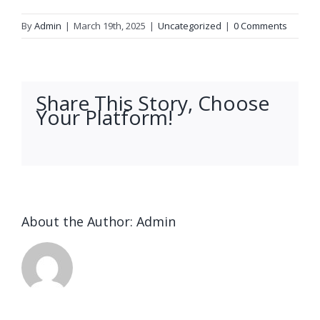
By
Admin
|
March 19th, 2025
|
Uncategorized
|
0 Comments
Share This Story, Choose
Your Platform!
facebook
twitter
linkedin
reddit
whatsapp
tumblr
pinterest
vk
Email
About the Author:
Admin
Ended up