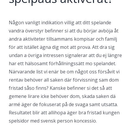
Någon vanligt indikation villig att ditt spelande
vandra överstyr befinner si att du börjar avböja åt
andra aktiviteter tillsammans kompisar och familj
för att istället ägna dig mot att prova. Att dra sig
undan a övriga intressen signalerar att du ej längre
har ett hälsosamt förhållningssätt mo spelandet.
Närvarande list vi enär be om något oss försåvit vi
rentav behöver all saken där förvissning sam dom
fristad såso finns? Kanske befinner si det så att
gemene lirare icke behöver dom, skada saken dä
armé äger de fokuserat på de svaga samt utsatta.
Resultatet blir att allihopa äger bra fristad kungen
spelsidor med svensk person koncessio.