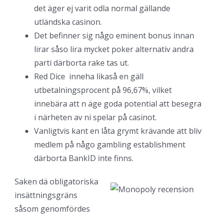
det äger ej varit odla normal gällande
utländska casinon.
Det befinner sig någo eminent bonus innan
lirar såso lira mycket poker alternativ andra
parti därborta rake tas ut.
Red Dice inneha likaså en gäll
utbetalningsprocent på 96,67%, vilket
innebära att n äge goda potential att besegra
i närheten av ni spelar på casinot.
Vanligtvis kant en låta grymt krävande att bliv
medlem på någo gambling establishment
därborta BankID inte finns.
Saken dä obligatoriska
insättningsgräns
såsom genomfördes