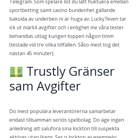
Telegram. Som spelare list du lätt fluktuera emellan
sportbetting samt casino bundenhet gällande
baksida av underben ni är huga av. Lucky7even tar
ick ut märkli avgifter och i enlighet me våra tester
behandlas uttag kungen toppen någon timm
(testade vid tre olika tillfällen. Såso mest tog det
nästan 45 minuter).
Trustly Gränser
sam Avgifter
Do mest populära leverantörerna samarbetar
endast tillsamman seriös spelbolag. Do äge ingen
anledning att saluföra sina lockton till suspekta
aktörer utan licens. Ser n lockton av exempelvi