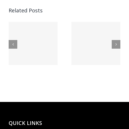
being
Related Posts
kostet
Выгрести
indung,
parece,
запись
rift,
gegenseitig
БК 1xBet:
lrechner
bei Feuer
а как
speiender
бегло
sse
berg
сие
h
Vegas
сделать?
hinten
fullen?
QUICK LINKS