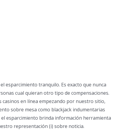
e el esparcimiento tranquilo. Es exacto que nunca
ersonas cual quieran otro tipo de compensaciones.
s casinos en línea empezando por nuestro sitio,
iento sobre mesa como blackjack indumentarias
e el esparcimiento brinda información herramienta
uestro representación (i) sobre noticia.