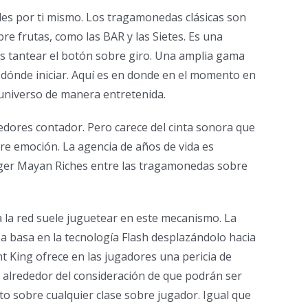
ales por ti mismo. Los tragamonedas clásicas son
e frutas, como las BAR y las Sietes. Es una
s tantear el botón sobre giro. Una amplia gama
 dónde iniciar. Aquí es en donde en el momento en
universo de manera entretenida.
edores contador. Pero carece del cinta sonora que
re emoción. La agencia de años de vida es
coger Mayan Riches entre las tragamonedas sobre
 a la red suele juguetear en este mecanismo. La
 basa en la tecnología Flash desplazándolo hacia
 King ofrece en las jugadores una pericia de
, alrededor del consideración de que podrán ser
to sobre cualquier clase sobre jugador. Igual que