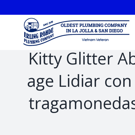
Skip
facebook
to
content
Kitty Glitter 
age Lidiar con
tragamonedas 