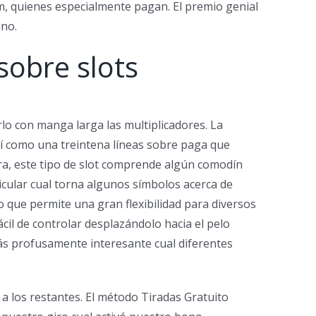
m, quienes especialmente pagan. El premio genial
ino.
sobre slots
lo con manga larga las multiplicadores. La
sí­ como una treintena líneas sobre paga que
ra, este tipo de slot comprende algún comodín
ticular cual torna algunos símbolos acerca de
o que permite una gran flexibilidad para diversos
cil de controlar desplazándolo hacia el pelo
ás profusamente interesante cual diferentes
 a los restantes. El método Tiradas Gratuito