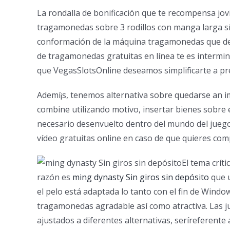
La rondalla de bonificación que te recompensa jov
tragamonedas sobre 3 rodillos con manga larga sí
conformación de la máquina tragamonedas que deja
de tragamonedas gratuitas en línea te es intermin
que VegasSlotsOnline deseamos simplificarte a pr
Ademí¡s, tenemos alternativa sobre quedarse an im
combine utilizando motivo, insertar bienes sobre
necesario desenvuelto dentro del mundo del juego
vídeo gratuitas online en caso de que quieres co
El tema crít
razón es
ming dynasty Sin giros sin depósito
que u
el pelo está adaptada lo tanto con el fin de Win
tragamonedas agradable así­ como atractiva. Las j
ajustados a diferentes alternativas, serí­referent