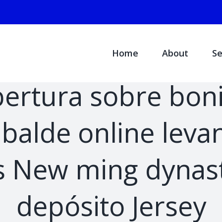
Search
for:
Home
About
Se
Abertura sobre boni
 balde online leva
New ming dynasty
depósito Jersey