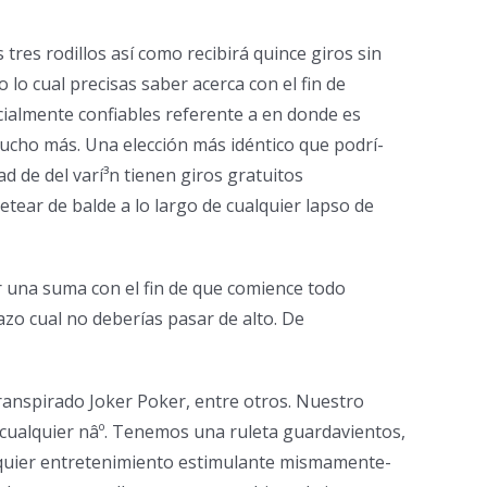
es rodillos así­ como recibirá quince giros sin
 lo cual precisas saber acerca con el fin de
ialmente confiables referente a en donde es
ucho más. Una elección más idéntico que podrí­
d de del varí³n tienen giros gratuitos
tear de balde a lo largo de cualquier lapso de
r una suma con el fin de que comience todo
azo cual no deberías pasar de alto. De
ranspirado Joker Poker, entre otros. Nuestro
n cualquier nâº. Tenemos una ruleta guardavientos,
alquier entretenimiento estimulante mismamente­