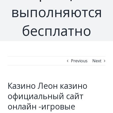
выполняются
бесплатно
Previous
Next
Казино Леон казино
официальный сайт
онлайн -игровые