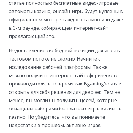
статье полностью бесплатные видео-игровые
автоматы казино, онлайн-игры будут куплены в
официальном моторе каждого казино или даже
в 3-м раунде, собирающем интернет-сайт,
предлагающий это.
Недоставление свободной позиции для игры в
тестовом потоке не сложно. Начните с
исследования рабочей платформы. Также
можно получить интернет -сайт сферического
производителя, в то время как Bgaming’ersus и
открыть для себя решения для девочек. Тем не
менее, вы могли бы получить целей, которые
оснащены наборами бесплатных игр в казино в
казино. Но убедитесь, что вы понимаете
недостатки в прошлом, активно играя.