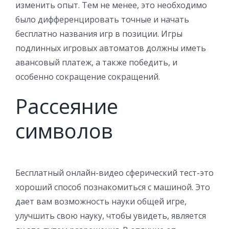
изменить опыт. Тем не менее, это необходимо
было дифференцировать точные и начать
бесплатно названия игр в позиции. Игры
подлинных игровых автоматов должны иметь
авансовый платеж, а также победить, и
особенно сокращение сокращений.
Рассеяние
символов
Бесплатный онлайн-видео сферический тест-это
хороший способ познакомиться с машиной. Это
дает вам возможность науки общей игре,
улучшить свою науку, чтобы увидеть, является