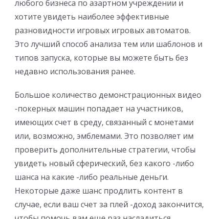
любого бизнеса по азартном учреждении и
хотите увидеть наиболее эффективные
разновидности игровых игровых автоматов.
Это лучший способ анализа тем или шаблонов и
типов запуска, которые вы можете быть без
недавно использования ранее.
Большое количество демонстрационных видео
-покерных машин попадает на участников,
имеющих счет в среду, связанный с монетами
или, возможно, эмблемами. Это позволяет им
проверить дополнительные стратегии, чтобы
увидеть новый сферический, без какого -либо
шанса на какие -либо реальные деньги.
Некоторые даже шанс продлить контент в
случае, если ваш счет за плей -доход закончится,
чтобы помочь вам еще раз насладиться