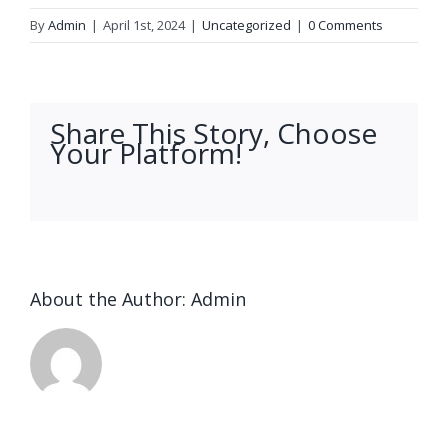
By
Admin
|
April 1st, 2024
|
Uncategorized
|
0 Comments
Share This Story, Choose
Your Platform!
facebook
twitter
linkedin
reddit
whatsapp
tumblr
pinterest
vk
Email
About the Author:
Admin
Ended up