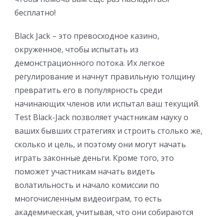
бесплатно!
Black Jack – это превосходное казино,
окруженное, чтобы испытать из
демонстрационного потока. Их легкое
регулирование и начнут правильную толщину
превратить его в популярность среди
начинающих членов или испытал ваш текущий.
Test Black-Jack позволяет участникам науку о
ваших бывших стратегиях и строить столько же,
сколько и цель, и поэтому они могут начать
играть законные деньги. Кроме того, это
поможет участникам начать видеть
волатильность и начало комиссии по
многочисленным видеоиграм, то есть
академическая, учитывая, что они собираются