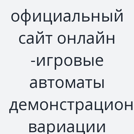
официальный
сайт онлайн
-игровые
автоматы
демонстрацио
вариации