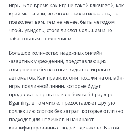
игры. В то время как Rtp не такой ключевой, как
край места или, возможно, волатильность, он
позволяет вам, тем не менее, быть методом,
чтобы увидеть, стоял ли слот большим и не
забастовным сообщением.
Большое количество надежных онлайн
-азартных учреждений, представляющих
совершенно бесплатные виды его игровых
автоматов. Как правило, они похожи на онлайн-
игры подлинной линии, которые будут
продолжать прыгать в любом веб-браузере.
Bgaming, в том числе, предоставляет другую
коллекцию слотов без затрат, которые отлично
подходят для новичков и начинают
квалифицированных людей одинаково.В этой