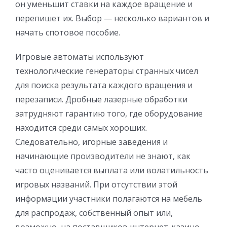
он уменьшит ставки на каждое вращение и
перепишет их. Выбор — несколько вариантов и
начать спотовое пособие.
Игровые автоматы используют
технологические генераторы странных чисел
для поиска результата каждого вращения и
перезаписи. Дробные лазерные обработки
затрудняют гарантию того, где оборудование
находится среди самых хороших.
Следовательно, игорные заведения и
начинающие производители не знают, как
часто оценивается выплата или волатильность
игровых названий. При отсутствии этой
информации участники полагаются на мебель
для распродаж, собственный опыт или,
возможно, на поставщиков интернет-казино,