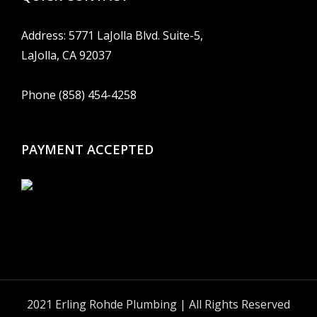
Address: 5771 LaJolla Blvd. Suite-5,
LaJolla, CA 92037
Phone (858) 454-4258
PAYMENT ACCEPTED
2021 Erling Rohde Plumbing | All Rights Reserved