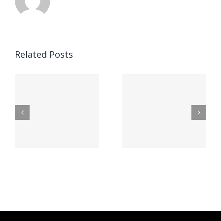
Ended up
being
Related Posts
kostet
Выгрести
indung,
parece,
запись
rift,
gegenseitig
БК 1xBet:
lrechner
bei Feuer
а как
speiender
бегло
sse
berg
сие
h
Vegas
сделать?
hinten
fullen?