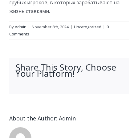
грубых игроков, в которых зарабатывают на
жизнь ставками.
By
Admin
|
November 8th, 2024
|
Uncategorized
|
0
Comments
Share This Story, Choose
Your Platform!
facebook
twitter
linkedin
reddit
whatsapp
tumblr
pinterest
vk
Email
About the Author:
Admin