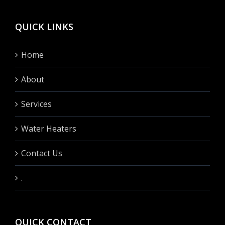
QUICK LINKS
Home
About
Services
Water Heaters
Contact Us
.
QUICK CONTACT