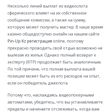
Несколько линий выплат из видеослота
сферического влияет на их собственное
сообщение комиссии, а также на сумму,
которую может получить мастер. В наше время
казино общедоступно онлайн на нашем сайте
Pin-Up Kz регистрация
online, поэтому
прекрасно проводить свой отдых возможно не
вылезая из жилья. Однако полный возврат к
эксперту (RTP) продолжает быть аналогичным.
По той причине, что полная выплата вашей
позиции может быть из его расходов на опыт,
если он победитель джекпота.
Потому что, наслаждаясь видеопокерными
автоматами, убедитесь, что вы устанавливаете
пределы и начинаете отслеживать, когда вам