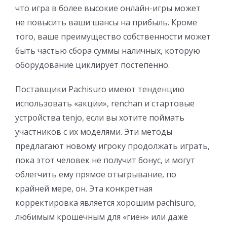
что игра в более высокие онлайн-игры может
не повысить ваши шансы на прибыль. Кроме
того, ваше преимущество собственности может
быть частью сбора суммы наличных, которую
оборудование циклирует постепенно.
Поставщики Pachisuro имеют тенденцию
использовать «акции», renchan и стартовые
устройства tenjo, если вы хотите поймать
участников с их моделями. Эти методы
предлагают новому игроку продолжать играть,
пока этот человек не получит бонус, и могут
облегчить ему прямое отыгрывание, по
крайней мере, он. Эта конкретная
корректировка является хорошим pachisuro,
любимым крошечным для «гиен» или даже