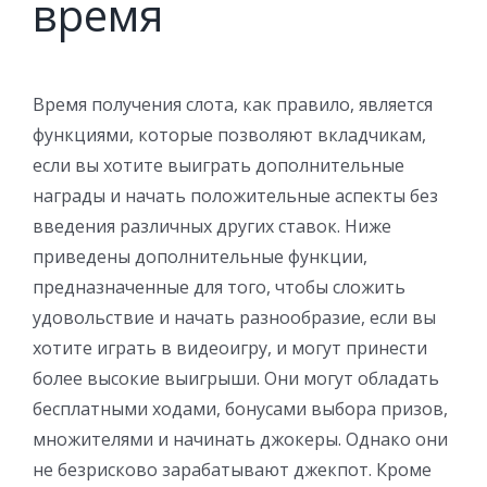
время
Время получения слота, как правило, является
функциями, которые позволяют вкладчикам,
если вы хотите выиграть дополнительные
награды и начать положительные аспекты без
введения различных других ставок. Ниже
приведены дополнительные функции,
предназначенные для того, чтобы сложить
удовольствие и начать разнообразие, если вы
хотите играть в видеоигру, и могут принести
более высокие выигрыши. Они могут обладать
бесплатными ходами, бонусами выбора призов,
множителями и начинать джокеры. Однако они
не безрисково зарабатывают джекпот. Кроме