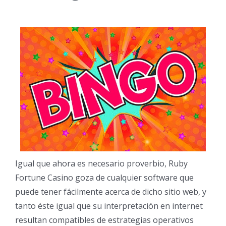
Igual que ahora es necesario proverbio, Ruby
Fortune Casino goza de cualquier software que
puede tener fácilmente acerca de dicho sitio web, y
tanto éste igual que su interpretación en internet
resultan compatibles de estrategias operativos