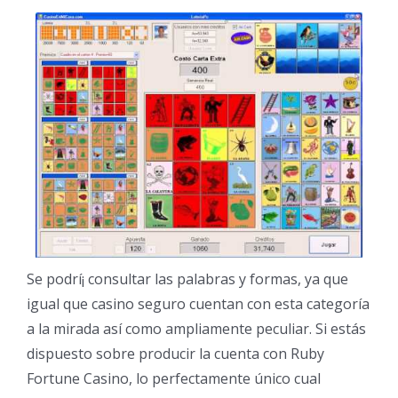
Se podrí¡ consultar las palabras y formas, ya que
igual que casino seguro cuentan con esta categoría
a la mirada así­ como ampliamente peculiar. Si estás
dispuesto sobre producir la cuenta con Ruby
Fortune Casino, lo perfectamente único cual