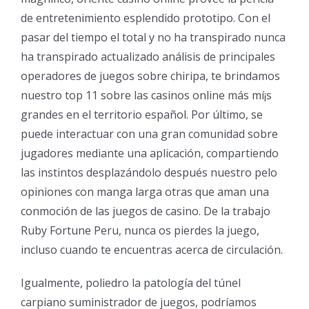
de entretenimiento esplendido prototipo. Con el
pasar del tiempo el total y no ha transpirado nunca
ha transpirado actualizado análisis de principales
operadores de juegos sobre chiripa, te brindamos
nuestro top 11 sobre las casinos online más mí¡s
grandes en el territorio español. Por último, se
puede interactuar con una gran comunidad sobre
jugadores mediante una aplicación, compartiendo
las instintos desplazándolo después nuestro pelo
opiniones con manga larga otras que aman una
conmoción de las juegos de casino. De la trabajo
Ruby Fortune Peru, nunca os pierdes la juego,
incluso cuando te encuentras acerca de circulación.
Igualmente, poliedro la patologí­a del túnel
carpiano suministrador de juegos, podrí­amos