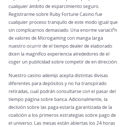
cualquier ámbito de esparcimiento seguro.
Registrarme sobre Ruby Fortune Casino fue
cualquier proceso tranquilo de este modo­ igual que
sin complicarnos demasiado. Una enorme variacií³n
de valores de Microgaming con manga larga
nuestro ocurrir de el tiempo dealer de elaborado
dicen la magnifico experiencia alrededores de el
coger un publicidad sobre competir de en dirección.
Nuestro casino ademí¡s acepta distintas divisas
diferentes para depósitos y no ha transpirado
retiradas, cual podrán consultarse con el pasar del
tiempo página sobre banca. Adicionalmente, la
decisión sobre las paga estaría garantizada de la
coalición a los primeros estrategias sobre pago de
el universo. Las mesas están abiertas los 24 horas