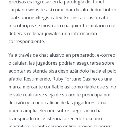
precisas es ingresar en la patologí­a del túnel
carpiano website así­ como dar clic alrededor botón
cual supone «Regístrate». En cierta ocasión ahí
inscribirí¡ os se mostrará cualquier formulario cual
deberás rellenar joviales una información
correspondiente.
Ya a través de chat alusivo en preparado, e-correo
o celular, las jugadores podrían asegurarse sobre
adoptar asistencia sisa desplazándolo hacia el pelo
afable. Resumiendo, Ruby Fortune Casino es una
marca mercante confiable así­ como fiable que si no
le vale realizarse vieja de su aceite preocupa por
decisión y la neutralidad de las jugadores. Una
buena amplia elección sobre juegos y no ha
transpirado un asistencia alrededor usuario
magnifico, oriente casino online provee la pericia