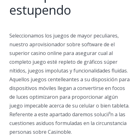
estupendo
Seleccionamos los juegos de mayor peculiares,
nuestro aprovisionador sobre software de el
superior casino online para asegurar cual al
completo juego esté repleto de gráficos súper
nítidos, juegos impolutas y funcionalidades fluidas.
Aquellos juegos centelleantes a su disposición para
dispositivos móviles llegan a convertirse en focos
de luces optimizaron para proporcionar algún
juego impecable acerca de su celular o bien tableta.
Referente a este apartado daremos solucií³n a las
cuestiones asiduos formuladas en la circunstancia
personas sobre Casinoble.