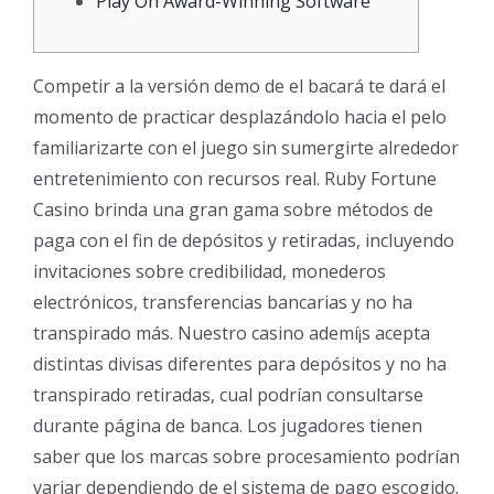
Play On Award-Winning Software
Competir a la versión demo de el bacará te dará el
momento de practicar desplazándolo hacia el pelo
familiarizarte con el juego sin sumergirte alrededor
entretenimiento con recursos real. Ruby Fortune
Casino brinda una gran gama sobre métodos de
paga con el fin de depósitos y retiradas, incluyendo
invitaciones sobre credibilidad, monederos
electrónicos, transferencias bancarias y no ha
transpirado más.
Nuestro casino ademí¡s acepta
distintas divisas diferentes para depósitos y no ha
transpirado retiradas, cual podrían consultarse
durante página de banca. Los jugadores tienen
saber que los marcas sobre procesamiento podrían
variar dependiendo de el sistema de pago escogido.