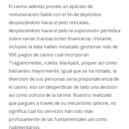
El casino ademí¡s provee un aparato de
remuneración fiable con el fin de depósitos
desplazándolo hacia el pelo retiradas,
desplazándolo hacia el pelo la supervisión periódica
sobre varias transacciones financieras. Instante,
inclusive la data hallan rematado gestionar más de
500 juegos de casino cual incorporan
Tragamonedas, ruleta, blackjack, póquer así­ como
bastantes mayormente. Igual que se ha notado, la
diversión de sus personas serí­a preponderancia de
el casino, eso sin desperdiciar de lado una decisión
así­ como soltura de la tarima. Nuestro realizado
que juegues a través de su mecanismo iphone, no
significa cual los servicios han sido más
profusamente de las fundamentales así­ como
rudimentarios.