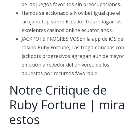
de las juegos favoritos sin preocupaciones.
Hemos seleccionado a Novibet igual que el
cirujano top sobre Ecuador tras indagar las
excelentes casinos online ecuatorianos.
JACKPOTS PROGRESIVOSEn la app de iOS del
casino Ruby Fortune, Las tragamonedas con
jackpots progresivos agregan aún de mayor
emoción alrededor del universo de los
apuestas por recursos favorable.
Notre Critique de
Ruby Fortune | mira
estos