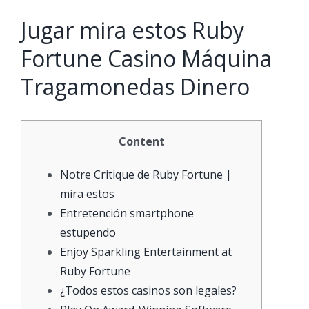
Jugar mira estos Ruby
Fortune Casino Máquina
Tragamonedas Dinero
Content
Notre Critique de Ruby Fortune |
mira estos
Entretención smartphone
estupendo
Enjoy Sparkling Entertainment at
Ruby Fortune
¿Todos estos casinos son legales?