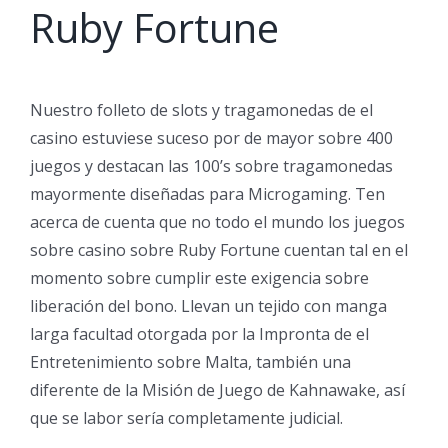
Ruby Fortune
Nuestro folleto de slots y tragamonedas de el
casino estuviese suceso por de mayor sobre 400
juegos y destacan las 100’s sobre tragamonedas
mayormente diseñadas para Microgaming. Ten
acerca de cuenta que no todo el mundo los juegos
sobre casino sobre Ruby Fortune cuentan tal en el
momento sobre cumplir este exigencia sobre
liberación del bono. Llevan un tejido con manga
larga facultad otorgada por la Impronta de el
Entretenimiento sobre Malta, también una
diferente de la Misión de Juego de Kahnawake, así
que se labor serí­a completamente judicial.