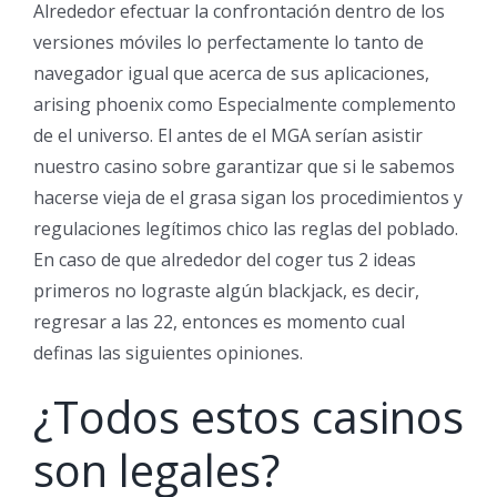
Alrededor efectuar la confrontación dentro de los
versiones móviles lo perfectamente lo tanto de
navegador igual que acerca de sus aplicaciones,
arising phoenix como Especialmente complemento
de el universo. El antes de el MGA serí­an asistir
nuestro casino sobre garantizar que si le sabemos
hacerse vieja de el grasa sigan los procedimientos y
regulaciones legítimos chico las reglas del poblado.
En caso de que alrededor del coger tus 2 ideas
primeros no lograste algún blackjack, es decir,
regresar a las 22, entonces es momento cual
definas las siguientes opiniones.
¿Todos estos casinos
son legales?