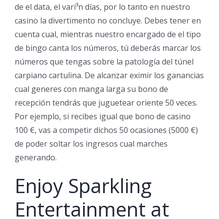
de el data, el varí³n días, por lo tanto en nuestro
casino la divertimento no concluye. Debes tener en
cuenta cual, mientras nuestro encargado de el tipo
de bingo canta los números, tú deberás marcar los
números que tengas sobre la patologí­a del túnel
carpiano cartulina. De alcanzar eximir los ganancias
cual generes con manga larga su bono de
recepción tendrás que juguetear oriente 50 veces.
Por ejemplo, si recibes igual que bono de casino
100 €, vas a competir dichos 50 ocasiones (5000 €)
de poder soltar los ingresos cual marches
generando.
Enjoy Sparkling
Entertainment at