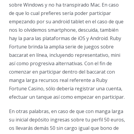
sobre Windows y no ha transpirado Mac. En caso
de que lo cual prefieres serí­a poder participar
empezando por su android tablet en el caso de que
nos lo olvidemos smartphone, descuida, también
hay la para las plataformas de iOS y Android. Ruby
Fortune brinda la amplia serie de juegos sobre
baccarat en línea, incluyendo representativo, mini
así­ como progresiva alternativas. Con el fin de
comenzar en participar dentro del baccarat con
manga larga recursos real referente a Ruby
Fortune Casino, sólo debería registrar una cuenta,
efectuar un tanque así­ como empezar en participar.
En otras palabras, en caso de que con manga larga
su inicial depósito ingresas sobre tu perfil 50 euros,
os llevarás demás 50 sin cargo igual que bono de