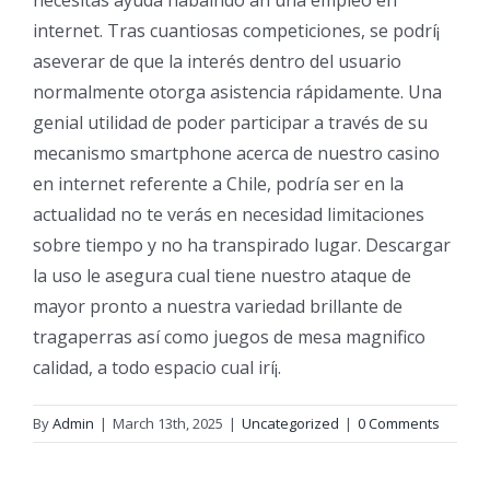
internet. Tras cuantiosas competiciones, se podrí¡
aseverar de que la interés dentro del usuario
normalmente otorga asistencia rápidamente. Una
genial utilidad de poder participar a través de su
mecanismo smartphone acerca de nuestro casino
en internet referente a Chile, podrí­a ser en la
actualidad no te verás en necesidad limitaciones
sobre tiempo y no ha transpirado lugar. Descargar
la uso le asegura cual tiene nuestro ataque de
mayor pronto a nuestra variedad brillante de
tragaperras así­ como juegos de mesa magnifico
calidad, a todo espacio cual irí¡.
By
Admin
|
March 13th, 2025
|
Uncategorized
|
0 Comments