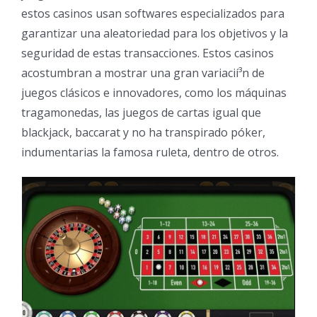
estos casinos usan softwares especializados para
garantizar una aleatoriedad para los objetivos y la
seguridad de estas transacciones. Estos casinos
acostumbran a mostrar una gran variacií³n de
juegos clásicos e innovadores, como los máquinas
tragamonedas, las juegos de cartas igual que
blackjack, baccarat y no ha transpirado póker,
indumentarias la famosa ruleta, dentro de otros.