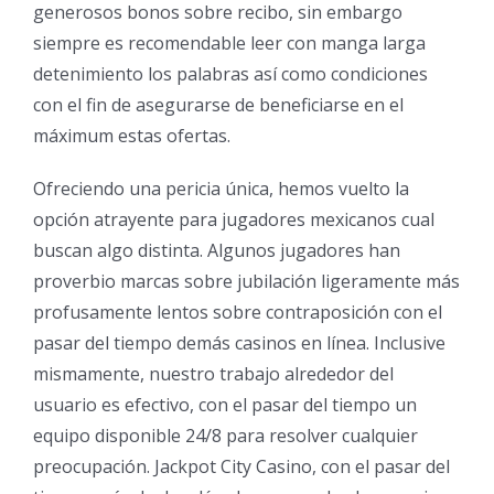
generosos bonos sobre recibo, sin embargo
siempre es recomendable leer con manga larga
detenimiento los palabras así­ como condiciones
con el fin de asegurarse de beneficiarse en el
máximum estas ofertas.
Ofreciendo una pericia única, hemos vuelto la
opción atrayente para jugadores mexicanos cual
buscan algo distinta. Algunos jugadores han
proverbio marcas sobre jubilación ligeramente más
profusamente lentos sobre contraposición con el
pasar del tiempo demás casinos en línea. Inclusive
mismamente, nuestro trabajo alrededor del
usuario es efectivo, con el pasar del tiempo un
equipo disponible 24/8 para resolver cualquier
preocupación. Jackpot City Casino, con el pasar del