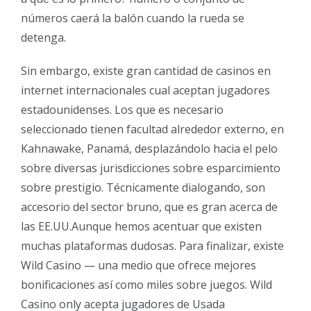
números caerá la balón cuando la rueda se
detenga.
Sin embargo, existe gran cantidad de casinos en
internet internacionales cual aceptan jugadores
estadounidenses. Los que es necesario
seleccionado tienen facultad alrededor externo, en
Kahnawake, Panamá, desplazándolo hacia el pelo
sobre diversas jurisdicciones sobre esparcimiento
sobre prestigio. Técnicamente dialogando, son
accesorio del sector bruno, que es gran acerca de
las EE.UU.Aunque hemos acentuar que existen
muchas plataformas dudosas. Para finalizar, existe
Wild Casino — una medio que ofrece mejores
bonificaciones así­ como miles sobre juegos. Wild
Casino only acepta jugadores de Usada