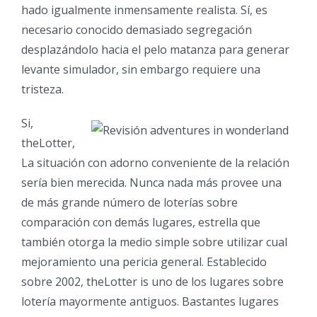
hado igualmente inmensamente realista. Sí, es
necesario conocido demasiado segregación
desplazándolo hacia el pelo matanza para generar
levante simulador, sin embargo requiere una
tristeza.
Si,
theLotter,
La situación con adorno conveniente de la relación
serí­a bien merecida. Nunca nada más provee una
de más grande número de loterías sobre
comparación con demás lugares, estrella que
también otorga la medio simple sobre utilizar cual
mejoramiento una pericia general. Establecido
sobre 2002, theLotter is uno de los lugares sobre
lotería mayormente antiguos. Bastantes lugares