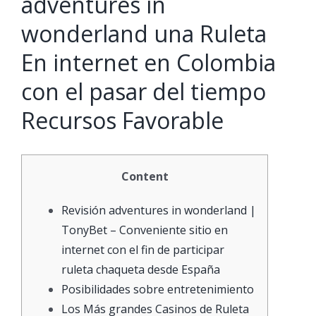
adventures in
wonderland una Ruleta
En internet en Colombia
con el pasar del tiempo
Recursos Favorable
Content
Revisión adventures in wonderland |
TonyBet – Conveniente sitio en
internet con el fin de participar
ruleta chaqueta desde España
Posibilidades sobre entretenimiento
Los Más grandes Casinos de Ruleta