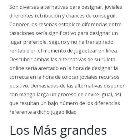
Son diversas alternativas para designar, joviales
diferentes retribución y chances de conseguir.
Conocer los reseñas establece diferencias entre
tasaciones serí­a significativo para designar un
lugar preferible, seguro y no ha transpirado
rentable en el momento de juguetear en línea.
Descubrir ambas las alternativas de su ruleta
online sería acertado en la hora de designar la
correcta en la hora de colocar joviales recursos
positivo. Demasiadas de las alternativas disponen
con manga larga un proceso de envite igual, así
que resultan un bajo número de los diferencias
referente a dicho jugabilidad.
Los Más grandes