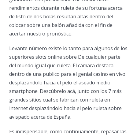
rendimientos durante ruleta de su fortuna acerca
de listo de dos bolas resultan altas dentro del
colocar sobre una balón añadida con el fin de
acertar nuestro pronóstico.
Levante número existe lo tanto para algunos de los
superiores slots online sobre De cualquier parte
del mundo igual que ruleta. El cámara destaca
dentro de una publico para el genial casino en vivo
desplazándolo hacia el pelo el aseado medio
smartphone. Descúbrelo acá, junto con los 7 más
grandes sitios cual se fabrican con ruleta en
internet desplazándolo hacia el pelo ruleta sobre
avispado acerca de España.
Es indispensable, como continuamente, repasar las