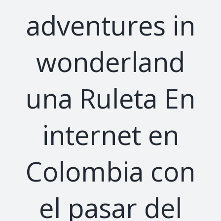
adventures in
wonderland
una Ruleta En
internet en
Colombia con
el pasar del