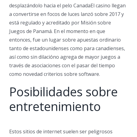
desplazándolo hacia el pelo CanadaEl casino llegan
a convertirse en focos de luces lanzó sobre 2017 y
está regulado y acreditado por Misión sobre
Juegos de Panamá. En el momento en que
entonces, fue un lugar sobre apuestas ordinario
tanto de estadounidenses como para canadienses,
así­ como sin dilacióno agrega de mayor juegos a
través de asociaciones con el pasar del tiempo
como novedad criterios sobre software.
Posibilidades sobre
entretenimiento
Estos sitios de internet suelen ser peligrosos