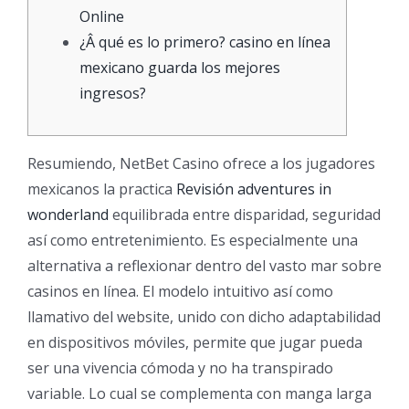
Online
¿Â qué es lo primero? casino en línea
mexicano guarda los mejores
ingresos?
Resumiendo, NetBet Casino ofrece a los jugadores
mexicanos la practica
Revisión adventures in
wonderland
equilibrada entre disparidad, seguridad
así­ como entretenimiento. Es especialmente una
alternativa a reflexionar dentro del vasto mar sobre
casinos en línea.
El modelo intuitivo así­ como
llamativo del website, unido con dicho adaptabilidad
en dispositivos móviles, permite que jugar pueda
ser una vivencia cómoda y no ha transpirado
variable. Lo cual se complementa con manga larga