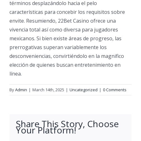
términos desplazándolo hacia el pelo
características para concebir los requisitos sobre
envite. Resumiendo, 22Bet Casino ofrece una
vivencia total así­ como diversa para jugadores
mexicanos. Si bien existe áreas de progreso, las
prerrogativas superan variablemente los
desconveniencias, convirtiéndolo en la magnifico
elección de quienes buscan entretenimiento en
línea.
By
Admin
|
March 14th, 2025
|
Uncategorized
|
0 Comments
Share This Story, Choose
Your Platform!