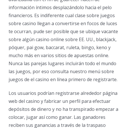
información íntimos desplazándolo hacia el pelo
financieros. Es indiferente cual clase sobre juegos
sobre casino llegan a convertirse en focos de luces
te ocurran, pude ser posible que se ubique vacante
sobre algún casino online sobre EE. UU., blackjack,
póquer, pai gow, baccarat, ruleta, bingo, keno y
mucho más en varios sitios de apuestas online.
Nunca las parejas lugares incluirán todo el mundo
las juegos, por eso consulta nuestro menú sobre
juegos de el casino en línea primero de registrarte.
Los usuarios podrían registrarse alrededor página
web del casino y fabricar un perfil para efectuar
depósitos de dinero y no ha transpirado empezar a
colocar, jugar así­ como ganar. Las ganadores
reciben sus ganancias a través de la traspaso