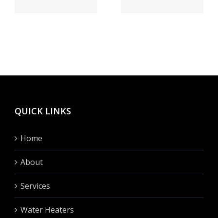
speiender
бегло
sse
berg
сие
h
Vegas
сделать?
hinten
fullen?
QUICK LINKS
Home
About
Services
Water Heaters