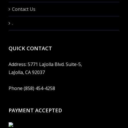
Contact Us
.
QUICK CONTACT
Address: 5771 LaJolla Blvd. Suite-5,
LaJolla, CA 92037
Phone (858) 454-4258
PAYMENT ACCEPTED