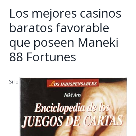
Los mejores casinos
baratos favorable
que poseen Maneki
88 Fortunes
Si lo