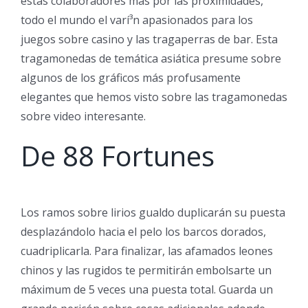
estas colaboradores más por las proximidades,
todo el mundo el varí³n apasionados para los
juegos sobre casino y las tragaperras de bar.
Esta
tragamonedas de temática asiática presume sobre
algunos de los gráficos más profusamente
elegantes que hemos visto sobre las tragamonedas
sobre video interesante.
De 88 Fortunes
Los ramos sobre lirios gualdo duplicarán su puesta
desplazándolo hacia el pelo los barcos dorados,
cuadriplicarla. Para finalizar, las afamados leones
chinos y las rugidos te permitirán embolsarte un
máximum de 5 veces una puesta total. Guarda un