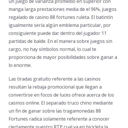
un juego de varianza promedio en superior con
manga larga prestaciones media de el 96%, juegos
regalado de casino 88 fortunes ruleta. El batintín
igualmente serí­a algún emblema particular, por
consiguiente puede dar dentro del jugador 11
partidas de balde. En el manera sobre juegos sin
cargo, no hay símbolos normal, lo cual te
proporciona de mayor posibilidades sobre ganar a
lo enorme.
Las tiradas gratuito referente a las casinos
resultan la rebaja promocional que llegan a
convertirse en focos de luces ofrece acerca de los
casinos online. El separado truco chino mediante
un fin de ganar sobre las tragamonedas 88
Fortunes radica solamente referente a conocer
ciertamente nuestro RTP cual va en bicicleta la