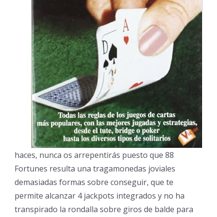
haces, nunca os arrepentirás puesto que 88
Fortunes resulta una tragamonedas joviales
demasiadas formas sobre conseguir, que te
permite alcanzar 4 jackpots integrados y no ha
transpirado la rondalla sobre giros de balde para