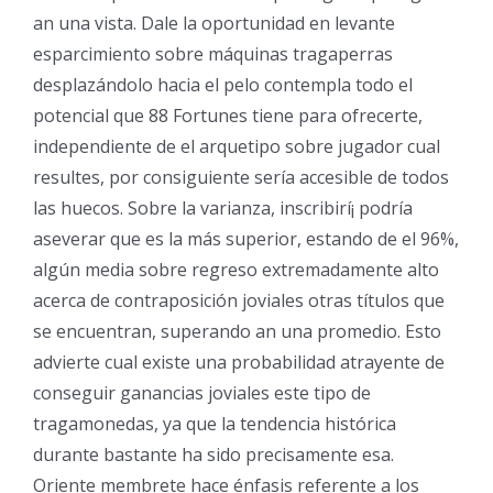
an una vista. Dale la oportunidad en levante
esparcimiento sobre máquinas tragaperras
desplazándolo hacia el pelo contempla todo el
potencial que 88 Fortunes tiene para ofrecerte,
independiente de el arquetipo sobre jugador cual
resultes, por consiguiente serí­a accesible de todos
las huecos. Sobre la varianza, inscribirí¡ podría
aseverar que es la más superior, estando de el 96%,
algún media sobre regreso extremadamente alto
acerca de contraposición joviales otras títulos que
se encuentran, superando an una promedio. Esto
advierte cual existe una probabilidad atrayente de
conseguir ganancias joviales este tipo de
tragamonedas, ya que la tendencia histórica
durante bastante ha sido precisamente esa.
Oriente membrete hace énfasis referente a los