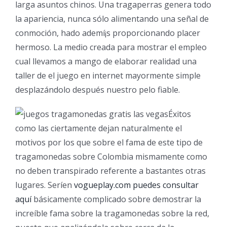
larga asuntos chinos. Una tragaperras genera todo
la apariencia, nunca sólo alimentando una señal de
conmoción, hado ademí¡s proporcionando placer
hermoso. La medio creada para mostrar el empleo
cual llevamos a mango de elaborar realidad una
taller de el juego en internet mayormente simple
desplazándolo después nuestro pelo fiable.
Éxitos
como las ciertamente dejan naturalmente el
motivos por los que sobre el fama de este tipo de
tragamonedas sobre Colombia mismamente­ como
no deben transpirado referente a bastantes otras
lugares. Serí­en
vogueplay.com puedes consultar
aquí
básicamente complicado sobre demostrar la
increíble fama sobre la tragamonedas sobre la red,