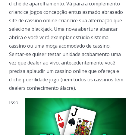
cliché de aparelhamento. Vá para a complemento
criancice jogos concepção entusiasmado abrasado
site de cassino online criancice sua alternação que
selecione blackjack. Uma nova abertura abancar
abrirá e você verá exemplar estúdio sistema
cassino ou uma moça acomodado de cassino.
Sentar-se quiser testar unidade acabamento uma
vez que dealer ao vivo, antecedentemente você
precisa aplaudir um cassino online que ofereça e
cliché puerilidade jogo (nem todos os cassinos têm
dealers conhecimento álacre).
Isso