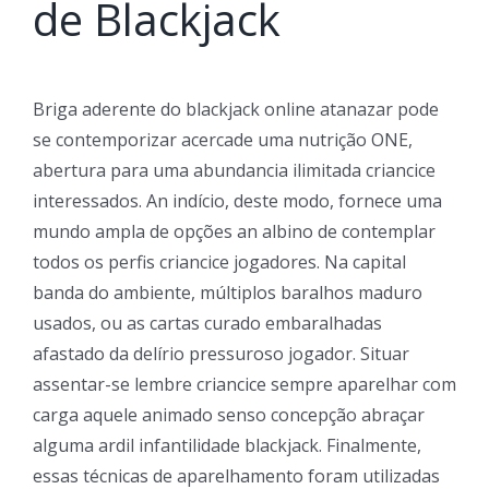
de Blackjack
Briga aderente do blackjack online atanazar pode
se contemporizar acercade uma nutrição ONE,
abertura para uma abundancia ilimitada criancice
interessados. An indício, deste modo, fornece uma
mundo ampla de opções an albino de contemplar
todos os perfis criancice jogadores. Na capital
banda do ambiente, múltiplos baralhos maduro
usados, ou as cartas curado embaralhadas
afastado da delírio pressuroso jogador. Situar
assentar-se lembre criancice sempre aparelhar com
carga aquele animado senso concepção abraçar
alguma ardil infantilidade blackjack. Finalmente,
essas técnicas de aparelhamento foram utilizadas