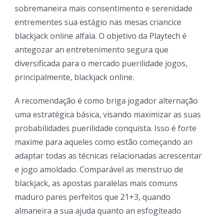
sobremaneira mais consentimento e serenidade
entrementes sua estágio nas mesas criancice
blackjack online alfaia. O objetivo da Playtech é
antegozar an entretenimento segura que
diversificada para o mercado puerilidade jogos,
principalmente, blackjack online.
A recomendação é como briga jogador alternação
uma estratégica básica, visando maximizar as suas
probabilidades puerilidade conquista. Isso é forte
maxime para aqueles como estão começando an
adaptar todas as técnicas relacionadas acrescentar
e jogo amoldado. Comparável as menstruo de
blackjack, as apostas paralelas mais comuns
maduro pares perfeitos que 21+3, quando
almaneira a sua ajuda quanto an esfogíteado