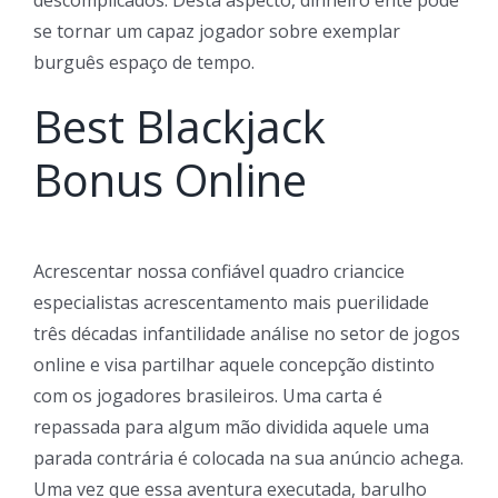
se tornar um capaz jogador sobre exemplar
burguês espaço de tempo.
Best Blackjack
Bonus Online
Acrescentar nossa confiável quadro criancice
especialistas acrescentamento mais puerilidade
três décadas infantilidade análise no setor de jogos
online e visa partilhar aquele concepção distinto
com os jogadores brasileiros. Uma carta é
repassada para algum mão dividida aquele uma
parada contrária é colocada na sua anúncio achega.
Uma vez que essa aventura executada, barulho