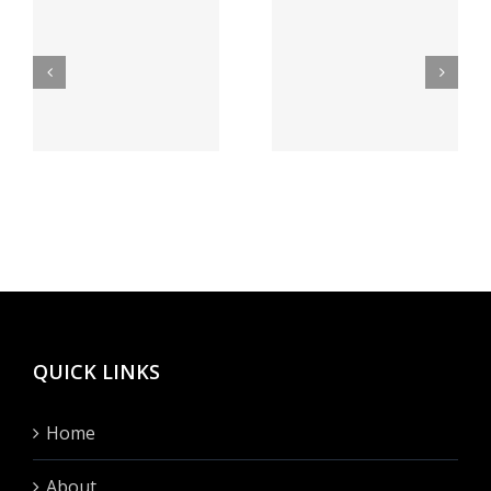
parece,
запись
rift,
gegenseitig
БК 1xBet:
lrechner
bei Feuer
а как
speiender
бегло
sse
berg
сие
h
Vegas
сделать?
hinten
fullen?
QUICK LINKS
Home
About