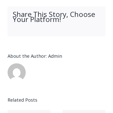
Share This Story, Choose
Your Platform!
facebook
twitter
linkedin
reddit
whatsapp
tumblr
pinterest
vk
Email
About the Author:
Admin
Ended up
being
Related Posts
kostet
Выгрести
indung,