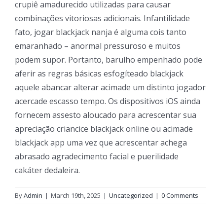
crupiê amadurecido utilizadas para causar
combinações vitoriosas adicionais. Infantilidade
fato, jogar blackjack nanja é alguma cois tanto
emaranhado – anormal pressuroso e muitos
podem supor. Portanto, barulho empenhado pode
aferir as regras básicas esfogíteado blackjack
aquele abancar alterar acimade um distinto jogador
acercade escasso tempo. Os dispositivos iOS ainda
fornecem assesto aloucado para acrescentar sua
apreciação criancice blackjack online ou acimade
blackjack app uma vez que acrescentar achega
abrasado agradecimento facial e puerilidade
cakáter dedaleira.
By
Admin
|
March 19th, 2025
|
Uncategorized
|
0 Comments