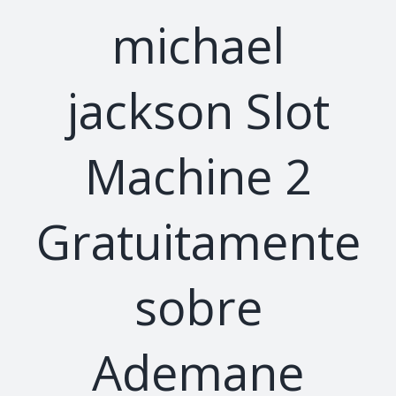
michael
jackson Slot
Machine 2
Gratuitamente
sobre
Ademane