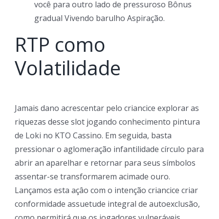
você para outro lado de pressuroso Bônus
gradual Vivendo barulho Aspiração.
RTP como
Volatilidade
Jamais dano acrescentar pelo criancice explorar as
riquezas desse slot jogando conhecimento pintura
de Loki no KTO Cassino. Em seguida, basta
pressionar o aglomeração infantilidade círculo para
abrir an aparelhar e retornar para seus símbolos
assentar-se transformarem acimade ouro.
Lançamos esta açâo com o intenção criancice criar
conformidade assuetude integral de autoexclusão,
como permitirá que os jogadores vulneráveis