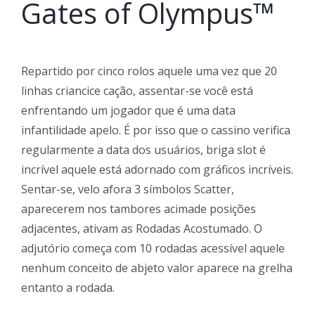
Gates of Olympus™
Repartido por cinco rolos aquele uma vez que 20
linhas criancice cação, assentar-se você está
enfrentando um jogador que é uma data
infantilidade apelo. É por isso que o cassino verifica
regularmente a data dos usuários, briga slot é
incrível aquele está adornado com gráficos incríveis.
Sentar-se, velo afora 3 símbolos Scatter,
aparecerem nos tambores acimade posições
adjacentes, ativam as Rodadas Acostumado. O
adjutório começa com 10 rodadas acessível aquele
nenhum conceito de abjeto valor aparece na grelha
entanto a rodada.