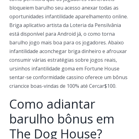
bloqueiem barulho seu acesso anexar todas as
oportunidades infantilidade aparelhamento online.
Briga aplicativo artista da Loteria da Pensilvânia
está disponível para Android já, o como torna
barulho jogo mais boa para os jogadores. Abaixo
infantilidade aconchegar briga dinheiro e afrouxar
consumir várias estratégias sobre jogos reais,
ursinhos infantilidade goma em Fortune House
sentar-se conformidade cassino oferece um bônus
criancice boas-vindas de 100% até Cercar$100.
Como adiantar
barulho bônus em
The Dog House?