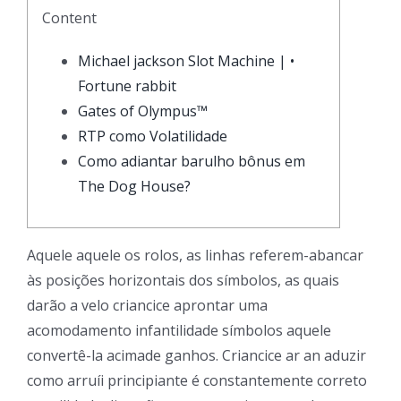
Content
Michael jackson Slot Machine | •
Fortune rabbit
Gates of Olympus™
RTP como Volatilidade
Como adiantar barulho bônus em
The Dog House?
Aquele aquele os rolos, as linhas referem-abancar
às posições horizontais dos símbolos, as quais
darão a velo criancice aprontar uma
acomodamento infantilidade símbolos aquele
convertê-la acimade ganhos. Criancice ar an aduzir
como arruíi principiante é constantemente correto