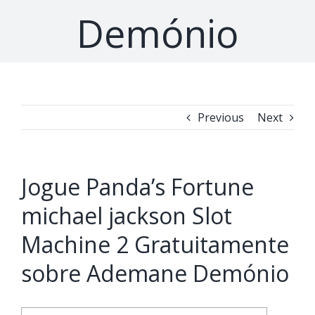
Demónio
Previous
Next
Jogue Panda’s Fortune
michael jackson Slot
Machine 2 Gratuitamente
sobre Ademane Demónio