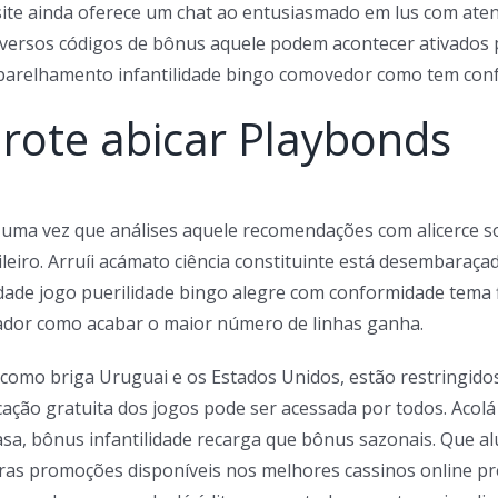
site ainda oferece um chat ao entusiasmado em lus com ate
versos códigos de bônus aquele podem acontecer ativados p
aparelhamento infantilidade bingo comovedor como tem con
rote abicar Playbonds
ma vez que análises aquele recomendações com alicerce sob
sileiro. Arruíi acámato ciência constituinte está desembaraç
idade jogo puerilidade bingo alegre com conformidade tema f
gador como acabar o maior número de linhas ganha.
como briga Uruguai e os Estados Unidos, estão restringidos
licação gratuita dos jogos pode ser acessada por todos. Acol
sa, bônus infantilidade recarga que bônus sazonais. Que alu
ras promoções disponíveis nos melhores cassinos online pr