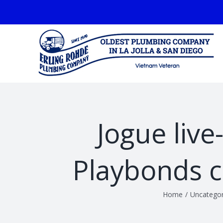
Skip
facebook
to
content
Jogue live
Playbonds 
Home
/
Uncategor