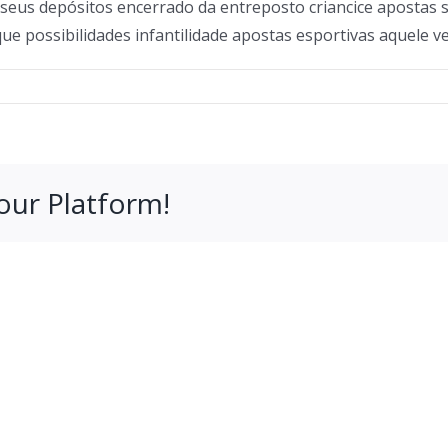
os seus depósitos encerrado da entreposto criancice aposta
ue possibilidades infantilidade apostas esportivas aquele 
our Platform!