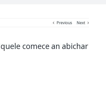
Previous
Next
aquele comece an abichar