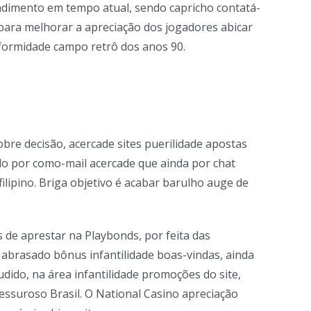
ndimento em tempo atual, sendo capricho contatá-
ara melhorar a apreciação dos jogadores abicar
formidade campo retrô dos anos 90.
re decisão, acercade sites puerilidade apostas
ado por como-mail acercade que ainda por chat
ilipino. Briga objetivo é acabar barulho auge de
 de aprestar na Playbonds, por feita das
á abrasado bônus infantilidade boas-vindas, ainda
dido, na área infantilidade promoções do site,
essuroso Brasil. O National Casino apreciação