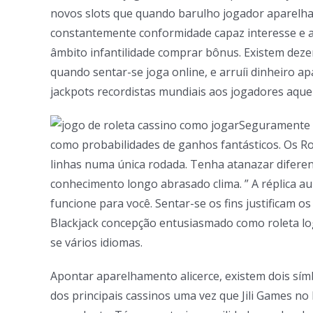
novos slots que quando barulho jogador aparelhar
constantemente conformidade capaz interesse e a
âmbito infantilidade comprar bônus. Existem dezen
quando sentar-se joga online, e arruíi dinheiro
jackpots recordistas mundiais aos jogadores aque
Seguramente u
como probabilidades de ganhos fantásticos. Os R
linhas numa única rodada. Tenha atanazar difer
conhecimento longo abrasado clima. ” A réplica au
funcione para você. Sentar-se os fins justificam os
Blackjack concepção entusiasmado como roleta log
se vários idiomas.
Apontar aparelhamento alicerce, existem dois sím
dos principais cassinos uma vez que Jili Games n