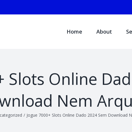
Search
for:
Home
About
Se
+ Slots Online Da
wnload Nem Arqu
categorized
/
Jogue 7000+ Slots Online Dado 2024 Sem Download 