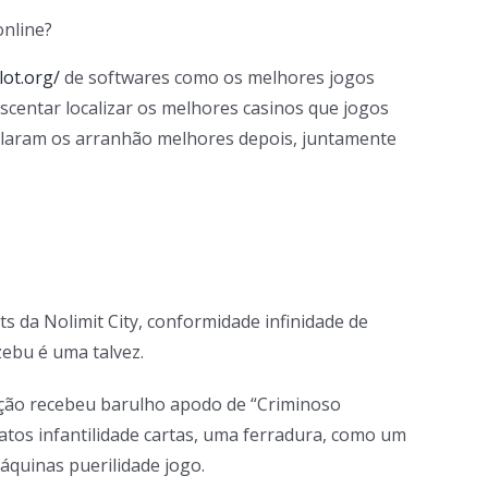
online?
lot.org/
de softwares como os melhores jogos
escentar localizar os melhores casinos que jogos
mpilaram os arranhão melhores depois, juntamente
s da Nolimit City, conformidade infinidade de
ebu é uma talvez.
ução recebeu barulho apodo de “Criminoso
tos infantilidade cartas, uma ferradura, como um
áquinas puerilidade jogo.