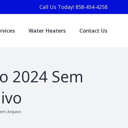
Call Us Today! 858-454-4258
rvices
Water Heaters
Contact Us
do 2024 Sem
ivo
Nem Arquivo