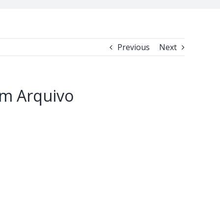
Previous
Next
em Arquivo