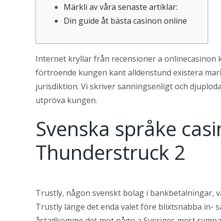
Märkli av våra senaste artiklar:
Din guide åt bästa casinon online
Internet kryllar från recensioner a onlinecasinon
förtroende kungen kant alldenstund existera mari
jurisdiktion.
Vi skriver sanningsenligt och djuploda
utpröva kungen.
Svenska språke casi
Thunderstruck 2
Trustly, någon svenskt bolag i bankbetalningar, 
Trustly länge det enda valet före blixtsnabba in- 
åstadkomme det mot någo a Sveriges mest sympat