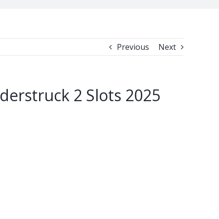
Previous
Next
derstruck 2 Slots 2025