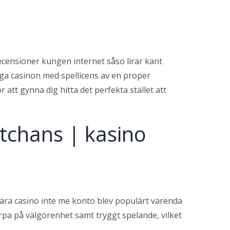
ecensioner kungen internet såso lirar kant
iga casinon med spellicens av en proper
att gynna dig hitta det perfekta stället att
tchans | kasino
Nära casino inte me konto blev populärt varenda
ärpa på välgörenhet samt tryggt spelande, vilket