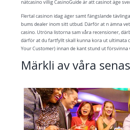
nätcasino villig CasinoGuide är att casinot äge sve
Flertal casinon idag äger samt fängslande tävling
bums dealer inom sitt utbud. Därför at n ämna vet 
casino. Utröna listorna sam våra recensioner, där
därför at du fartfyllt skall kunna kora ut ultimat
Your Customer) innan de kant stund ut försvinna vins
Märkli av våra senast