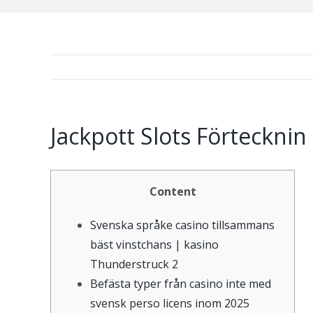
Jackpott Slots Förteckni
Content
Svenska språke casino tillsammans
bäst vinstchans | kasino
Thunderstruck 2
Befästa typer från casino inte med
svensk perso licens inom 2025