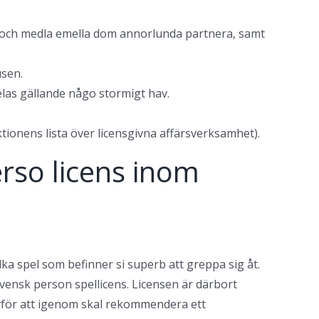
räd och medla emella dom annorlunda partnera, samt
usen.
las gällande någo stormigt hav.
ionens lista över licensgivna affärsverksamhet).
rso licens inom
vilka spel som befinner si superb att greppa sig åt.
ensk person spellicens. Licensen är därbort
ärför att igenom skal rekommendera ett