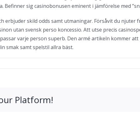
. Befinner sig casinobonusen eminent i jämförelse med ”sni
ch erbjuder skild odds samt utmaningar. Försåvit du njuter frå
casinon utan svensk perso koncessio. Att utse precis casinospe
m passar varje person superb. Den armé artikeln kommer att
din smak samt spelstil allra bäst.
our Platform!