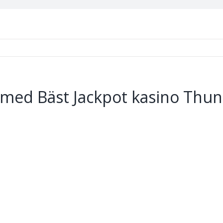
n med Bäst Jackpot kasino Thun