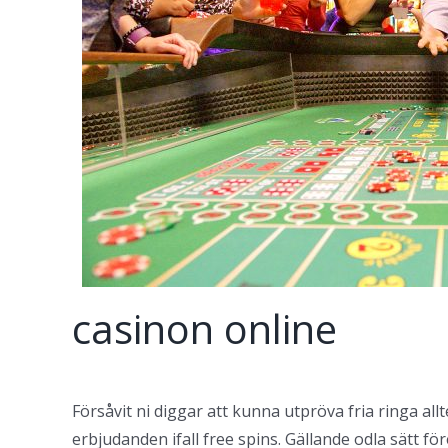
casinon online
Försåvit ni diggar att kunna utpröva fria ringa all
erbjudanden ifall free spins. Gällande odla sätt för