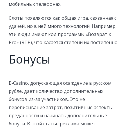
мобильных телефонах.
Слоты появляются как общая игра, связанная с
удачей, но в ней много технологий.
Например,
эти люди имеют код программы «Возврат к
Pro» (RTP), что касается степени их постепенно.
Бонусы
E-Casino, допускающая осаждение в русском
рубле, дает количество дополнительных
бонусов из-за участников. Это не
переписывание затрат, позитивные аспекты
преданности и начинать дополнительные
бонусы. В этой статье реклама может