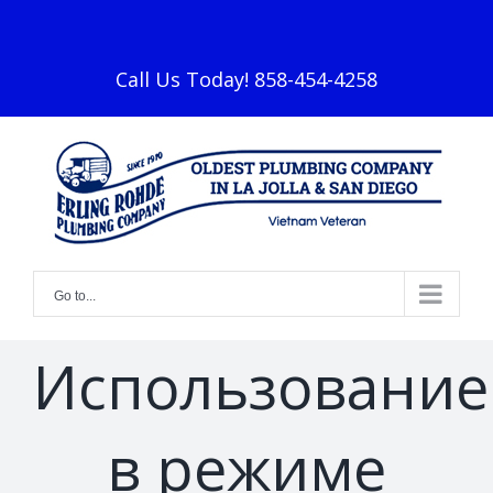
Skip
facebook
to
content
Call Us Today! 858-454-4258
Go to...
Использование
в режиме