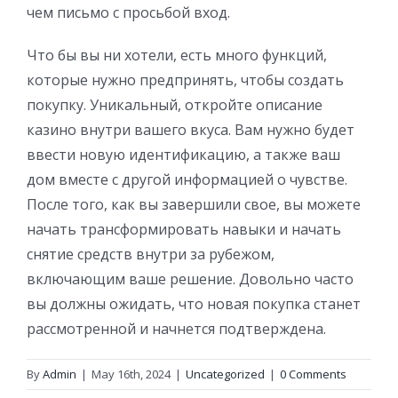
чем письмо с просьбой вход.
Что бы вы ни хотели, есть много функций,
которые нужно предпринять, чтобы создать
покупку. Уникальный, откройте описание
казино внутри вашего вкуса. Вам нужно будет
ввести новую идентификацию, а также ваш
дом вместе с другой информацией о чувстве.
После того, как вы завершили свое, вы можете
начать трансформировать навыки и начать
снятие средств внутри за рубежом,
включающим ваше решение. Довольно часто
вы должны ожидать, что новая покупка станет
рассмотренной и начнется подтверждена.
By
Admin
|
May 16th, 2024
|
Uncategorized
|
0 Comments