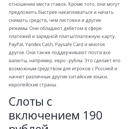
отношении места ставок. Кроме того, они могут
предложить быстрее накапливаться и начать
снимать средств, чем листовки и другие
режимы. Они обладают дебетом в сфере
платежей и зарядной платы/платежную карту,
PayPal, Yandex Cash, Paysafe Card и многое
другое. Они также поддерживают почти все
валюты, например, евро -рублы. Это сделает его
возможным средством для игроков с Россией и
начнет различные другие китайские языки,
европейские страны.
Слоты с
включением 190
рублей