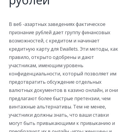
В веб -азартных заведениях фактическое
признание рублей дает группу финансовых
возможностей, с кредитом и начинает
кредитную карту для Ewallets. Эти методы, как
правило, открыто одобрены и дают
участникам, имеющим уровень
конфиденциальности, который позволяет им
предотвратить обсуждение отдельных
валютных документов в казино онлайн, и они
предлагают более быстрые претензии, чем
винтажные альтернативы. Тем не менее,
участники должны знать, что ваши ставки
могут быть привыкающими к привыканию и
преобразуют их в онлайн -игры женщины и