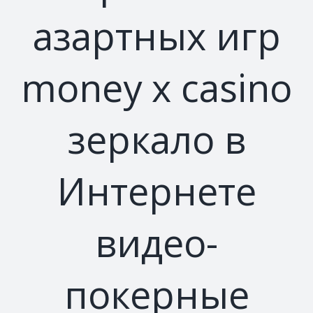
азартных игр
money x casino
зеркало в
Интернете
видео-
покерные