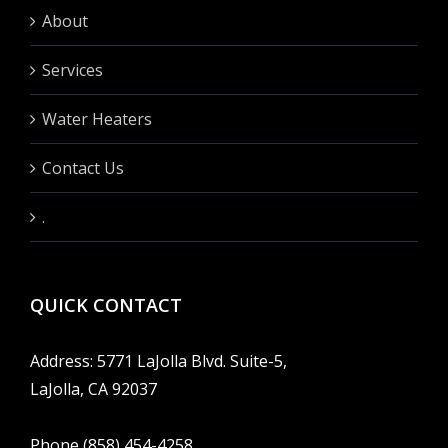
About
Services
Water Heaters
Contact Us
.
QUICK CONTACT
Address: 5771 LaJolla Blvd. Suite-5,
LaJolla, CA 92037
Phone (858) 454-4258