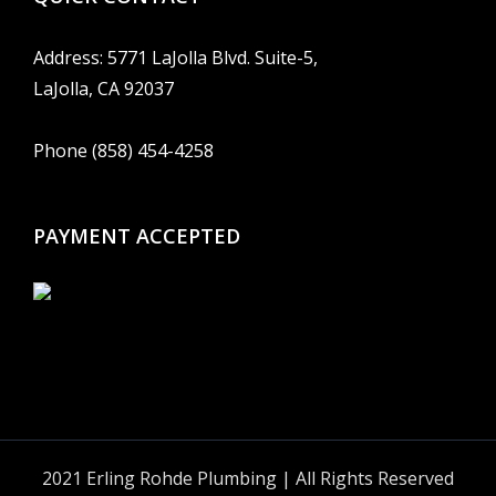
Address: 5771 LaJolla Blvd. Suite-5,
LaJolla, CA 92037
Phone (858) 454-4258
PAYMENT ACCEPTED
2021 Erling Rohde Plumbing | All Rights Reserved