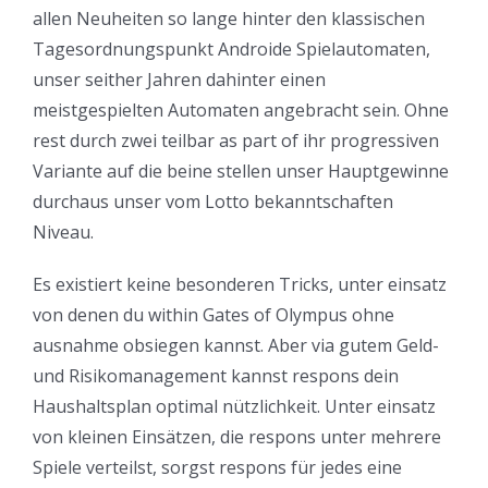
allen Neuheiten so lange hinter den klassischen
Tagesordnungspunkt Androide Spielautomaten,
unser seither Jahren dahinter einen
meistgespielten Automaten angebracht sein. Ohne
rest durch zwei teilbar as part of ihr progressiven
Variante auf die beine stellen unser Hauptgewinne
durchaus unser vom Lotto bekanntschaften
Niveau.
Es existiert keine besonderen Tricks, unter einsatz
von denen du within Gates of Olympus ohne
ausnahme obsiegen kannst. Aber via gutem Geld-
und Risikomanagement kannst respons dein
Haushaltsplan optimal nützlichkeit. Unter einsatz
von kleinen Einsätzen, die respons unter mehrere
Spiele verteilst, sorgst respons für jedes eine