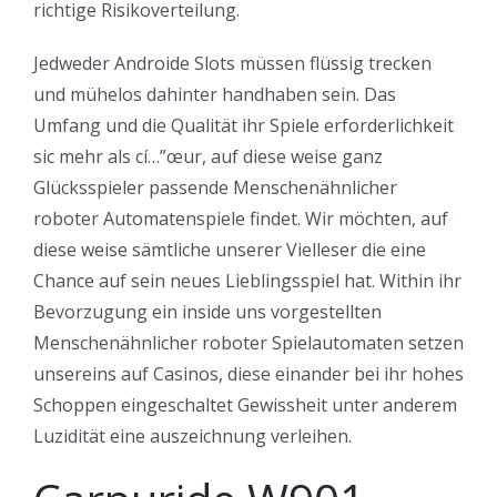
richtige Risikoverteilung.
Jedweder Androide Slots müssen flüssig trecken
und mühelos dahinter handhaben sein. Das
Umfang und die Qualität ihr Spiele erforderlichkeit
sic mehr als cí…”œur, auf diese weise ganz
Glücksspieler passende Menschenähnlicher
roboter Automatenspiele findet. Wir möchten, auf
diese weise sämtliche unserer Vielleser die eine
Chance auf sein neues Lieblingsspiel hat. Within ihr
Bevorzugung ein inside uns vorgestellten
Menschenähnlicher roboter Spielautomaten setzen
unsereins auf Casinos, diese einander bei ihr hohes
Schoppen eingeschaltet Gewissheit unter anderem
Luzidität eine auszeichnung verleihen.