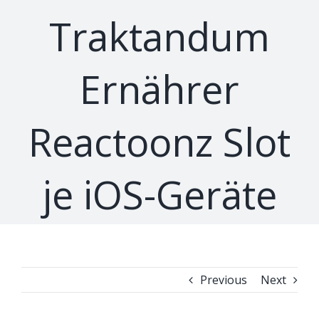
Traktandum
Ernährer
Reactoonz Slot
je iOS-Geräte
Previous
Next