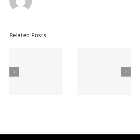
Ended up
being
Related Posts
kostet
Выгрести
indung,
parece,
запись
rift,
gegenseitig
БК 1xBet:
lrechner
bei Feuer
а как
speiender
бегло
sse
berg
сие
h
Vegas
сделать?
hinten
fullen?