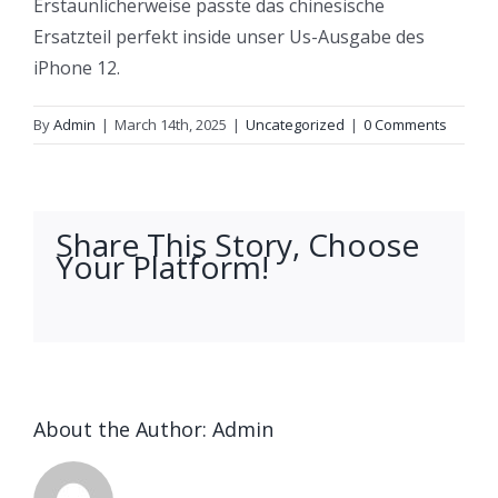
Erstaunlicherweise passte das chinesische
Ersatzteil perfekt inside unser Us-Ausgabe des
iPhone 12.
By
Admin
|
March 14th, 2025
|
Uncategorized
|
0 Comments
Share This Story, Choose
Your Platform!
facebook
twitter
linkedin
reddit
whatsapp
tumblr
pinterest
vk
Email
About the Author:
Admin