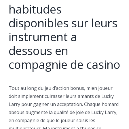
habitudes
disponibles sur leurs
instrument a
dessous en
compagnie de casino
Tout au long du jeu d’action bonus, mien joueur
doit simplement cuirasser leurs amants de Lucky
Larry pour gagner un acceptation. Chaque homard
absous augmente la qualité de joie de Lucky Larry,
en compagnie de que le joueur saisis les
multiplicateurs. Ma instrument à thunes se