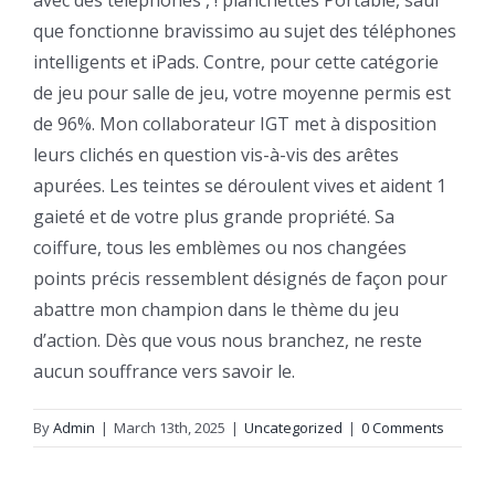
que fonctionne bravissimo au sujet des téléphones
intelligents et iPads. Contre, pour cette catégorie
de jeu pour salle de jeu, votre moyenne permis est
de 96%. Mon collaborateur IGT met à disposition
leurs clichés en question vis-à-vis des arêtes
apurées. Les teintes se déroulent vives et aident 1
gaieté et de votre plus grande propriété. Sa
coiffure, tous les emblèmes ou nos changées
points précis ressemblent désignés de façon pour
abattre mon champion dans le thème du jeu
d’action. Dès que vous nous branchez, ne reste
aucun souffrance vers savoir le.
By
Admin
|
March 13th, 2025
|
Uncategorized
|
0 Comments