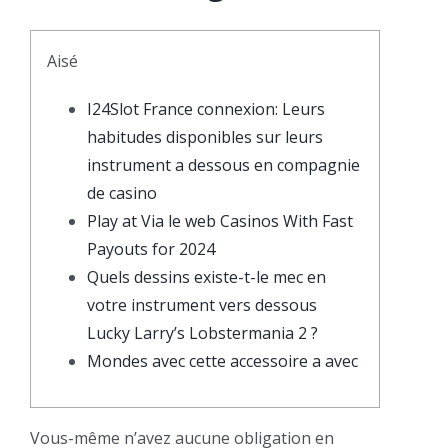
Aisé
I24Slot France connexion: Leurs
habitudes disponibles sur leurs
instrument a dessous en compagnie
de casino
Play at Via le web Casinos With Fast
Payouts for 2024
Quels dessins existe-t-le mec en
votre instrument vers dessous
Lucky Larry’s Lobstermania 2 ?
Mondes avec cette accessoire a avec
Vous-même n’avez aucune obligation en