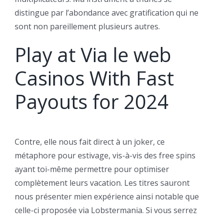
distingue par l’abondance avec gratification qui ne
sont non pareillement plusieurs autres.
Play at Via le web
Casinos With Fast
Payouts for 2024
Contre, elle nous fait direct à un joker, ce
métaphore pour estivage, vis-à-vis des free spins
ayant toi-même permettre pour optimiser
complètement leurs vacation. Les titres sauront
nous présenter mien expérience ainsi notable que
celle-ci proposée via Lobstermania. Si vous serrez