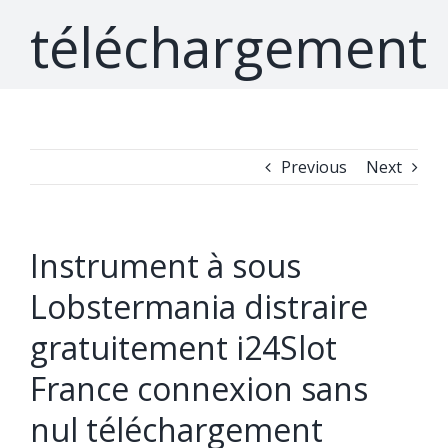
téléchargement
Previous
Next
Instrument à sous
Lobstermania distraire
gratuitement i24Slot
France connexion sans
nul téléchargement