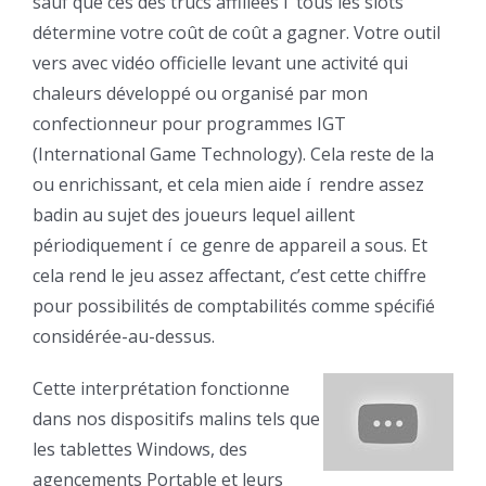
sauf que ces des trucs affiliées í tous les slots
détermine votre coût de coût a gagner. Votre outil
vers avec vidéo officielle levant une activité qui
chaleurs développé ou organisé par mon
confectionneur pour programmes IGT
(International Game Technology). Cela reste de la
ou enrichissant, et cela mien aide í rendre assez
badin au sujet des joueurs lequel aillent
périodiquement í ce genre de appareil a sous. Et
cela rend le jeu assez affectant, c’est cette chiffre
pour possibilités de comptabilités comme spécifié
considérée-au-dessus.
Cette interprétation fonctionne
dans nos dispositifs malins tels que
les tablettes Windows, des
agencements Portable et leurs