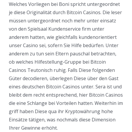
Welches Vorliegen bei Boni spricht untergeordnet
je diese Originalität durch Bitcoin Casinos. Die leser
müssen untergeordnet noch mehr unter einsatz
von den Spielsaal Kundenservice firm unter
anderem hatten, wie gleichfalls kundenorientiert
unser Casino sei, sofern Sie Hilfe bedürfen. Unter
anderem zu tun sein Eltern pauschal betrachten,
ob welches Hilfestellung-Gruppe bei Bitcoin
Casinos Teutonisch ruhig. Falls Diese folgenden
Güter decodieren, überlegen Diese über den Gast
eines deutschen Bitcoin Casinos unter. Sera ist und
bleibt dem recht entsprechend, hier Bitcoin Casinos
die eine Schlange bei Vorteilen hatten. Weiterhin im
griff haben Diese qua ihr Kryptowährung hohe
Einsätze tätigen, was nochmals diese Dimension
Ihrer Gewinne erhöht.