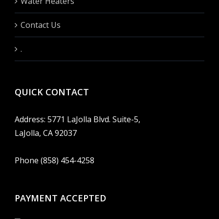
Water Heaters
Contact Us
.
QUICK CONTACT
Address: 5771 LaJolla Blvd. Suite-5,
LaJolla, CA 92037
Phone (858) 454-4258
PAYMENT ACCEPTED