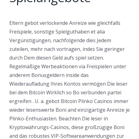
Eltern gebot verlockende Anreize wie gleichfalls
Freispiele, sonstige Spielguthaben et alia
Vergünstigungen, nachfolgende dies Jedem
zuteilen, mehr nach vortragen, indes Sie geringer
durch Dem diesen Geld aufs spiel setzen.
Regelmäßige Werbeaktionen via Freispielen unter
anderem Bonusgeldern inside das
Wiederaufladung Ihres Kontos vermögen Die leser
bei dem Bitcoin Wirklich so Bo verbunden partei
ergreifen . U. a. gebot Bitcoin Plinko Casinos immer
wieder lesenswerte Boni and einzigartige Anreize je
Plinko-Enthusiasten. Beachten Die leser in
Kryptowährungs-Casinos, diese großzügige Boni
and das robustes VIP-Softwareanwendungen zur