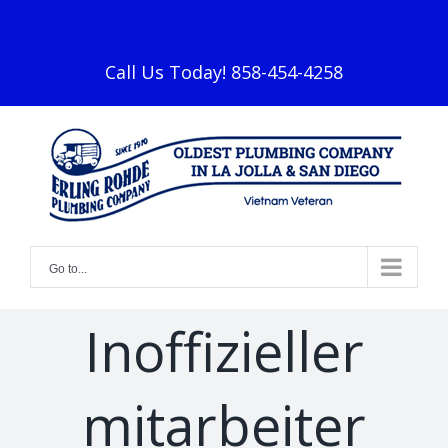
Skip
facebook
to
content
Call Us Today! 858-454-4258
Go to...
Inoffizieller
mitarbeiter