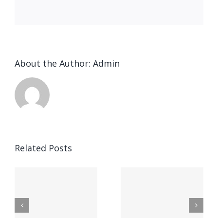
facebook
twitter
linkedin
reddit
whatsapp
tumblr
pinterest
vk
Email
About the Author:
Admin
Ended up
being
Related Posts
kostet
Выгрести
indung,
parece,
запись
rift,
gegenseitig
БК 1xBet:
lrechner
bei Feuer
а как