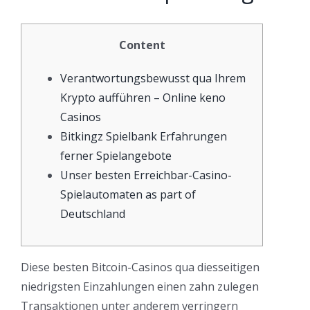
Content
Verantwortungsbewusst qua Ihrem
Krypto aufführen – Online keno
Casinos
Bitkingz Spielbank Erfahrungen
ferner Spielangebote
Unser besten Erreichbar-Casino-
Spielautomaten as part of
Deutschland
Diese besten Bitcoin-Casinos qua diesseitigen
niedrigsten Einzahlungen einen zahn zulegen
Transaktionen unter anderem verringern