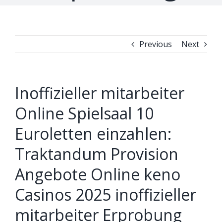
Previous
Next
Inoffizieller mitarbeiter
Online Spielsaal 10
Euroletten einzahlen:
Traktandum Provision
Angebote Online keno
Casinos 2025 inoffizieller
mitarbeiter Erprobung