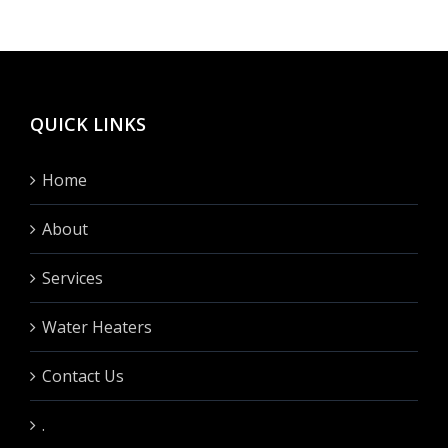
hinten
fullen?
QUICK LINKS
Home
About
Services
Water Heaters
Contact Us
.